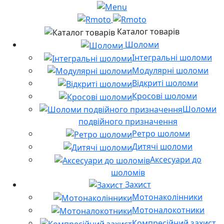
Каталог товарів
Шоломи
Інтегральні шоломи
Модулярні шоломи
Відкриті шоломи
Кросові шоломи
Шоломи
подвійного призначення
Ретро шоломи
Дитячі шоломи
Аксесуари до
шоломів
Захист
Мотонаколінники
Мотоналокотники
Компресійний захист