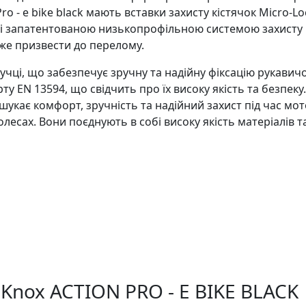
o - e bike black мають вставки захисту кістячок Micro-L
 запатентованою низькопрофільною системою захисту чов
же призвести до перелому.
чці, що забезпечує зручну та надійну фіксацію рукавичок
у EN 13594, що свідчить про їх високу якість та безпеку
 шукає комфорт, зручність та надійний захист під час мо
есах. Вони поєднують в собі високу якість матеріалів т
Knox ACTION PRO - E BIKE BLACK