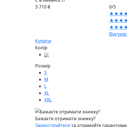
Є в наявності
3 710 ₴
0/5
★★★
★★★
★★★
Відгуків:
Купити
Колір
Розмір
S
M
L
XL
XXL
Бажаєте отримати знижку?
Зареєструйтеся
та отримуйте гарантован