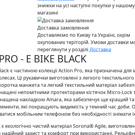
знижки на усі наступні покупки у нашому
магазині
Доставка замовлення
Доставляємо по Києву та Україні, окрім
окупованих теріторій. Умови доставки 
переглянути у розділі
Доставка
PRO - E BIKE BLACK
black є частиною колекції Action Pro, яка призначена для
есах. Ці рукавички виготовлені з легкого текстильного 
 коротка манжета та легкий текстильний матеріал забез
оснащені непомітними протекторами кістячок Micro-Lock 
нащена накладкою Amara, яка забезпечує ще кращий та 
лементи, які покращують видимість у темний час доби. Ок
атися мобільним телефоном без необхідності знімати їх
 екологічно чистий матеріал Sorona® Agile, виготовлени
и надійний захист та комфорт при використанні. Рельєф