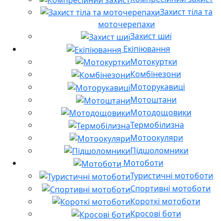
Захист тіла та
моточерепахи
Захист шиї
Екіпіювання
Мотокуртки
Комбінезони
Моторукавиці
Мотоштани
Мотодощовики
Термобілизна
Мотоокуляри
Підшоломники
Мотоботи
Туристичні мотоботи
Спортивні мотоботи
Короткі мотоботи
Кросові боти