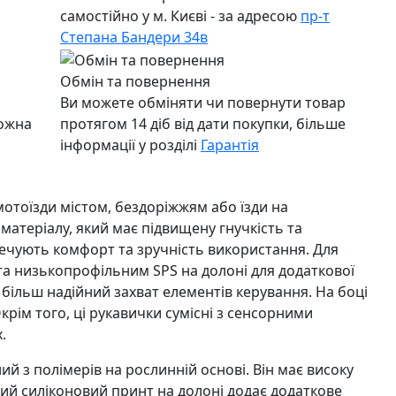
самостійно у м. Києві - за адресою
пр-т
Степана Бандери 34в
Обмін та повернення
Ви можете обміняти чи повернути товар
можна
протягом 14 діб від дати покупки, більше
інформації у розділі
Гарантія
 мотоїзди містом, бездоріжжям або їзди на
матеріалу, який має підвищену гнучкість та
печують комфорт та зручність використання. Для
та низькопрофільним SPS на долоні для додаткової
більш надійний захват елементів керування. На боці
рім того, ці рукавички сумісні з сенсорними
.
й з полімерів на рослинній основі. Він має високу
ний силіконовий принт на долоні додає додаткове