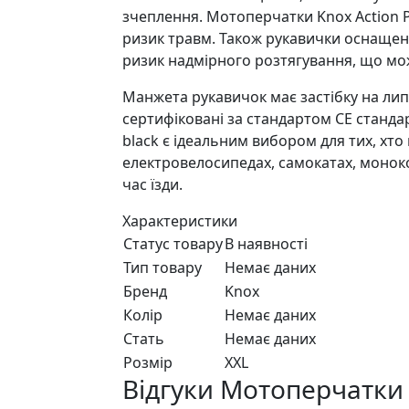
зчеплення. Мотоперчатки Knox Action Pr
ризик травм. Також рукавички оснащені
ризик надмірного розтягування, що мо
Манжета рукавичок має застібку на липу
сертифіковані за стандартом CE стандарт
black є ідеальним вибором для тих, хто
електровелосипедах, самокатах, монокол
час їзди.
Характеристики
Статус товару
В наявності
Тип товару
Немає даних
Бренд
Knox
Колір
Немає даних
Стать
Немає даних
Розмір
XXL
Відгуки Мотоперчатки 