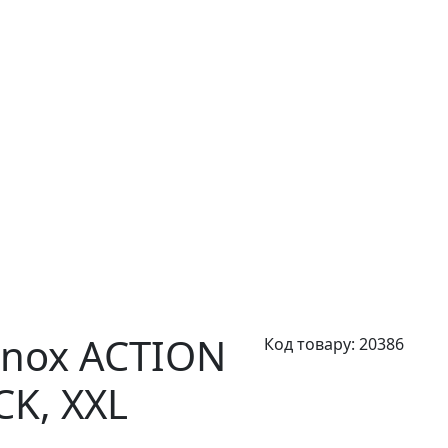
nox ACTION
Код товару:
20386
ACK,
XXL