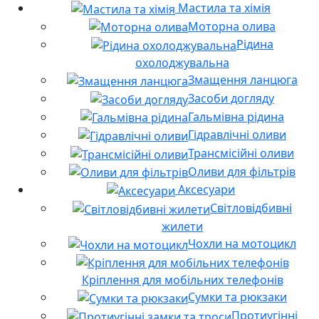
Мастила та хімія
Моторна олива
Рідина
охолоджувальна
Змащення ланцюга
Засоби догляду
Гальмівна рідина
Гідравлічні оливи
Трансмісійні оливи
Оливи для фільтрів
Аксесуари
Світловідбивні
жилети
Чохли на мотоцикл
Кріплення для мобільних телефонів
Сумки та рюкзаки
Протиугінні