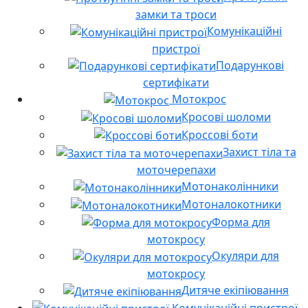
замки та троси
Комунікаційні
пристрої
Подарункові
сертифікати
Мотокрос
Кросові шоломи
Кроссові боти
Захист тіла та
моточерепахи
Мотонаколінники
Мотоналокотники
Форма для
мотокросу
Окуляри для
мотокросу
Дитяче екіпіювання
Комунікаційні пристрої