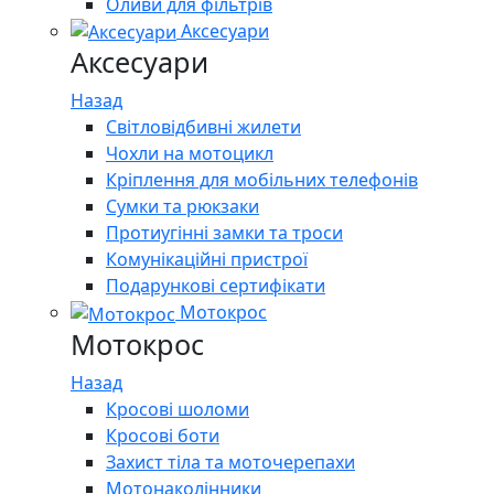
Оливи для фільтрів
Аксесуари
Аксесуари
Назад
Світловідбивні жилети
Чохли на мотоцикл
Кріплення для мобільних телефонів
Сумки та рюкзаки
Протиугінні замки та троси
Комунікаційні пристрої
Подарункові сертифікати
Мотокрос
Мотокрос
Назад
Кросові шоломи
Кросові боти
Захист тіла та моточерепахи
Мотонаколінники