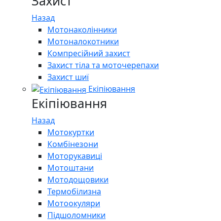
Захист
Назад
Мотонаколінники
Мотоналокотники
Компресійний захист
Захист тіла та моточерепахи
Захист шиї
Екіпіювання
Екіпіювання
Назад
Мотокуртки
Комбінезони
Моторукавиці
Мотоштани
Мотодощовики
Термобілизна
Мотоокуляри
Підшоломники