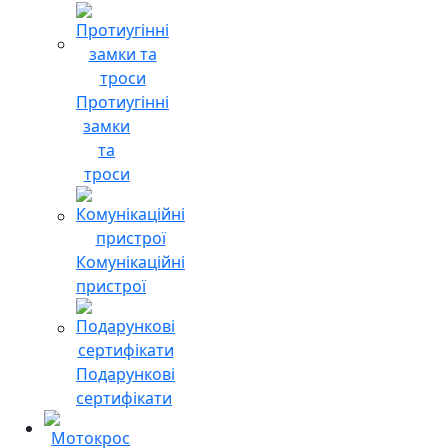
Протиугінні
замки
та
троси
Комунікаційні
пристрої
Подарункові
сертифікати