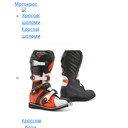
Мотокрос
Кросові
шоломи
Кроссові
боти