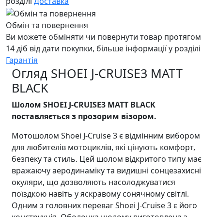
розділі
Доставка
Обмін та повернення
Ви можете обміняти чи повернути товар протягом
14 діб від дати покупки, більше інформації у розділі
Гарантія
Огляд SHOEI J-CRUISE3 MATT
BLACK
Шолом SHOEI J-CRUISE3 MATT BLACK
поставляється з прозорим візором.
Мотошолом Shoei J-Cruise 3 є відмінним вибором
для любителів мотоциклів, які цінують комфорт,
безпеку та стиль. Цей шолом відкритого типу має
вражаючу аеродинаміку та видишні сонцезахисні
окуляри, що дозволяють насолоджуватися
поїздкою навіть у яскравому сонячному світлі.
Одним з головних переваг Shoei J-Cruise 3 є його
конструкція. Оболонка шолому виготовлена ​​з