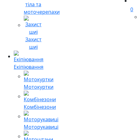
тіла та
0
моточерепахи
Захист
шиї
Екіпіювання
Мотокуртки
Комбінезони
Моторукавиці