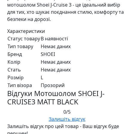
мотошолом Shoei J-Cruise 3 - це ідеальний вибір
для тих, хто шукає поєднання стилю, комфорту та
безпеки на дорозі.
Характеристики
Статус товару
В наявності
Тип товару
Немає даних
Бренд
SHOEI
Колір
Немає даних
Стать
Немає даних
Розмір
L
Тип візора
Прозорий
Відгуки Мотошолом SHOEI J-
CRUISE3 MATT BLACK
0/5
Залишіть відгук
Залишіть відгук про цей товар - Ваш відгук буде
першим!