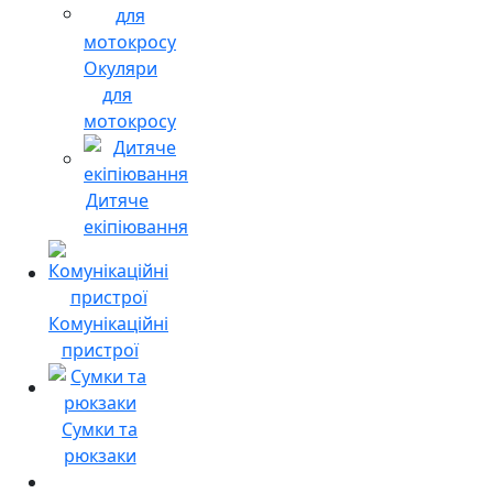
Окуляри
для
мотокросу
Дитяче
екіпіювання
Комунікаційні
пристрої
Сумки та
рюкзаки