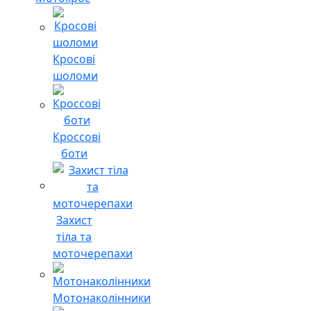
Кросові
шоломи
Кроссові
боти
Захист
тіла та
моточерепахи
Мотонаколінники