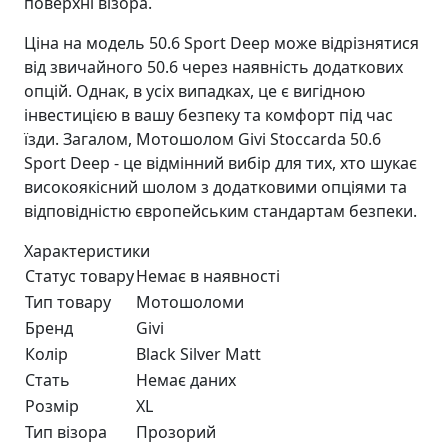
поверхні візора.
Ціна на модель 50.6 Sport Deep може відрізнятися
від звичайного 50.6 через наявність додаткових
опцій. Однак, в усіх випадках, це є вигідною
інвестицією в вашу безпеку та комфорт під час
їзди. Загалом, Мотошолом Givi Stoccarda 50.6
Sport Deep - це відмінний вибір для тих, хто шукає
високоякісний шолом з додатковими опціями та
відповідністю європейським стандартам безпеки.
Характеристики
Статус товару
Немає в наявності
Тип товару
Мотошоломи
Бренд
Givi
Колір
Black Silver Matt
Стать
Немає даних
Розмір
XL
Тип візора
Прозорий