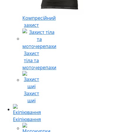
Компресійний
захист
Захист
тіла та
моточерепахи
Захист
шиї
Екіпіювання