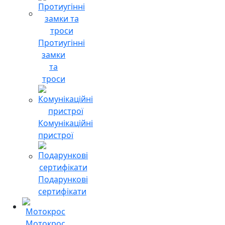
Протиугінні
замки
та
троси
Комунікаційні
пристрої
Подарункові
сертифікати
Мотокрос