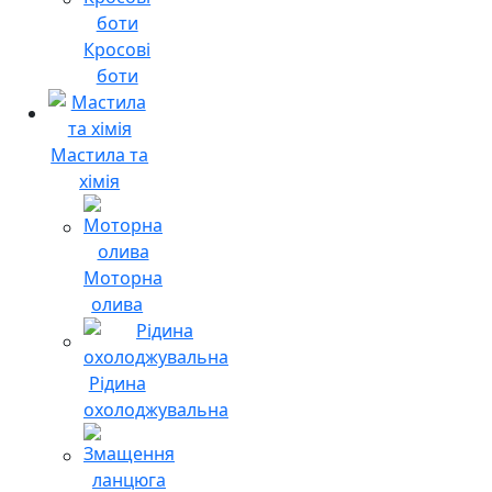
Кросові
боти
Мастила та
хімія
Моторна
олива
Рідина
охолоджувальна