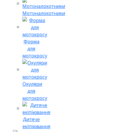
Мотоналокотники
Форма
для
мотокросу
Окуляри
для
мотокросу
Дитяче
екіпіювання