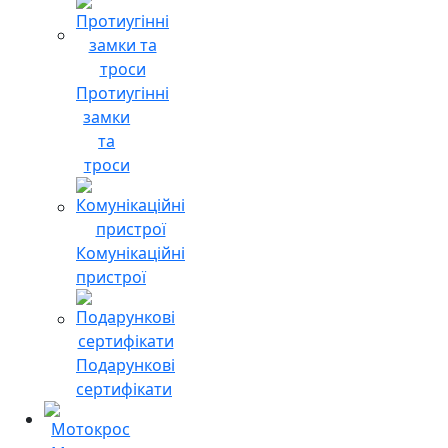
Протиугінні
замки
та
троси
Комунікаційні
пристрої
Подарункові
сертифікати