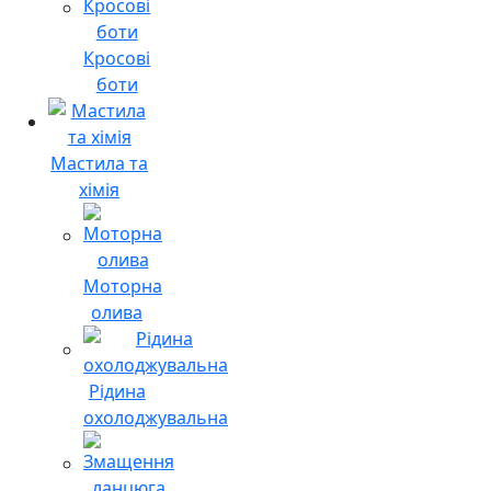
Кросові
боти
Мастила та
хімія
Моторна
олива
Рідина
охолоджувальна