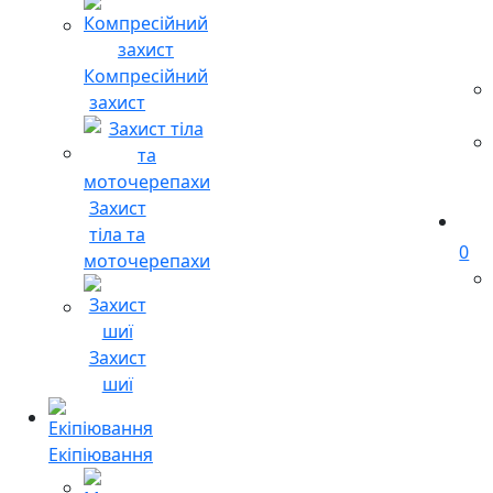
Компресійний
захист
Захист
тіла та
0
моточерепахи
Захист
шиї
Екіпіювання