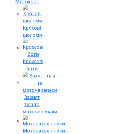
Мотокрос
Кросові
шоломи
Кроссові
боти
Захист
тіла та
моточерепахи
Мотонаколінники