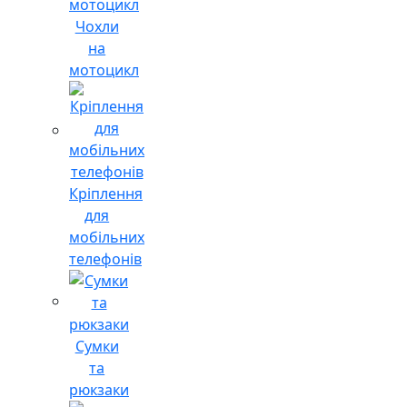
Чохли
на
мотоцикл
Кріплення
для
мобільних
телефонів
Сумки
та
рюкзаки