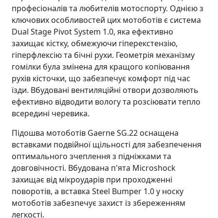
професіоналів та любителів мотоспорту. Однією з
ключових особливостей цих мотоботів є система
Dual Stage Pivot System 1.0, яка ефективно
захищає кістку, обмежуючи гіперекстензію,
гіперфлексію та бічні рухи. Геометрія механізму
гомілки була змінена для кращого копіювання
рухів кісточки, що забезпечує комфорт під час
їзди. Вбудовані вентиляційні отвори дозволяють
ефективно відводити вологу та розсіювати тепло
всередині черевика.
Підошва мотоботів Gaerne SG.22 оснащена
вставками подвійної щільності для забезпечення
оптимального зчеплення з підніжками та
довговічності. Вбудована п'ята Microshock
захищає від мікроударів при проходженні
поворотів, а вставка Steel Bumper 1.0 у носку
мотоботів забезпечує захист із збереженням
легкості.