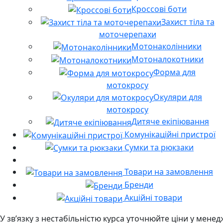
Кроссові боти
Захист тіла та
моточерепахи
Мотонаколінники
Мотоналокотники
Форма для
мотокросу
Окуляри для
мотокросу
Дитяче екіпіювання
Комунікаційні пристрої
Сумки та рюкзаки
Товари на замовлення
Бренди
Акційні товари
У звʼязку з нестабільністю курса уточнюйте ціни у мене