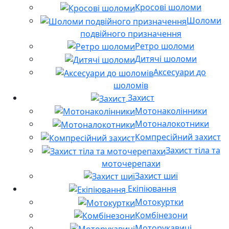
Кросові шоломи
Шоломи
подвійного призначення
Ретро шоломи
Дитячі шоломи
Аксесуари до
шоломів
Захист
Мотонаколінники
Мотоналокотники
Компресійний захист
Захист тіла та
моточерепахи
Захист шиї
Екіпіювання
Мотокуртки
Комбінезони
Моторукавиці