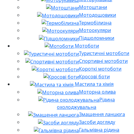
Мотоштани
Мотодощовики
Термобілизна
Мотоокуляри
Підшоломники
Мотоботи
Туристичні мотоботи
Спортивні мотоботи
Короткі мотоботи
Кросові боти
Мастила та хімія
Моторна олива
Рідина
охолоджувальна
Змащення ланцюга
Засоби догляду
Гальмівна рідина