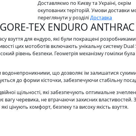
Доставляємо по Києву та Україні, окрім
окупованих теріторій. Умови доставки 
переглянути у розділі
Доставка
2 GORE-TEX ENDURO ANTHRAC
асу взуття для ендуро, які були покращені розробникам
ості цих мотоботів включають унікальну систему Dual St
исокий рівень безпеки. Геометрія механізму гомілки бул
 водонепроникними, що дозволяє їм залишатися сухими
ується до форми кісточки, забезпечуючи стабільну посадк
війної щільності, які забезпечують оптимальне зчепленн
ує вагу черевика, не втрачаючи захисних властивостей. 
які цінують комфорт, безпеку та високу якість взуття.