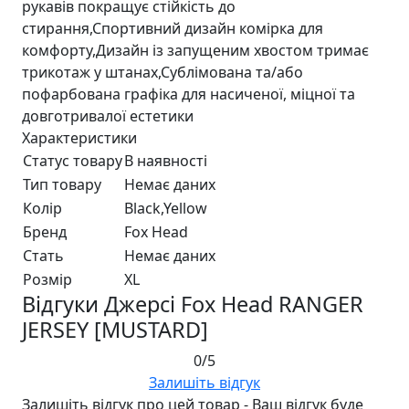
рукавів покращує стійкість до
стирання,Спортивний дизайн комірка для
комфорту,Дизайн із запущеним хвостом тримає
трикотаж у штанах,Сублімована та/або
пофарбована графіка для насиченої, міцної та
довготривалої естетики
Характеристики
Статус товару
В наявності
Тип товару
Немає даних
Колір
Black,Yellow
Бренд
Fox Head
Стать
Немає даних
Розмір
XL
Відгуки Джерсі Fox Head RANGER
JERSEY [MUSTARD]
0/5
Залишіть відгук
Залишіть відгук про цей товар - Ваш відгук буде