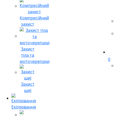
Компресійний
захист
Захист
тіла та
0
моточерепахи
Захист
шиї
Екіпіювання