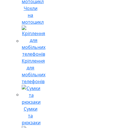
Чохли
на
мотоцикл
Кріплення
для
мобільних
телефонів
Сумки
та
рюкзаки