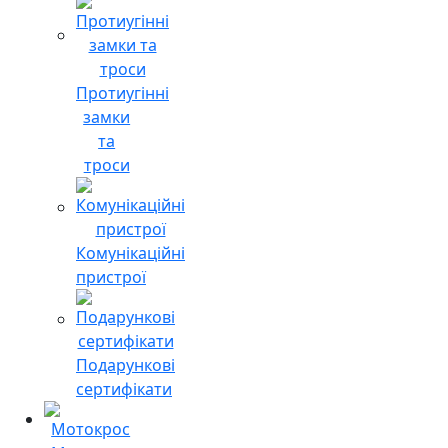
Протиугінні
замки
та
троси
Комунікаційні
пристрої
Подарункові
сертифікати