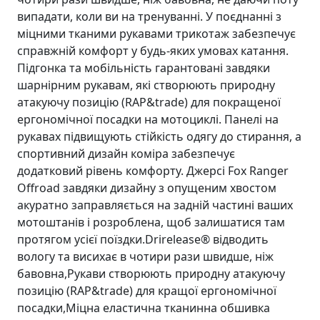
випадати, коли ви на тренуваннi. У поєднанні з
міцними тканими рукавами трикотаж забезпечує
справжній комфорт у будь-яких умовах катання.
Підгонка та мобільність гарантовані завдяки
шарнірним рукавам, які створюють природну
атакуючу позицію (RAP&trade) для покращеної
ергономічної посадки на мотоциклі. Панелі на
рукавах підвищують стійкість одягу до стирання, а
спортивний дизайн коміра забезпечує
додатковий рівень комфорту. Джерсi Fox Ranger
Offroad завдяки дизайну з опущеним хвостом
акуратно заправляється на задній частині ваших
мотоштанів і розроблена, щоб залишатися там
протягом усієї поїздки.Drirelease® відводить
вологу та висихає в чотири рази швидше, ніж
бавовна,Рукави створюють природну атакуючу
позицію (RAP&trade) для кращої ергономічної
посадки,Міцна еластична тканинна обшивка