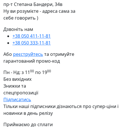
пр-т Степана Бандери, 34в
Ну ви розумієте - адреса сама за
себе говорить )
Дзвоніть нам
+38 050 411-11-81
+38 050 333-11-81
Або
реєструйтесь
та отримуйте
гарантований промо-код
00
00
Пн - Нд: з 11
по 19
Без вихідних
Знижки та
спецпропозиції
Підписатись
Тільки наші підписники дізнаються про супер-ціни і
новинки в день релізу
Приймаємо до сплати