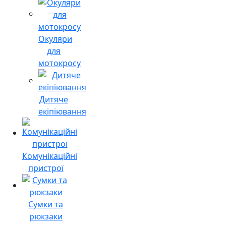
Окуляри
для
мотокросу
Дитяче
екіпіювання
Комунікаційні
пристрої
Сумки та
рюкзаки