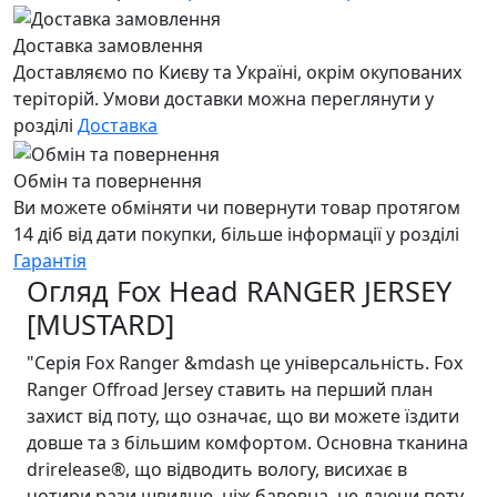
Доставка замовлення
Доставляємо по Києву та Україні, окрім окупованих
теріторій. Умови доставки можна переглянути у
розділі
Доставка
Обмін та повернення
Ви можете обміняти чи повернути товар протягом
14 діб від дати покупки, більше інформації у розділі
Гарантія
Огляд Fox Head RANGER JERSEY
[MUSTARD]
"Серiя Fox Ranger &mdash це універсальність. Fox
Ranger Offroad Jersey ставить на перший план
захист від поту, що означає, що ви можете їздити
довше та з більшим комфортом. Основна тканина
drirelease®, що відводить вологу, висихає в
чотири рази швидше, ніж бавовна, не даючи поту