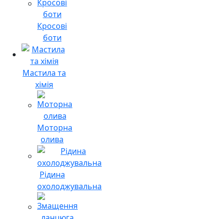
Кросові
боти
Мастила та
хімія
Моторна
олива
Рідина
охолоджувальна