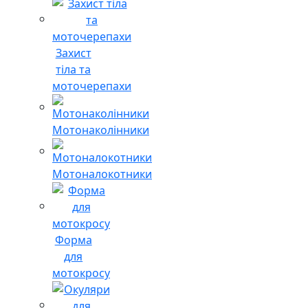
Захист
тіла та
моточерепахи
Мотонаколінники
Мотоналокотники
Форма
для
мотокросу