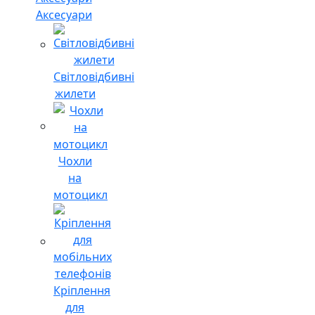
Аксесуари
Світловідбивні
жилети
Чохли
на
мотоцикл
Кріплення
для