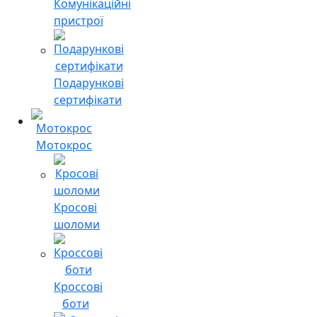
Комунікаційні
пристрої
Подарункові
сертифікати
Мотокрос
Кросові
шоломи
Кроссові
боти