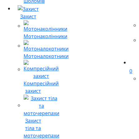
шоломів
Захист
Мотонаколінники
Мотоналокотники
0
Компресійний
захист
Захист
тіла та
моточерепахи