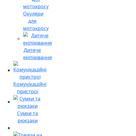
Окуляри
для
мотокросу
Дитяче
екіпіювання
Комунікаційні
пристрої
Сумки та
рюкзаки