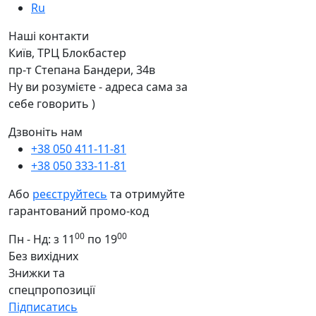
Ru
Наші контакти
Київ, ТРЦ Блокбастер
пр-т Степана Бандери, 34в
Ну ви розумієте - адреса сама за
себе говорить )
Дзвоніть нам
+38 050 411-11-81
+38 050 333-11-81
Або
реєструйтесь
та отримуйте
гарантований промо-код
00
00
Пн - Нд: з 11
по 19
Без вихідних
Знижки та
спецпропозиції
Підписатись