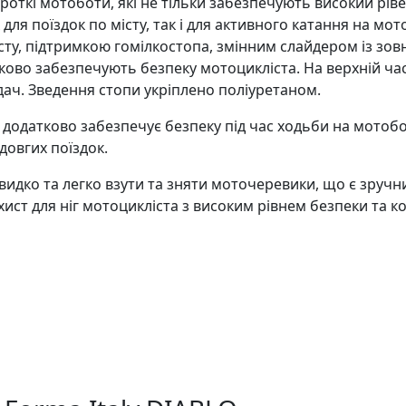
ороткі мотоботи, які не тільки забезпечують високий рі
для поїздок по місту, так і для активного катання на мот
у, підтримкою гомілкостопа, змінним слайдером із зовн
ово забезпечують безпеку мотоцикліста. На верхній ча
дач. Зведення стопи укріплено поліуретаном.
одатково забезпечує безпеку під час ходьби на мотобот
довгих поїздок.
видко та легко взути та зняти моточеревики, що є зручн
хист для ніг мотоцикліста з високим рівнем безпеки та к