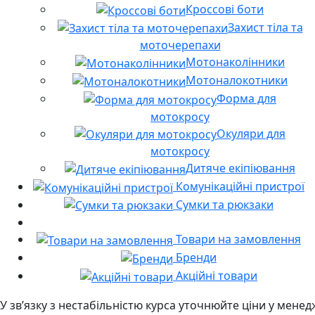
Кроссові боти
Захист тіла та
моточерепахи
Мотонаколінники
Мотоналокотники
Форма для
мотокросу
Окуляри для
мотокросу
Дитяче екіпіювання
Комунікаційні пристрої
Сумки та рюкзаки
Товари на замовлення
Бренди
Акційні товари
У звʼязку з нестабільністю курса уточнюйте ціни у мене