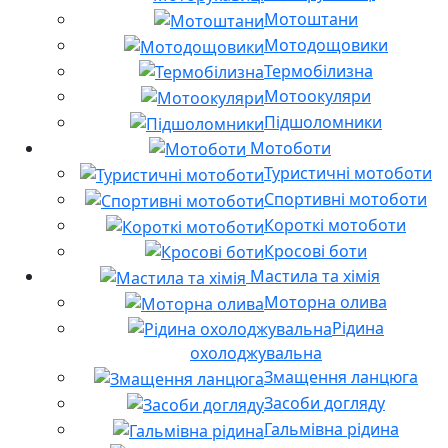
Мотоштани
Мотодощовики
Термобілизна
Мотоокуляри
Підшоломники
Мотоботи
Туристичні мотоботи
Спортивні мотоботи
Короткі мотоботи
Кросові боти
Мастила та хімія
Моторна олива
Рідина
охолоджувальна
Змащення ланцюга
Засоби догляду
Гальмівна рідина