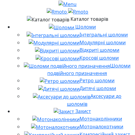
Каталог товарів
Шоломи
Інтегральні шоломи
Модулярні шоломи
Відкриті шоломи
Кросові шоломи
Шоломи
подвійного призначення
Ретро шоломи
Дитячі шоломи
Аксесуари до
шоломів
Захист
Мотонаколінники
Мотоналокотники
Компресійний захист