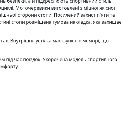
вень безпеки, а й підкреслюють спортивний стиль
оциклі. Моточеревики виготовлені з міцної якісної
ішньої сторони стопи. Посилений захист п'яти та
стині стопи розміщена гумова накладка, яка захищає
ах. Внутрішня устілка має функцію меморі, що
им під час поїздок. Укорочена модель спортивного
омфорту.