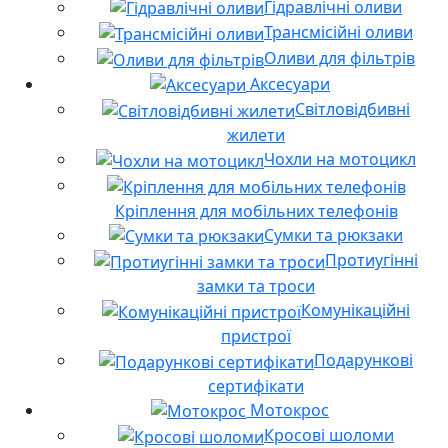
Гідравлічні оливи
Трансмісійні оливи
Оливи для фільтрів
Аксесуари
Світловідбивні
жилети
Чохли на мотоцикл
Кріплення для мобільних телефонів
Сумки та рюкзаки
Протиугінні
замки та троси
Комунікаційні
пристрої
Подарункові
сертифікати
Мотокрос
Кросові шоломи