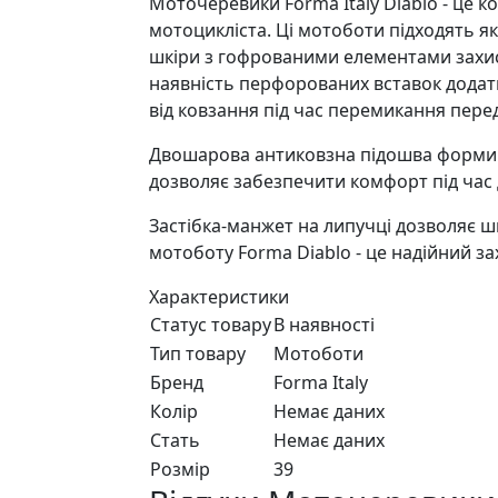
Моточеревики Forma Italy Diablo - це к
мотоцикліста. Ці мотоботи підходять як 
шкіри з гофрованими елементами захист
наявність перфорованих вставок додатк
від ковзання під час перемикання пере
Двошарова антиковзна підошва форми д
дозволяє забезпечити комфорт під час 
Застібка-манжет на липучці дозволяє ш
мотоботу Forma Diablo - це надійний за
Характеристики
Статус товару
В наявності
Тип товару
Мотоботи
Бренд
Forma Italy
Колір
Немає даних
Стать
Немає даних
Розмір
39