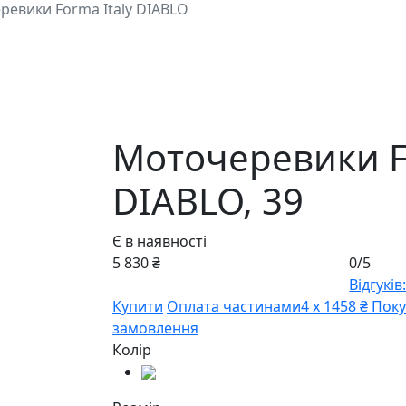
евики Forma Italy DIABLO
Моточеревики Fo
DIABLO,
39
Є в наявності
5 830 ₴
0/5
Відгуків:
Купити
Оплата частинами
4 х 1458 ₴
Поку
замовлення
Колір