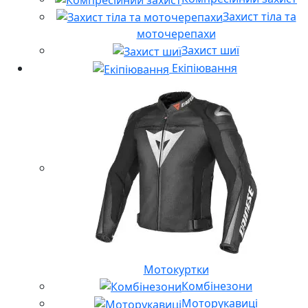
Захист тіла та
моточерепахи
Захист шиї
Екіпіювання
Мотокуртки
Комбінезони
Моторукавиці