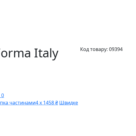
rma Italy
Код товару:
09394
 0
пка частинами
4 х 1458 ₴
Швидке