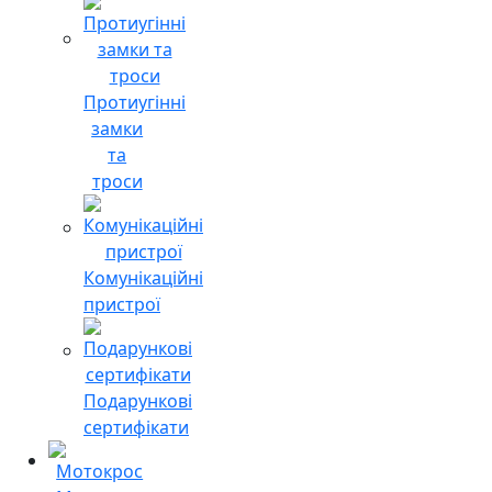
Протиугінні
замки
та
троси
Комунікаційні
пристрої
Подарункові
сертифікати