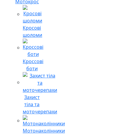
Мотокрос
Кросові
шоломи
Кроссові
боти
Захист
тіла та
моточерепахи
Мотонаколінники