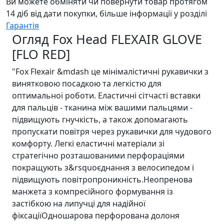
Ви можете обміняти чи повернути товар протягом
14 діб від дати покупки, більше інформації у розділі
Гарантія
Огляд Fox Head FLEXAIR GLOVE
[FLO RED]
"Fox Flexair &mdash це мінімалістичні рукавички з
винятковою посадкою та легкістю для
оптимальної роботи. Еластичні сітчасті вставки
для пальців - тканина між вашими пальцями -
підвищують гнучкість, а також допомагають
пропускати повітря через рукавички для чудового
комфорту. Легкі еластичні матеріали зі
стратегічно розташованими перфораціями
покращують з&rsquoєднання з велосипедом і
підвищують повітропроникність.Неопренова
манжета з компресійного формування із
застібкою на липучці для надійної
фіксаціїОдношарова перфорована долоня