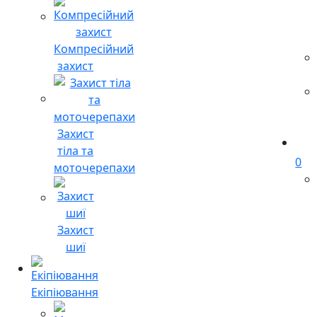
Компресійний
захист
Захист
тіла та
0
моточерепахи
Захист
шиї
Екіпіювання