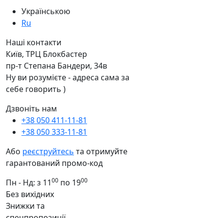
Українською
Ru
Наші контакти
Київ, ТРЦ Блокбастер
пр-т Степана Бандери, 34в
Ну ви розумієте - адреса сама за
себе говорить )
Дзвоніть нам
+38 050 411-11-81
+38 050 333-11-81
Або
реєструйтесь
та отримуйте
гарантований промо-код
00
00
Пн - Нд: з 11
по 19
Без вихідних
Знижки та
спецпропозиції