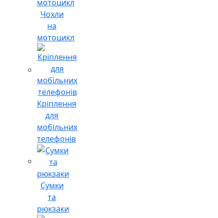
Чохли
на
мотоцикл
Кріплення
для
мобільних
телефонів
Сумки
та
рюкзаки