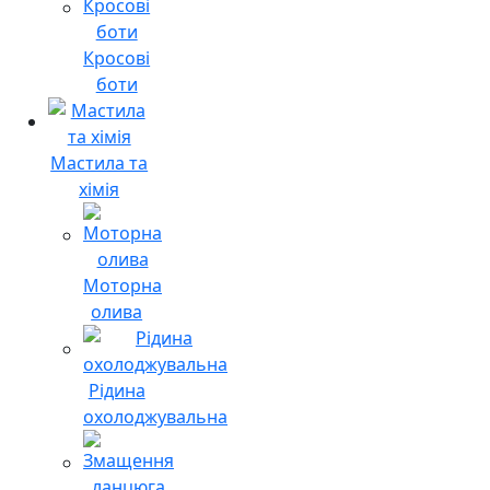
Кросові
боти
Мастила та
хімія
Моторна
олива
Рідина
охолоджувальна