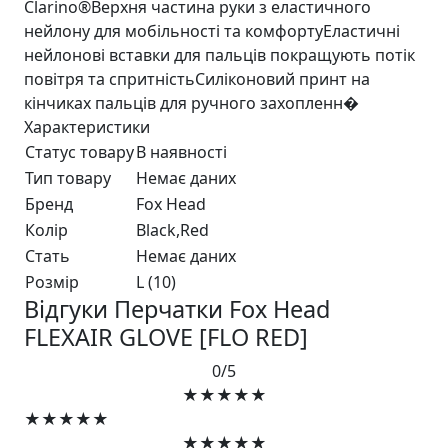
Clarino®Верхня частина руки з еластичного
нейлону для мобільності та комфортуЕластичні
нейлонові вставки для пальців покращують потік
повітря та спритністьСиліконовий принт на
кінчиках пальців для ручного захопленн�
Характеристики
Статус товару
В наявності
Тип товару
Немає даних
Бренд
Fox Head
Колір
Black,Red
Стать
Немає даних
Розмір
L (10)
Відгуки Перчатки Fox Head
FLEXAIR GLOVE [FLO RED]
0/5
★★★★★
★★★★★
★★★★★