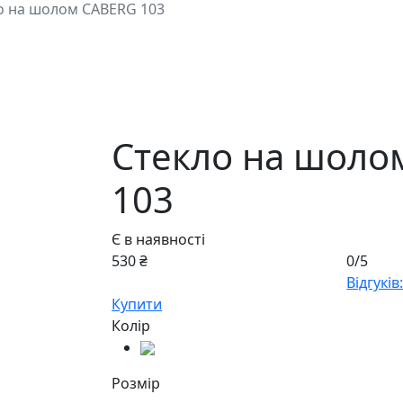
о на шолом CABERG 103
Стекло на шоло
103
Є в наявності
530 ₴
0/5
Відгуків:
Купити
Колір
Розмір