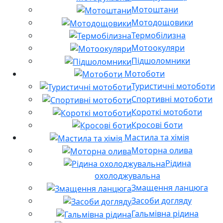
Мотоштани
Мотодощовики
Термобілизна
Мотоокуляри
Підшоломники
Мотоботи
Туристичні мотоботи
Спортивні мотоботи
Короткі мотоботи
Кросові боти
Мастила та хімія
Моторна олива
Рідина
охолоджувальна
Змащення ланцюга
Засоби догляду
Гальмівна рідина