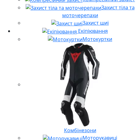
Захист тіла та
моточерепахи
Захист шиї
Екіпіювання
Мотокуртки
Комбінезони
Моторукавиці