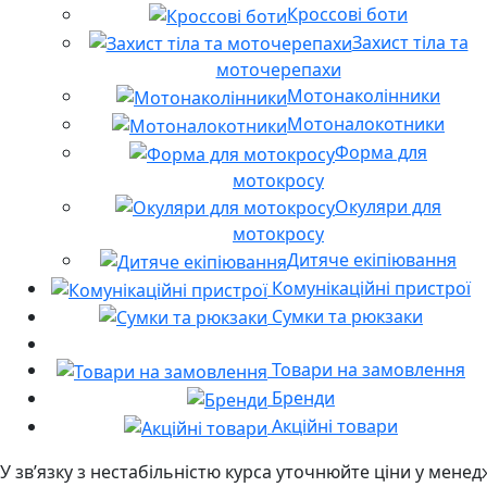
Кроссові боти
Захист тіла та
моточерепахи
Мотонаколінники
Мотоналокотники
Форма для
мотокросу
Окуляри для
мотокросу
Дитяче екіпіювання
Комунікаційні пристрої
Сумки та рюкзаки
Товари на замовлення
Бренди
Акційні товари
У звʼязку з нестабільністю курса уточнюйте ціни у мене