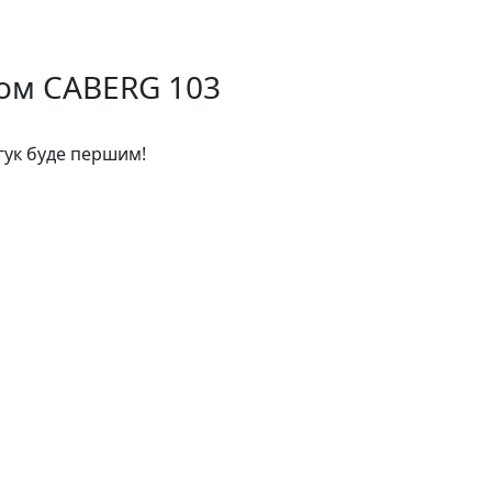
лом CABERG 103
дгук буде першим!