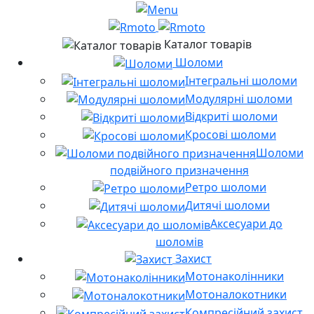
Каталог товарів
Шоломи
Інтегральні шоломи
Модулярні шоломи
Відкриті шоломи
Кросові шоломи
Шоломи
подвійного призначення
Ретро шоломи
Дитячі шоломи
Аксесуари до
шоломів
Захист
Мотонаколінники
Мотоналокотники
Компресійний захист