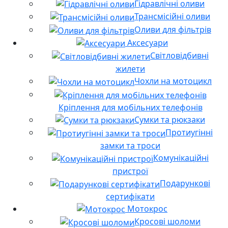
Гідравлічні оливи
Трансмісійні оливи
Оливи для фільтрів
Аксесуари
Світловідбивні
жилети
Чохли на мотоцикл
Кріплення для мобільних телефонів
Сумки та рюкзаки
Протиугінні
замки та троси
Комунікаційні
пристрої
Подарункові
сертифікати
Мотокрос
Кросові шоломи