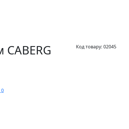
м CABERG
Код товару:
02045
 0