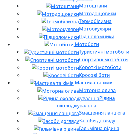
Мотоштани
Мотодощовики
Термобілизна
Мотоокуляри
Підшоломники
Мотоботи
Туристичні мотоботи
Спортивні мотоботи
Короткі мотоботи
Кросові боти
Мастила та хімія
Моторна олива
Рідина
охолоджувальна
Змащення ланцюга
Засоби догляду
Гальмівна рідина