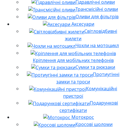
Гідравлічні оливи
Трансмісійні оливи
Оливи для фільтрів
Аксесуари
Світловідбивні
жилети
Чохли на мотоцикл
Кріплення для мобільних телефонів
Сумки та рюкзаки
Протиугінні
замки та троси
Комунікаційні
пристрої
Подарункові
сертифікати
Мотокрос
Кросові шоломи