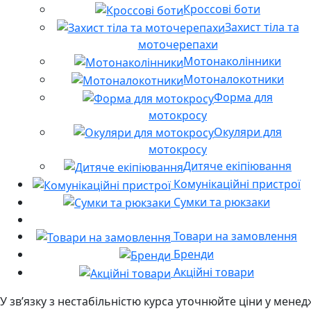
Кроссові боти
Захист тіла та
моточерепахи
Мотонаколінники
Мотоналокотники
Форма для
мотокросу
Окуляри для
мотокросу
Дитяче екіпіювання
Комунікаційні пристрої
Сумки та рюкзаки
Товари на замовлення
Бренди
Акційні товари
У звʼязку з нестабільністю курса уточнюйте ціни у мене