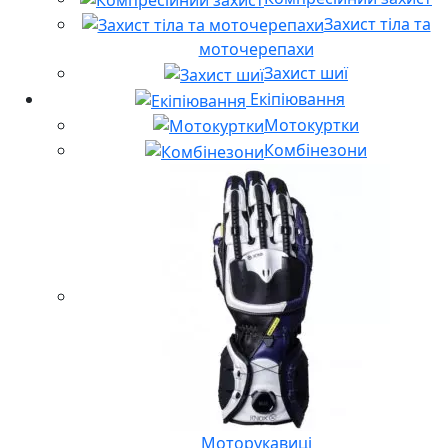
Захист тіла та
моточерепахи
Захист шиї
Екіпіювання
Мотокуртки
Комбінезони
Моторукавиці