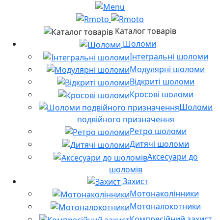
Каталог товарів
Шоломи
Інтегральні шоломи
Модулярні шоломи
Відкриті шоломи
Кросові шоломи
Шоломи
подвійного призначення
Ретро шоломи
Дитячі шоломи
Аксесуари до
шоломів
Захист
Мотонаколінники
Мотоналокотники
Компресійний захист