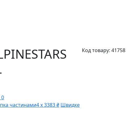
LPINESTARS
Код товару:
41758
L
 0
пка частинами
4 х 3383 ₴
Швидке