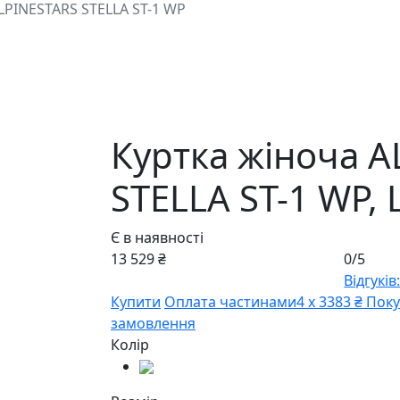
LPINESTARS STELLA ST-1 WP
Куртка жіноча A
STELLA ST-1 WP,
Є в наявності
13 529 ₴
0/5
Відгуків:
Купити
Оплата частинами
4 х 3383 ₴
Поку
замовлення
Колір