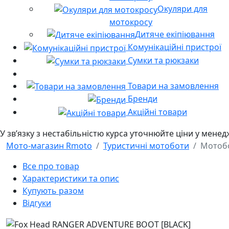
Окуляри для
мотокросу
Дитяче екіпіювання
Комунікаційні пристрої
Сумки та рюкзаки
Товари на замовлення
Бренди
Акційні товари
У звʼязку з нестабільністю курса уточнюйте ціни у мене
Мото-магазин Rmoto
Туристичні мотоботи
Мотобо
Все про товар
Характеристики та опис
Купують разом
Відгуки