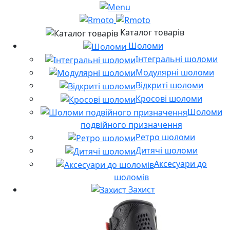
Каталог товарів
Шоломи
Інтегральні шоломи
Модулярні шоломи
Відкриті шоломи
Кросові шоломи
Шоломи
подвійного призначення
Ретро шоломи
Дитячі шоломи
Аксесуари до
шоломів
Захист