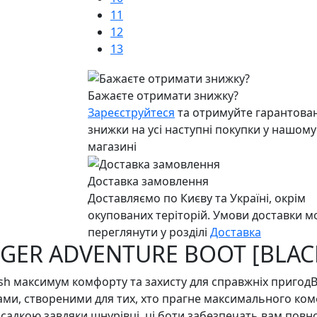
11
12
13
Бажаєте отримати знижку?
Зареєструйтеся
та отримуйте гарантован
знижки на усі наступні покупки у нашому
магазині
Доставка замовлення
Доставляємо по Києву та Україні, окрім
окупованих теріторій. Умови доставки 
переглянути у розділі
Доставка
NGER ADVENTURE BOOT [BLAC
h максимум комфорту та захисту для справжніх пригодВ
и, створеними для тих, хто прагне максимального комфор
садкою завдяки шнурівці, ці боти забезпечать вам повн