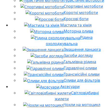
Туристичні мотоботи
Спортивні мотоботи
Короткі мотоботи
Кросові боти
Мастила та хімія
Моторна олива
Рідина
охолоджувальна
Змащення ланцюга
Засоби догляду
Гальмівна рідина
Гідравлічні оливи
Трансмісійні оливи
Оливи для фільтрів
Аксесуари
Світловідбивні
жилети
Чохли на мотоцикл