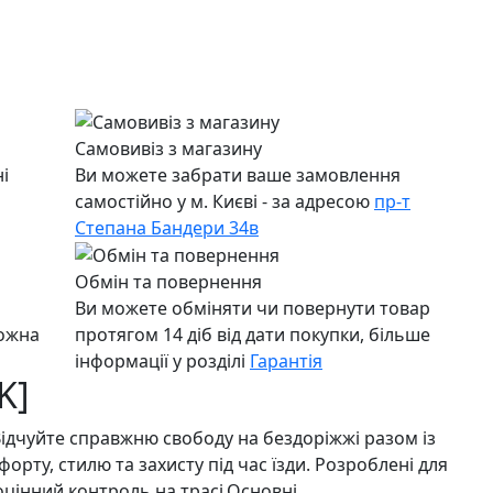
Самовивіз з магазину
і
Ви можете забрати ваше замовлення
самостійно у м. Києві - за адресою
пр-т
Степана Бандери 34в
Обмін та повернення
Ви можете обміняти чи повернути товар
можна
протягом 14 діб від дати покупки, більше
інформації у розділі
Гарантія
K]
ідчуйте справжню свободу на бездоріжжі разом із
ту, стилю та захисту під час їзди. Розроблені для
оцінний контроль на трасі.Основні