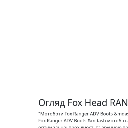
Огляд Fox Head RA
"Мотоботи Fox Ranger ADV Boots &mdas
Fox Ranger ADV Boots &mdash мотоботам
оптимальної прохідності та зручною по