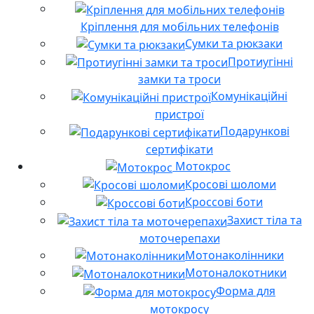
Кріплення для мобільних телефонів
Сумки та рюкзаки
Протиугінні
замки та троси
Комунікаційні
пристрої
Подарункові
сертифікати
Мотокрос
Кросові шоломи
Кроссові боти
Захист тіла та
моточерепахи
Мотонаколінники
Мотоналокотники
Форма для
мотокросу