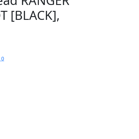
ead RANGER
 [BLACK],
 0