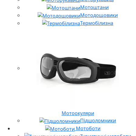
Мотоштани
Мотодощовики
Термобілизна
Мотоокуляри
Підшоломники
Мотоботи