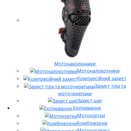
Мотонаколінники
Мотоналокотники
Компресійний захист
Захист тіла та
моточерепахи
Захист шиї
Екіпіювання
Мотокуртки
Комбінезони
Моторукавиці