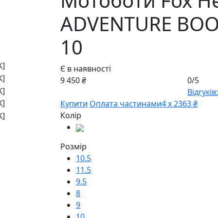
Мотоботи Fox H
ADVENTURE BOOT
10
Є в наявності
9 450 ₴
0/5
Відгуків:
Купити
Оплата частинами
4 х 2363 ₴
Колір
Розмір
10.5
11.5
9.5
8
9
10