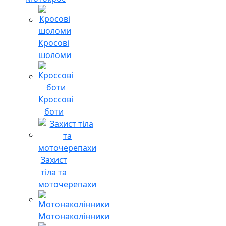
Кросові
шоломи
Кроссові
боти
Захист
тіла та
моточерепахи
Мотонаколінники