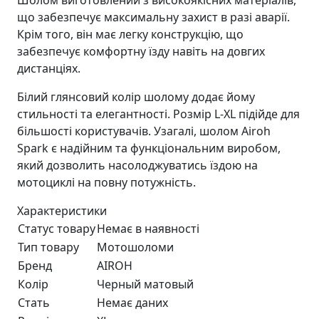
Шолом виготовлений з високоякісних матеріалів,
що забезпечує максимальну захист в разі аварії.
Крім того, він має легку конструкцію, що
забезпечує комфортну їзду навіть на довгих
дистанціях.
Білий глянсовий колір шолому додає йому
стильності та елегантності. Розмір L-XL підійде для
більшості користувачів. Узагалі, шолом Airoh
Spark є надійним та функціональним виробом,
який дозволить насолоджуватись їздою на
мотоциклі на повну потужність.
Характеристики
Статус товару
Немає в наявності
Тип товару
Мотошоломи
Бренд
AIROH
Колір
Черный матовый
Стать
Немає даних