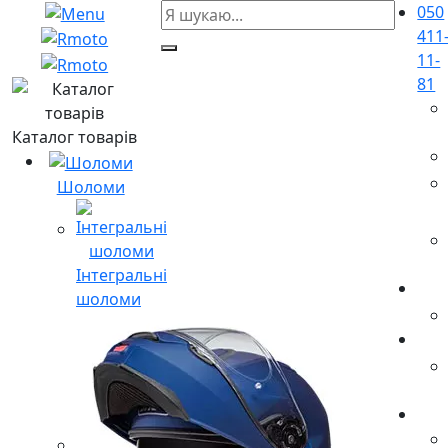
050
411
11-
81
Каталог товарів
Шоломи
Інтегральні
шоломи