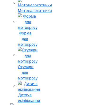
Мотоналокотники
Форма
для
мотокросу
Окуляри
для
мотокросу
Дитяче
екіпіювання