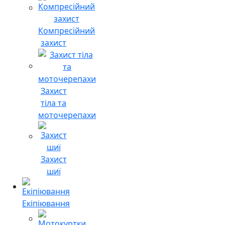
Компресійний
захист
Захист
тіла та
моточерепахи
Захист
шиї
Екіпіювання