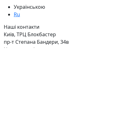
Українською
Ru
Наші контакти
Київ, ТРЦ Блокбастер
пр-т Степана Бандери, 34в
Ну ви розумієте - адреса сама за
себе говорить )
Дзвоніть нам
+38 050 411-11-81
+38 050 333-11-81
Або
реєструйтесь
та отримуйте
гарантований промо-код
00
00
Пн - Нд: з 11
по 19
Без вихідних
Знижки та
спецпропозиції