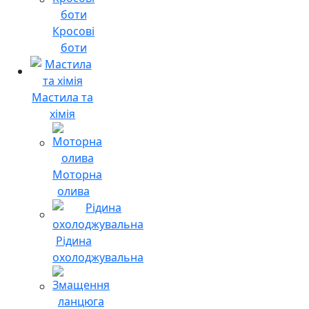
Кросові
боти
Мастила та
хімія
Моторна
олива
Рідина
охолоджувальна