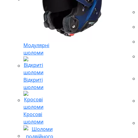
Модулярні
шоломи
Відкриті
шоломи
Кросові
шоломи