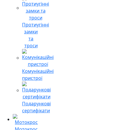
Протиугінні
замки
та
троси
Комунікаційні
пристрої
Подарункові
сертифікати
Мотокрос