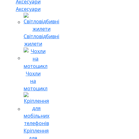
Аксесуари
Світловідбивні
жилети
Чохли
на
мотоцикл
Кріплення
для