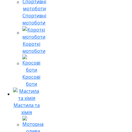
Спортивні
мотоботи
Короткі
мотоботи
Кросові
боти
Мастила та
хімія