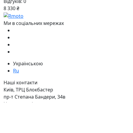
Відгуків: 0
8 330 ₴
Ми в соціальних мережах
Українською
Ru
Наші контакти
Київ, ТРЦ Блокбастер
пр-т Степана Бандери, 34в
Ну ви розумієте - адреса сама за
себе говорить )
Дзвоніть нам
+38 050 411-11-81