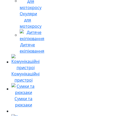
Окуляри
для
мотокросу
Дитяче
екіпіювання
Комунікаційні
пристрої
Сумки та
рюкзаки