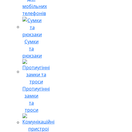
мобільних
телефонів
Сумки
та
рюкзаки
Протиугінні
замки
та
троси