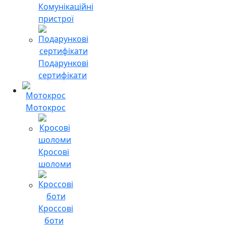
Комунікаційні
пристрої
Подарункові
сертифікати
Мотокрос
Кросові
шоломи
Кроссові
боти