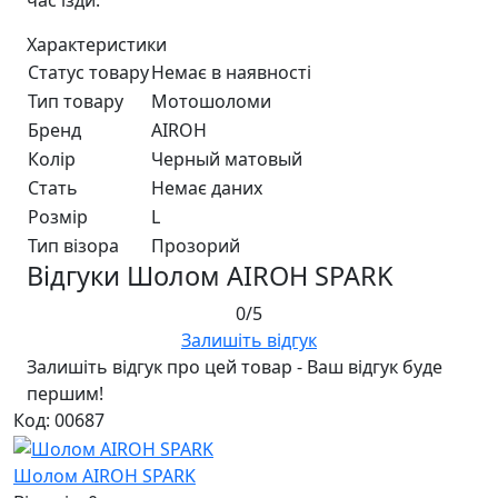
час їзди.
Характеристики
Статус товару
Немає в наявності
Тип товару
Мотошоломи
Бренд
AIROH
Колір
Черный матовый
Стать
Немає даних
Розмір
L
Тип візора
Прозорий
Відгуки Шолом AIROH SPARK
0/5
Залишіть відгук
Залишіть відгук про цей товар - Ваш відгук буде
першим!
Код: 00687
Шолом AIROH SPARK