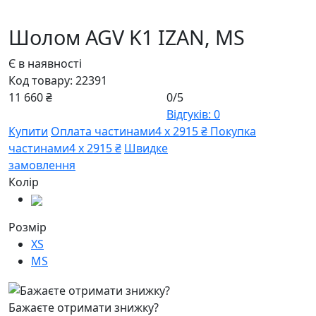
Шолом AGV K1 IZAN,
MS
Є в наявності
Код товару:
22391
11 660 ₴
0/5
Відгуків: 0
Купити
Оплата частинами
4 х 2915 ₴
Покупка
частинами
4 х 2915 ₴
Швидке
замовлення
Колір
Розмір
XS
MS
Бажаєте отримати знижку?