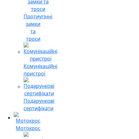
Протиугінні
замки
та
троси
Комунікаційні
пристрої
Подарункові
сертифікати
Мотокрос