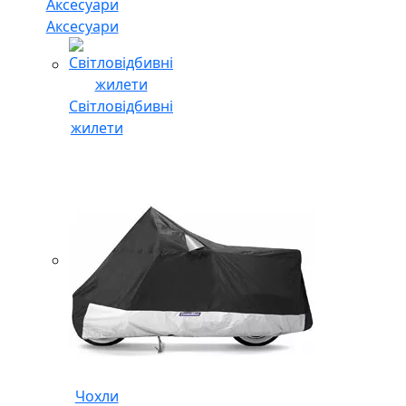
Аксесуари
Світловідбивні
жилети
Чохли