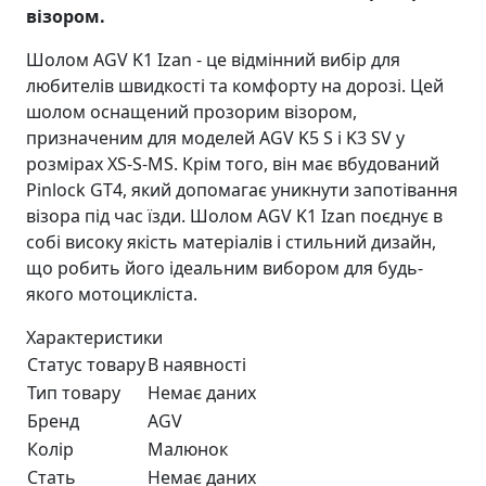
візором.
Шолом AGV K1 Izan - це відмінний вибір для
любителів швидкості та комфорту на дорозі. Цей
шолом оснащений прозорим візором,
призначеним для моделей AGV K5 S і K3 SV у
розмірах XS-S-MS. Крім того, він має вбудований
Pinlock GT4, який допомагає уникнути запотівання
візора під час їзди. Шолом AGV K1 Izan поєднує в
собі високу якість матеріалів і стильний дизайн,
що робить його ідеальним вибором для будь-
якого мотоцикліста.
Характеристики
Статус товару
В наявності
Тип товару
Немає даних
Бренд
AGV
Колір
Малюнок
Стать
Немає даних