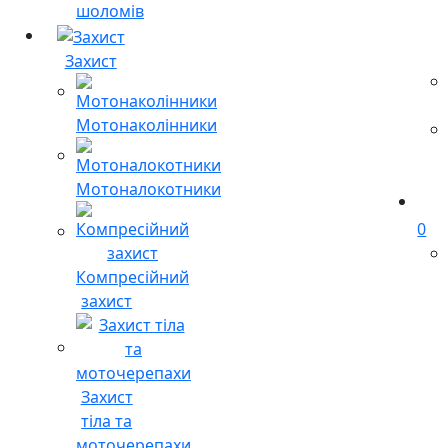
шоломів
Захист
Мотонаколінники
Мотоналокотники
0
Компресійний
захист
Захист
тіла та
моточерепахи