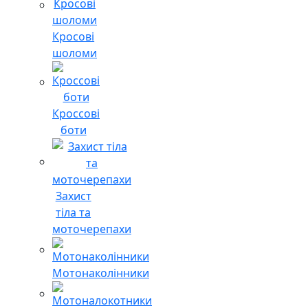
Кросові
шоломи
Кроссові
боти
Захист
тіла та
моточерепахи
Мотонаколінники