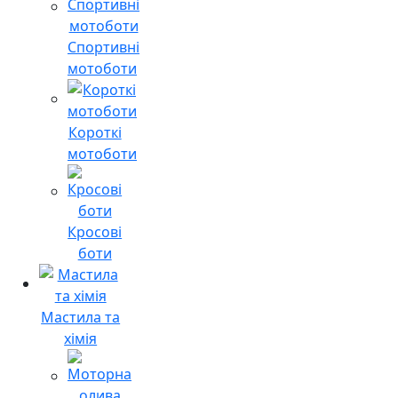
Спортивні
мотоботи
Короткі
мотоботи
Кросові
боти
Мастила та
хімія