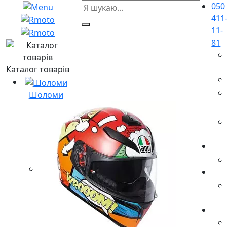
050
411
11-
81
Каталог товарів
Шоломи