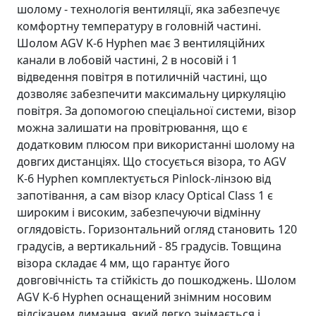
шолому - технологія вентиляції, яка забезпечує
комфортну температуру в головній частині.
Шолом AGV K-6 Hyphen має 3 вентиляційних
канали в лобовій частині, 2 в носовій і 1
відведення повітря в потиличній частині, що
дозволяє забезпечити максимальну циркуляцію
повітря. За допомогою спеціальної системи, візор
можна залишати на провітрювання, що є
додатковим плюсом при використанні шолому на
довгих дистанціях. Що стосується візора, то AGV
K-6 Hyphen комплектується Pinlock-лінзою від
запотівання, а сам візор класу Optical Class 1 є
широким і високим, забезпечуючи відмінну
оглядовість. Горизонтальний огляд становить 120
градусів, а вертикальний - 85 градусів. Товщина
візора складає 4 мм, що гарантує його
довговічність та стійкість до пошкоджень. Шолом
AGV K-6 Hyphen оснащений знімним носовим
відсікачем димання, який легко знімається і