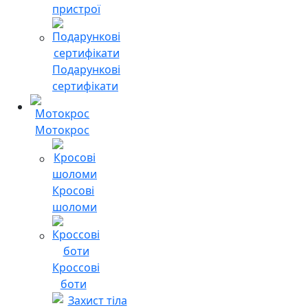
пристрої
Подарункові
сертифікати
Мотокрос
Кросові
шоломи
Кроссові
боти