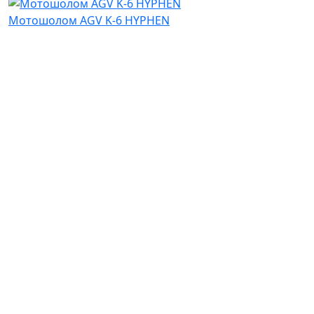
Мотошолом AGV K-6 HYPHEN
Відгуків: 0
24 805 ₴
Ми в соціальних мережах
Українською
Ru
Наші контакти
Київ, ТРЦ Блокбастер
пр-т Степана Бандери, 34в
Ну ви розумієте - адреса сама за
себе говорить )