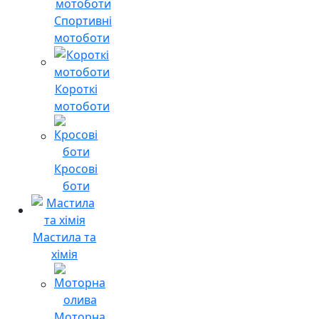
Спортивні
мотоботи
Короткі
мотоботи
Кросові
боти
Мастила та
хімія
Моторна