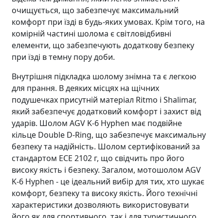
очищується, що забезпечує максимальний
комфорт при їзді в будь-яких умовах. Крім того, на
комірній частині шолома є світловідбивні
елементи, що забезпечують додаткову безпеку
при їзді в темну пору доби.
Внутрішня підкладка шолому знімна та є легкою
для прання. В деяких місцях на щічних
подушечках присутній матеріал Ritmo і Shalimar,
який забезпечує додатковий комфорт і захист від
ударів. Шолом AGV K-6 Hyphen має подвійне
кільце Double D-Ring, що забезпечує максимальну
безпеку та надійність. Шолом сертифікований за
стандартом ECE 2102 г, що свідчить про його
високу якість і безпеку. Загалом, мотошолом AGV
K-6 Hyphen - це ідеальний вибір для тих, хто шукає
комфорт, безпеку та високу якість. Його технічні
характеристики дозволяють використовувати
його як для спортивного, так і для туристичного