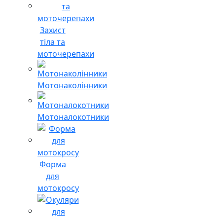
Захист
тіла та
моточерепахи
Мотонаколінники
Мотоналокотники
Форма
для
мотокросу