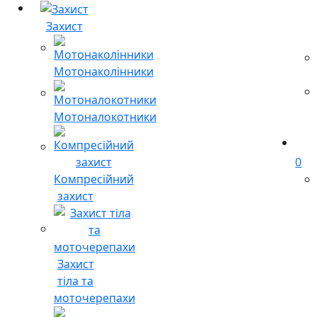
Захист
Мотонаколінники
Мотоналокотники
0
Компресійний
захист
Захист
тіла та
моточерепахи