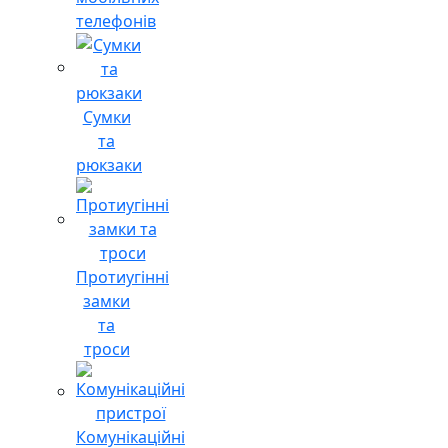
телефонів
Сумки
та
рюкзаки
Протиугінні
замки
та
троси
Комунікаційні