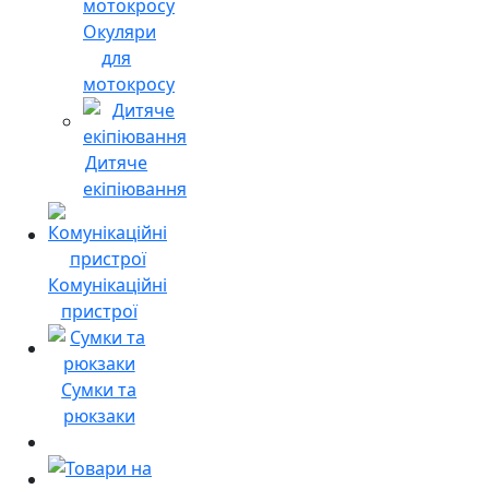
Окуляри
для
мотокросу
Дитяче
екіпіювання
Комунікаційні
пристрої
Сумки та
рюкзаки