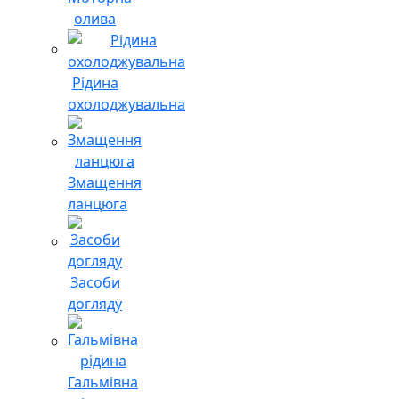
олива
Рідина
охолоджувальна
Змащення
ланцюга
Засоби
догляду
Гальмівна