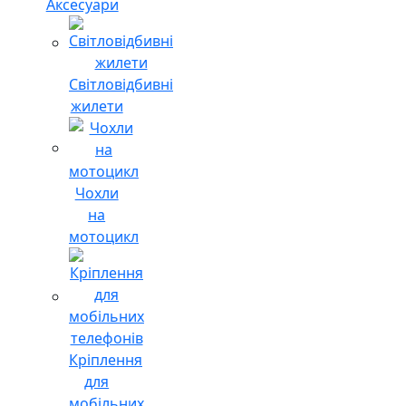
Аксесуари
Світловідбивні
жилети
Чохли
на
мотоцикл
Кріплення
для
мобільних