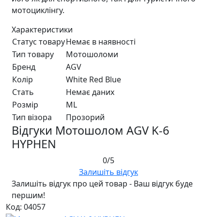
мотоциклінгу.
Характеристики
Статус товару
Немає в наявності
Тип товару
Мотошоломи
Бренд
AGV
Колір
White Red Blue
Стать
Немає даних
Розмір
ML
Тип візора
Прозорий
Відгуки Мотошолом AGV K-6
HYPHEN
0/5
Залишіть відгук
Залишіть відгук про цей товар - Ваш відгук буде
першим!
Код: 04057