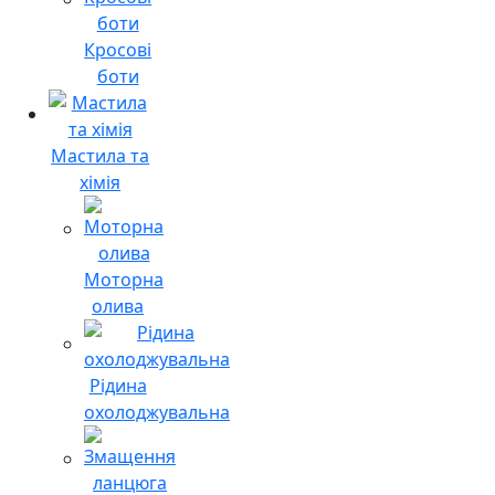
Кросові
боти
Мастила та
хімія
Моторна
олива
Рідина
охолоджувальна