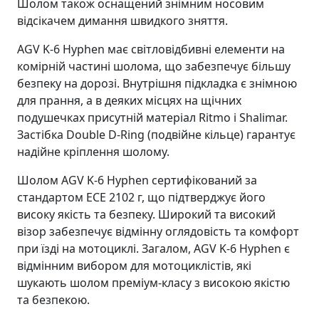
Шолом також оснащений знімним носовим
відсікачем димання швидкого зняття.
AGV K-6 Hyphen має світловідбивні елементи на
комірній частині шолома, що забезпечує більшу
безпеку на дорозі. Внутрішня підкладка є знімною
для прання, а в деяких місцях на щічних
подушечках присутній матеріал Ritmo і Shalimar.
Застібка Double D-Ring (подвійне кільце) гарантує
надійне кріплення шолому.
Шолом AGV K-6 Hyphen сертифікований за
стандартом ECE 2102 г, що підтверджує його
високу якість та безпеку. Широкий та високий
візор забезпечує відмінну оглядовість та комфорт
при їзді на мотоциклі. Загалом, AGV K-6 Hyphen є
відмінним вибором для мотоциклістів, які
шукають шолом преміум-класу з високою якістю
та безпекою.