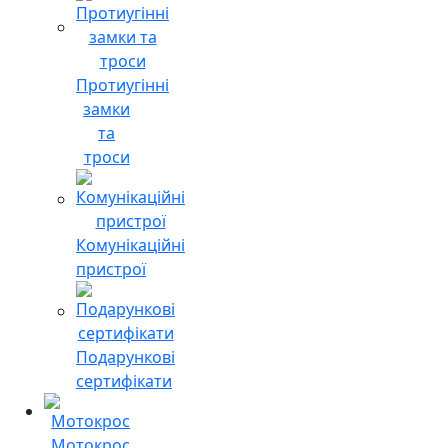
Протиугінні
замки
та
троси
Комунікаційні
пристрої
Подарункові
сертифікати
Мотокрос