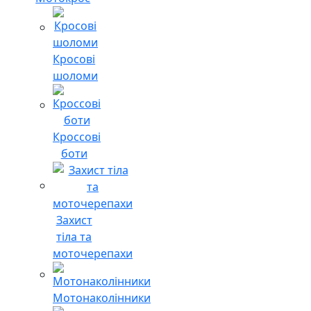
Кросові
шоломи
Кроссові
боти
Захист
тіла та
моточерепахи
Мотонаколінники