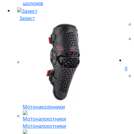
шоломів
Захист
0
Мотонаколінники
Мотоналокотники