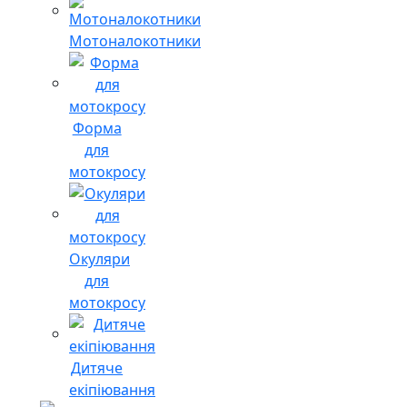
Мотоналокотники
Форма
для
мотокросу
Окуляри
для
мотокросу
Дитяче
екіпіювання