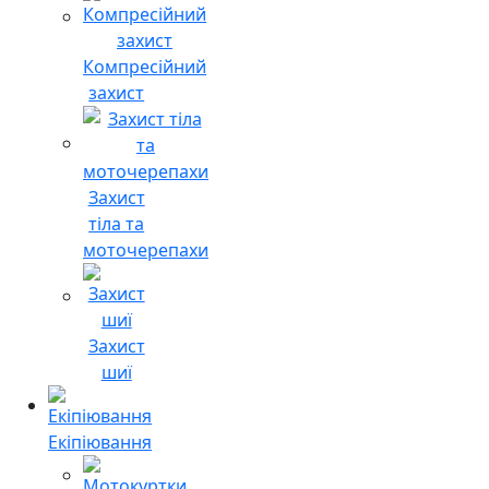
Компресійний
захист
Захист
тіла та
моточерепахи
Захист
шиї
Екіпіювання