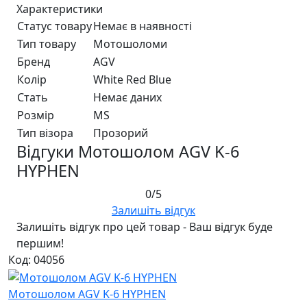
Характеристики
Статус товару
Немає в наявності
Тип товару
Мотошоломи
Бренд
AGV
Колір
White Red Blue
Стать
Немає даних
Розмір
MS
Тип візора
Прозорий
Відгуки Мотошолом AGV K-6
HYPHEN
0/5
Залишіть відгук
Залишіть відгук про цей товар - Ваш відгук буде
першим!
Код: 04056
Мотошолом AGV K-6 HYPHEN