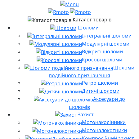
Каталог товарів
Шоломи
Інтегральні шоломи
Модулярні шоломи
Відкриті шоломи
Кросові шоломи
Шоломи
подвійного призначення
Ретро шоломи
Дитячі шоломи
Аксесуари до
шоломів
Захист
Мотонаколінники
Мотоналокотники
Компресійний захист