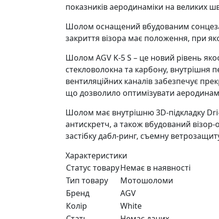
показників аеродинаміки на великих ш
Шолом оснащений вбудованим сонцезахи
закриття візора має положення, при я
Шолом AGV K-5 S – це новий рівень яко
стекловолокна та карбону, внутрішня п
вентиляційних каналів забезпечує прек
що дозволило оптимізувати аеродинамі
Шолом має внутрішню 3D-підкладку Dri-
антискретч, а також вбудований візор-
застібку дабл-ринг, съемну ветрозащиту
Характеристики
Статус товару
Немає в наявності
Тип товару
Мотошоломи
Бренд
AGV
Колір
White
Стать
Немає даних