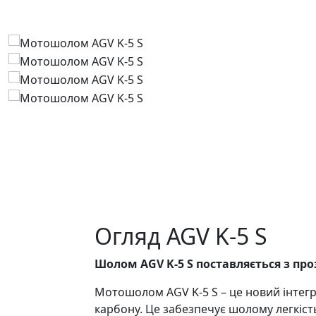
Огляд AGV K-5 S
Шолом AGV K-5 S поставляється з пр
Мотошолом AGV K-5 S – це новий інтегр
карбону. Це забезпечує шолому легкіст