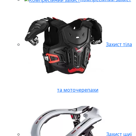
Захист тіла
та моточерепахи
Захист шиї