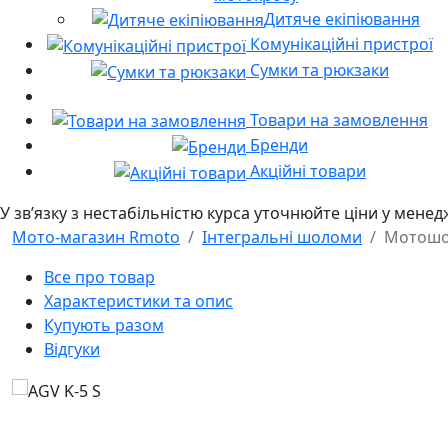
Дитяче екіпіювання
Комунікаційні пристрої
Сумки та рюкзаки
Товари на замовлення
Бренди
Акційні товари
У звʼязку з нестабільністю курса уточнюйте ціни у мене
Мото-магазин Rmoto
Інтегральні шоломи
Мотошо
Все про товар
Характеристики та опис
Купують разом
Відгуки