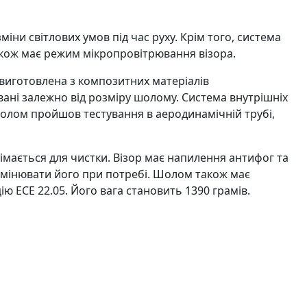
и світлових умов під час руху. Крім того, система
акож має режим мікропровітрювання візора.
 виготовлена з композитних матеріалів
ані залежно від розміру шолому. Система внутрішніх
 шолом пройшов тестування в аеродинамічній трубі,
імається для чистки. Візор має напилення антифог та
замінювати його при потребі. Шолом також має
ю ЕСЕ 22.05. Його вага становить 1390 грамів.