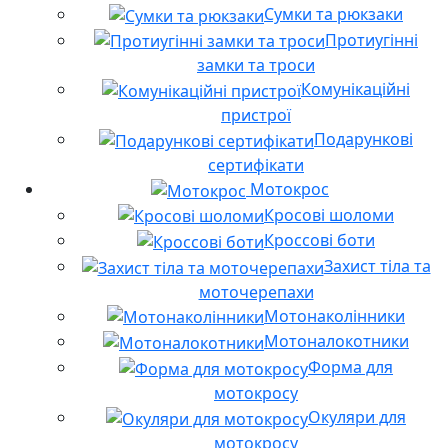
Сумки та рюкзаки
Протиугінні
замки та троси
Комунікаційні
пристрої
Подарункові
сертифікати
Мотокрос
Кросові шоломи
Кроссові боти
Захист тіла та
моточерепахи
Мотонаколінники
Мотоналокотники
Форма для
мотокросу
Окуляри для
мотокросу