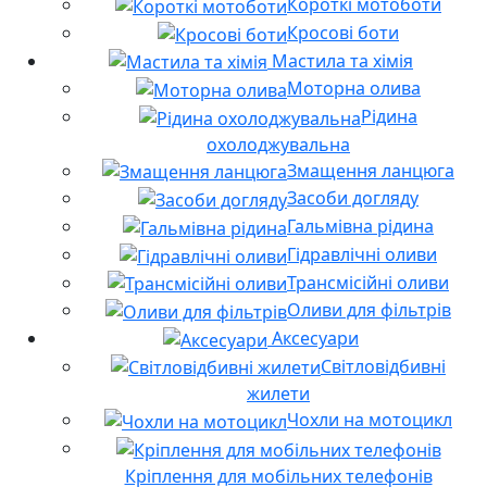
Короткі мотоботи
Кросові боти
Мастила та хімія
Моторна олива
Рідина
охолоджувальна
Змащення ланцюга
Засоби догляду
Гальмівна рідина
Гідравлічні оливи
Трансмісійні оливи
Оливи для фільтрів
Аксесуари
Світловідбивні
жилети
Чохли на мотоцикл
Кріплення для мобільних телефонів