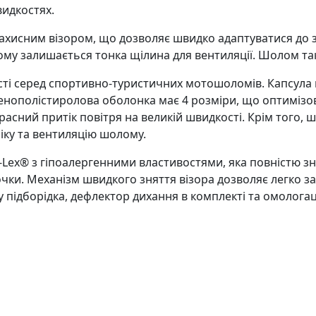
видкостях.
сним візором, що дозволяє швидко адаптуватися до змін
кому залишається тонка щілина для вентиляції. Шолом т
сті серед спортивно-туристичних мотошоломів. Капсула
енополістиролова оболонка має 4 розміри, що оптимізов
расний притік повітря на великій швидкості. Крім того,
ку та вентиляцію шолому.
Lex® з гіпоалергенними властивостями, яка повністю зн
очки. Механізм швидкого зняття візора дозволяє легко 
 підборідка, дефлектор дихання в комплекті та омологаці