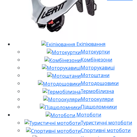
Екіпіювання
Мотокуртки
Комбінезони
Моторукавиці
Мотоштани
Мотодощовики
Термобілизна
Мотоокуляри
Підшоломники
Мотоботи
Туристичні мотоботи
Спортивні мотоботи