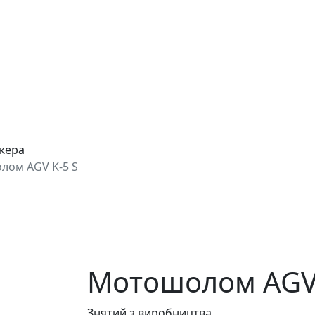
джера
лом AGV K-5 S
Мотошолом AGV 
Знятий з виробництва