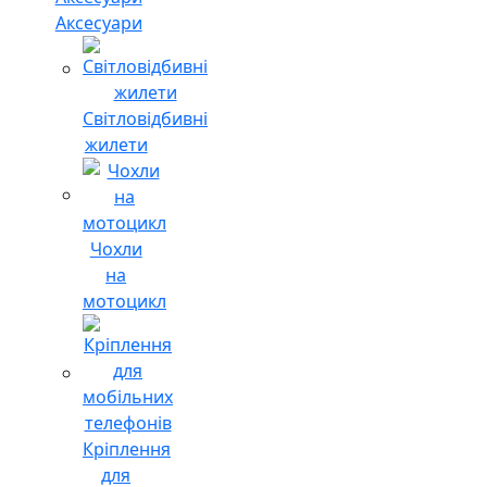
Аксесуари
Світловідбивні
жилети
Чохли
на
мотоцикл
Кріплення
для