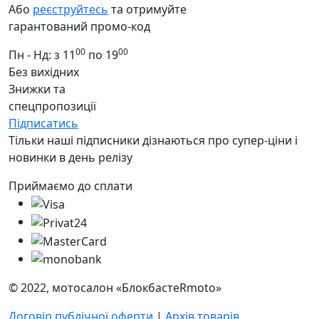
Або
реєструйтесь
та отримуйте
гарантований промо-код
00
00
Пн - Нд: з 11
по 19
Без вихідних
Знижки та
спецпропозиції
Підписатись
Тільки наші підписники дізнаються про супер-ціни і
новинки в день релізу
Приймаємо до сплати
© 2022, мотосалон «БлокбастеRmoto»
Договір публічної оферти
|
Архів товарів