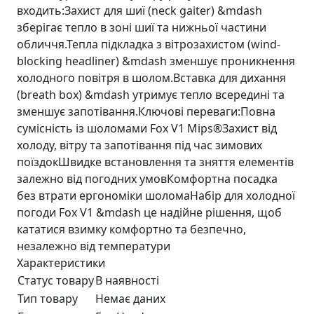
входить:Захист для шиї (neck gaiter) &mdash
зберігає тепло в зоні шиї та нижньої частини
обличчя.Тепла підкладка з вітрозахистом (wind-
blocking headliner) &mdash зменшує проникнення
холодного повітря в шолом.Вставка для дихання
(breath box) &mdash утримує тепло всередині та
зменшує запотівання.Ключові переваги:Повна
сумісність із шоломами Fox V1 Mips®Захист від
холоду, вітру та запотівання під час зимових
поїздокШвидке встановлення та зняття елементів
залежно від погодних умовКомфортна посадка
без втрати ергономіки шоломаНабір для холодної
погоди Fox V1 &mdash це надійне рішення, щоб
кататися взимку комфортно та безпечно,
незалежно від температури
Характеристики
Статус товару
В наявності
Тип товару
Немає даних