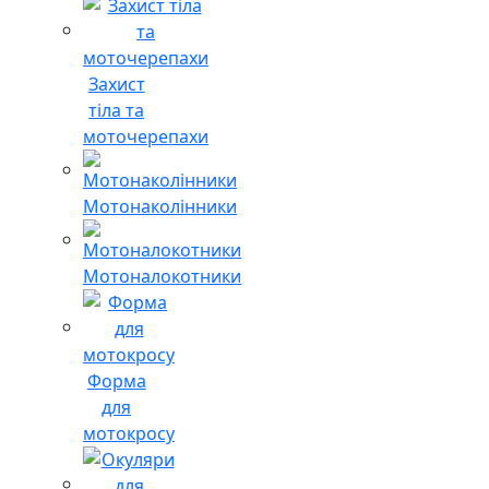
Захист
тіла та
моточерепахи
Мотонаколінники
Мотоналокотники
Форма
для
мотокросу