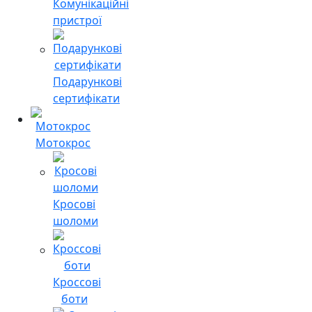
Комунікаційні
пристрої
Подарункові
сертифікати
Мотокрос
Кросові
шоломи
Кроссові
боти