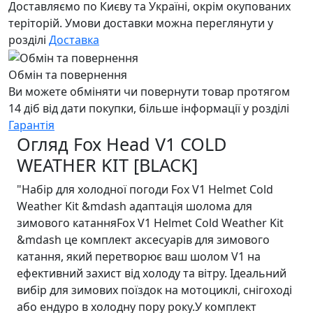
Доставляємо по Києву та Україні, окрім окупованих
теріторій. Умови доставки можна переглянути у
розділі
Доставка
Обмін та повернення
Ви можете обміняти чи повернути товар протягом
14 діб від дати покупки, більше інформації у розділі
Гарантія
Огляд Fox Head V1 COLD
WEATHER KIT [BLACK]
"Набір для холодної погоди Fox V1 Helmet Cold
Weather Kit &mdash адаптація шолома для
зимового катанняFox V1 Helmet Cold Weather Kit
&mdash це комплект аксесуарів для зимового
катання, який перетворює ваш шолом V1 на
ефективний захист від холоду та вітру. Ідеальний
вибір для зимових поїздок на мотоциклі, снігоході
або ендуро в холодну пору року.У комплект