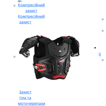
Компресійний
захист
0
Захист
тіла та
моточерепахи