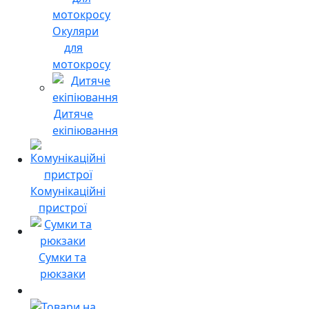
Окуляри
для
мотокросу
Дитяче
екіпіювання
Комунікаційні
пристрої
Сумки та
рюкзаки