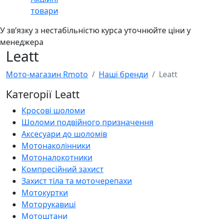
товари
У звʼязку з нестабільністю курса уточнюйте ціни у
менеджера
Leatt
Мото-магазин Rmoto
Наші бренди
Leatt
Категорії Leatt
Кросові шоломи
Шоломи подвійного призначення
Аксесуари до шоломів
Мотонаколінники
Мотоналокотники
Компресійний захист
Захист тіла та моточерепахи
Мотокуртки
Моторукавиці
Мотоштани