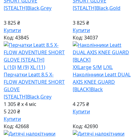
SHORT GLOVE
SHORT GLOVE
[STEALTH]
Black,Grey
[STEALTH]
Black,Gold
3 825 ₴
3 825 ₴
Купити
Купити
Код: 43845
Код: 34037
L (10)
M (9)
XL (11)
XXLarge
S/M
L/XL
Перчатки Leatt 8.5 X-
Наколінники Leatt DUAL
FLOW ADVENTURE SHORT
AXIS KNEE GUARD
GLOVE
[BLACK]
Black
[STEALTH]
Black,Grey
1 305 ₴ x 4
міс
4 275 ₴
5 220 ₴
Купити
Купити
Код: 42668
Код: 42690