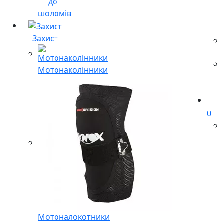
до
шоломів
Захист
Мотонаколінники
0
Мотоналокотники