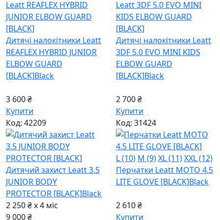
Дитячі налокітники Leatt
Дитячі налокітники Leatt
REAFLEX HYBRID JUNIOR
3DF 5.0 EVO MINI KIDS
ELBOW GUARD
ELBOW GUARD
[BLACK]
Black
[BLACK]
Black
3 600 ₴
2 700 ₴
Купити
Купити
Код: 42209
Код: 31424
L (10)
M (9)
XL (11)
XXL (12)
Дитячий захист Leatt 3.5
Перчатки Leatt MOTO 4.5
JUNIOR BODY
LITE GLOVE [BLACK]
Black
PROTECTOR [BLACK]
Black
2 250 ₴ x 4
міс
2 610 ₴
9 000 ₴
Купити