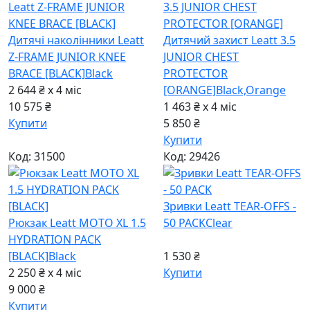
Дитячі наколінники Leatt
Дитячий захист Leatt 3.5
Z-FRAME JUNIOR KNEE
JUNIOR CHEST
BRACE [BLACK]
Black
PROTECTOR
2 644 ₴ x 4
міс
[ORANGE]
Black,Orange
10 575 ₴
1 463 ₴ x 4
міс
Купити
5 850 ₴
Купити
Код: 31500
Код: 29426
Зривки Leatt TEAR-OFFS -
Рюкзак Leatt MOTO XL 1.5
50 PACK
Clear
HYDRATION PACK
[BLACK]
Black
1 530 ₴
2 250 ₴ x 4
міс
Купити
9 000 ₴
Купити