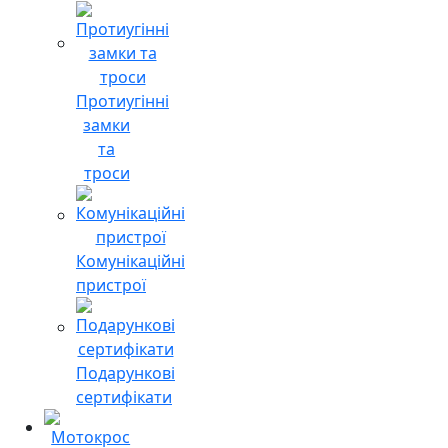
Протиугінні
замки
та
троси
Комунікаційні
пристрої
Подарункові
сертифікати