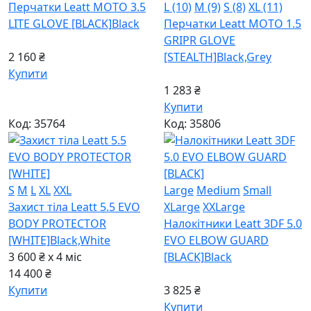
Перчатки Leatt MOTO 3.5
L (10)
M (9)
S (8)
XL (11)
LITE GLOVE [BLACK]
Black
Перчатки Leatt MOTO 1.5
GRIPR GLOVE
2 160 ₴
[STEALTH]
Black,Grey
Купити
1 283 ₴
Купити
Код: 35764
Код: 35806
S
M
L
XL
XXL
Large
Medium
Small
Захист тіла Leatt 5.5 EVO
XLarge
XXLarge
BODY PROTECTOR
Налокітники Leatt 3DF 5.0
[WHITE]
Black,White
EVO ELBOW GUARD
3 600 ₴ x 4
міс
[BLACK]
Black
14 400 ₴
Купити
3 825 ₴
Купити