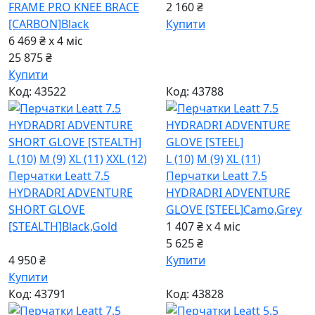
FRAME PRO KNEE BRACE
2 160 ₴
[CARBON]
Black
Купити
6 469 ₴ x 4
міс
25 875 ₴
Купити
Код: 43522
Код: 43788
L (10)
M (9)
XL (11)
XXL (12)
L (10)
M (9)
XL (11)
Перчатки Leatt 7.5
Перчатки Leatt 7.5
HYDRADRI ADVENTURE
HYDRADRI ADVENTURE
SHORT GLOVE
GLOVE [STEEL]
Camo,Grey
[STEALTH]
Black,Gold
1 407 ₴ x 4
міс
5 625 ₴
4 950 ₴
Купити
Купити
Код: 43791
Код: 43828