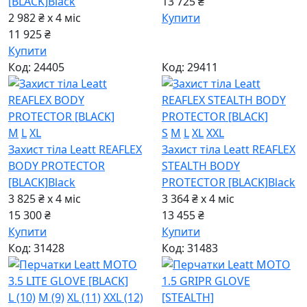
[BLACK]
Black
13 725 ₴
2 982 ₴ x 4
міс
Купити
11 925 ₴
Купити
Код: 24405
Код: 29411
M
L
XL
S
M
L
XL
XXL
Захист тіла Leatt REAFLEX
Захист тіла Leatt REAFLEX
BODY PROTECTOR
STEALTH BODY
[BLACK]
Black
PROTECTOR [BLACK]
Black
3 825 ₴ x 4
міс
3 364 ₴ x 4
міс
15 300 ₴
13 455 ₴
Купити
Купити
Код: 31428
Код: 31483
L (10)
M (9)
XL (11)
XXL (12)