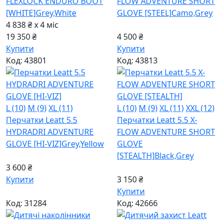
FLEXLOCK ENDURO BOOT
FLOW ADVENTURE SHORT
[WHITE]
Grey,White
GLOVE [STEEL]
Camo,Grey
4 838 ₴ x 4
міс
19 350 ₴
4 500 ₴
Купити
Купити
Код: 43801
Код: 43813
L (10)
M (9)
XL (11)
L (10)
M (9)
XL (11)
XXL (12)
Перчатки Leatt 5.5
Перчатки Leatt 5.5 X-
HYDRADRI ADVENTURE
FLOW ADVENTURE SHORT
GLOVE [HI-VIZ]
Grey,Yellow
GLOVE
[STEALTH]
Black,Grey
3 600 ₴
Купити
3 150 ₴
Купити
Код: 31284
Код: 42666