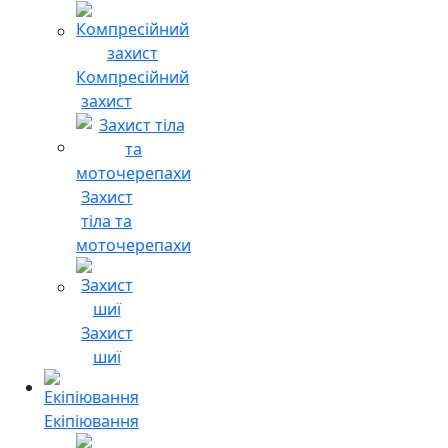
Компресійний
захист
Захист
тіла та
моточерепахи
Захист
шиї
Екіпіювання