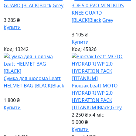
GUARD [BLACK]
Black,Grey
3DF 5.0 EVO MINI KIDS
KNEE GUARD
3 285 ₴
[BLACK]
Black,Grey
Купити
3 105 ₴
Купити
Код: 13242
Код: 45826
Сумка для шолома Leatt
HELMET BAG [BLACK]
Black
Рюкзак Leatt MOTO
HYDRADRI WP 2.0
1 800 ₴
HYDRATION PACK
Купити
[TITANIUM]
Black,Grey
2 250 ₴ x 4
міс
9 000 ₴
Купити