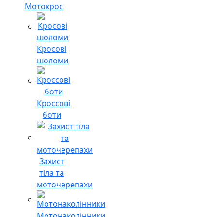
Мотокрос
Кросові
шоломи
Кроссові
боти
Захист
тіла та
моточерепахи
Мотонаколінники