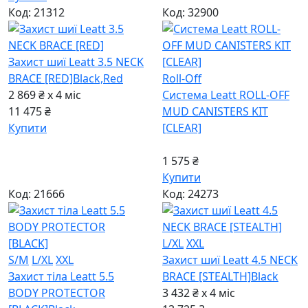
Код: 21312
Код: 32900
Захист шиї Leatt 3.5 NECK
BRACE [RED]
Black,Red
Roll-Off
2 869 ₴ x 4
міс
Система Leatt ROLL-OFF
11 475 ₴
MUD CANISTERS KIT
Купити
[CLEAR]
1 575 ₴
Купити
Код: 21666
Код: 24273
L/XL
XXL
S/M
L/XL
XXL
Захист шиї Leatt 4.5 NECK
Захист тіла Leatt 5.5
BRACE [STEALTH]
Black
BODY PROTECTOR
3 432 ₴ x 4
міс