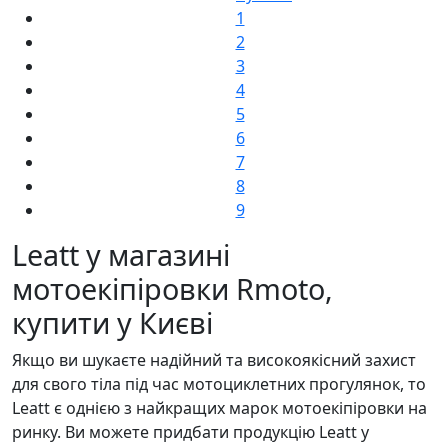
1
2
3
4
5
6
7
8
9
Leatt у магазині
мотоекіпіровки Rmoto,
купити у Києві
Якщо ви шукаєте надійний та високоякісний захист
для свого тіла під час мотоциклетних прогулянок, то
Leatt є однією з найкращих марок мотоекіпіровки на
ринку. Ви можете придбати продукцію Leatt у