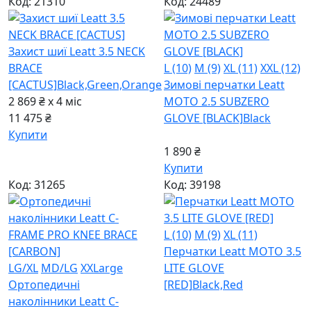
Код: 21310
Код: 24489
Захист шиї Leatt 3.5 NECK
BRACE
L (10)
M (9)
XL (11)
XXL (12)
[CACTUS]
Black,Green,Orange
Зимові перчатки Leatt
2 869 ₴ x 4
міс
MOTO 2.5 SUBZERO
11 475 ₴
GLOVE [BLACK]
Black
Купити
1 890 ₴
Купити
Код: 31265
Код: 39198
L (10)
M (9)
XL (11)
Перчатки Leatt MOTO 3.5
LG/XL
MD/LG
XXLarge
LITE GLOVE
Ортопедичні
[RED]
Black,Red
наколінники Leatt C-