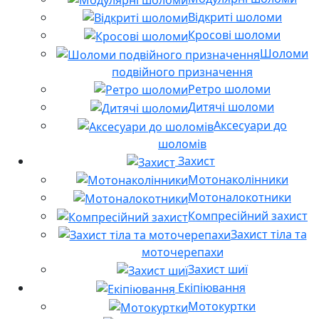
Відкриті шоломи
Кросові шоломи
Шоломи
подвійного призначення
Ретро шоломи
Дитячі шоломи
Аксесуари до
шоломів
Захист
Мотонаколінники
Мотоналокотники
Компресійний захист
Захист тіла та
моточерепахи
Захист шиї
Екіпіювання
Мотокуртки