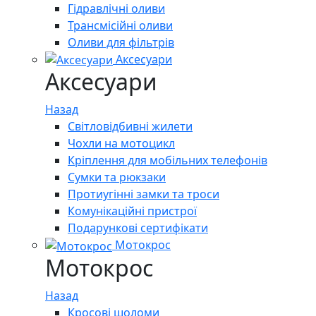
Гідравлічні оливи
Трансмісійні оливи
Оливи для фільтрів
Аксесуари
Аксесуари
Назад
Світловідбивні жилети
Чохли на мотоцикл
Кріплення для мобільних телефонів
Сумки та рюкзаки
Протиугінні замки та троси
Комунікаційні пристрої
Подарункові сертифікати
Мотокрос
Мотокрос
Назад
Кросові шоломи