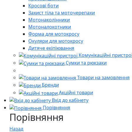
Кросові боти
Захист тіла та моточерепахи
Мотонаколінники
Мотоналокотники
Форма для мотокросу
Окуляри для мотокросу
Дитяче екіпіювання
Комунікаційні пристро
Сумки та рюкзаки
Товари на замовлення
Бренди
Акційні товари
Вхід до кабінету
Порівняння
Порівняння
Назад