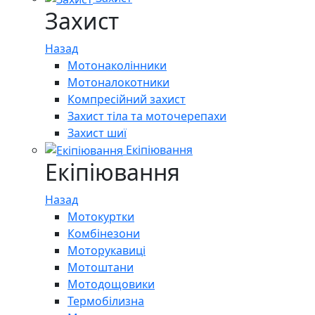
Захист
Назад
Мотонаколінники
Мотоналокотники
Компресійний захист
Захист тіла та моточерепахи
Захист шиї
Екіпіювання
Екіпіювання
Назад
Мотокуртки
Комбінезони
Моторукавиці
Мотоштани
Мотодощовики
Термобілизна