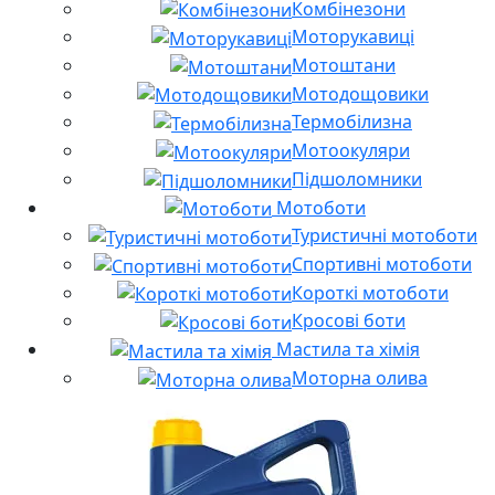
Комбінезони
Моторукавиці
Мотоштани
Мотодощовики
Термобілизна
Мотоокуляри
Підшоломники
Мотоботи
Туристичні мотоботи
Спортивні мотоботи
Короткі мотоботи
Кросові боти
Мастила та хімія
Моторна олива