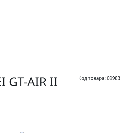
 GT-AIR II
Код товара:
09983