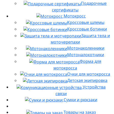
Подарочные
сертификаты
Мотокросс
Кроссовые шлемы
Кроссовые ботинки
Защита тела и
моточерепахи
Мотонаколенники
Мотоналокотники
Форма для
мотокросса
Очки для мотокросса
Детская экипировка
Устройства
связи
Сумки и рюкзаки
Товары на заказ