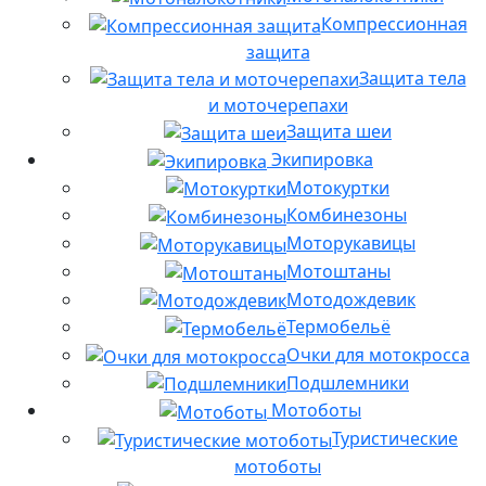
Компрессионная
защита
Защита тела
и моточерепахи
Защита шеи
Экипировка
Мотокуртки
Комбинезоны
Моторукавицы
Мотоштаны
Мотодождевик
Термобельё
Очки для мотокросса
Подшлемники
Мотоботы
Туристические
мотоботы