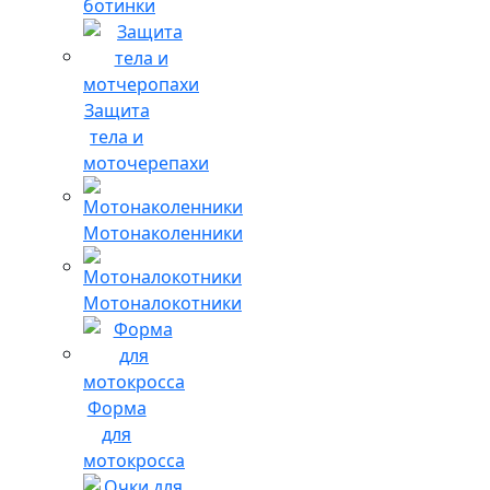
ботинки
Защита
тела и
моточерепахи
Мотонаколенники
Мотоналокотники
Форма
для
мотокросса