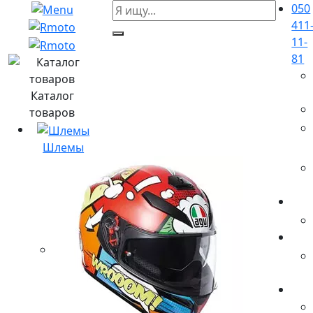
050
411
11-
81
Каталог
товаров
Шлемы