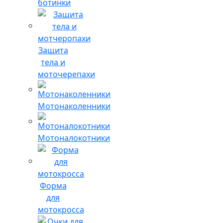
ботинки
Защита
тела и
моточерепахи
Мотонаколенники
Мотоналокотники
Форма
для
мотокросса