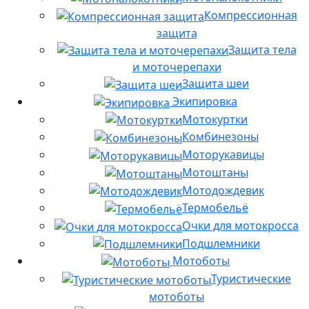
Компрессионная
защита
Защита тела
и моточерепахи
Защита шеи
Экипировка
Мотокуртки
Комбинезоны
Моторукавицы
Мотоштаны
Мотодождевик
Термобельё
Очки для мотокросса
Подшлемники
Мотоботы
Туристические
мотоботы