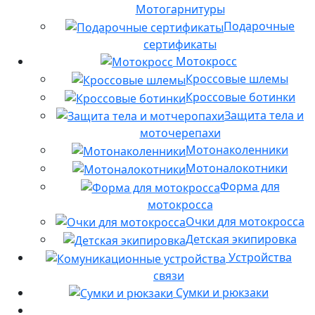
Мотогарнитуры
Подарочные
сертификаты
Мотокросс
Кроссовые шлемы
Кроссовые ботинки
Защита тела и
моточерепахи
Мотонаколенники
Мотоналокотники
Форма для
мотокросса
Очки для мотокросса
Детская экипировка
Устройства
связи
Сумки и рюкзаки