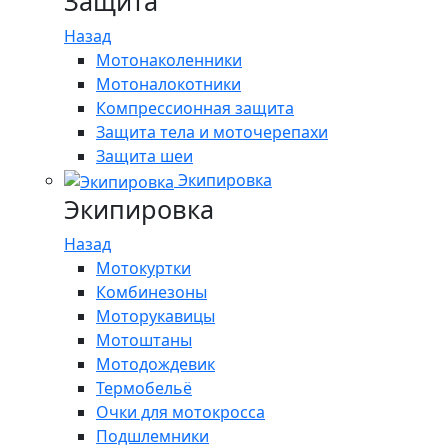
Защита
Назад
Мотонаколенники
Мотоналокотники
Компрессионная защита
Защита тела и моточерепахи
Защита шеи
Экипировка
Экипировка
Назад
Мотокуртки
Комбинезоны
Моторукавицы
Мотоштаны
Мотодождевик
Термобельё
Очки для мотокросса
Подшлемники