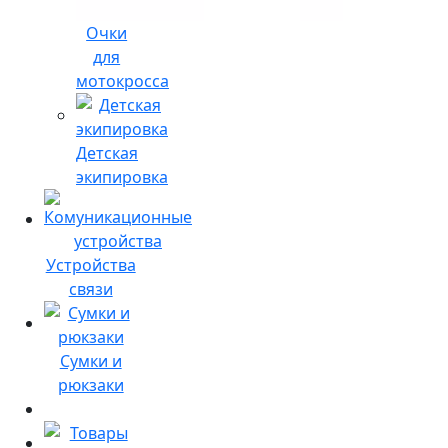
Очки
для
мотокросса
Детская
экипировка
Устройства
связи
Сумки и
рюкзаки