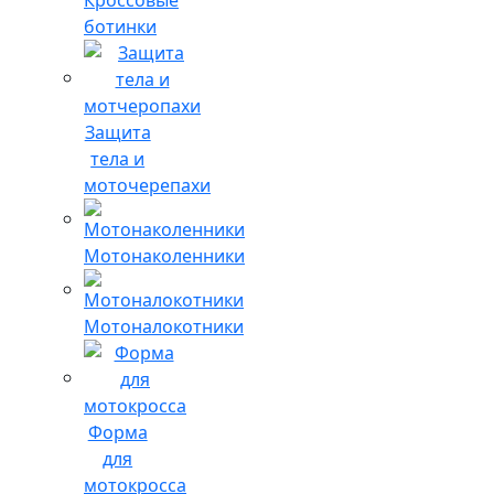
ботинки
Защита
тела и
моточерепахи
Мотонаколенники
Мотоналокотники
Форма
для
мотокросса