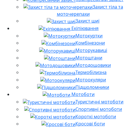
Захист тіла та
моточерепахи
Захист шиї
Екіпіювання
Мотокуртки
Комбінезони
Моторукавиці
Мотоштани
Мотодощовики
Термобілизна
Мотоокуляри
Підшоломники
Мотоботи
Туристичні мотоботи
Спортивні мотоботи
Короткі мотоботи
Кросові боти