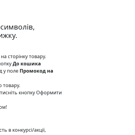
 символів,
ижку.
на сторінку товару.
нопку
До кошика
д у поле
Промокод на
о товару.
атисніть кнопку Оформити
ом!
ь в конкурсі/акції,