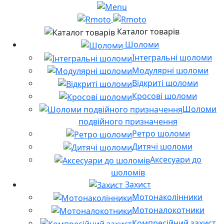
Каталог товарів
Шоломи
Інтегральні шоломи
Модулярні шоломи
Відкриті шоломи
Кросові шоломи
Шоломи
подвійного призначення
Ретро шоломи
Дитячі шоломи
Аксесуари до
шоломів
Захист
Мотонаколінники
Мотоналокотники
Компресійний захист