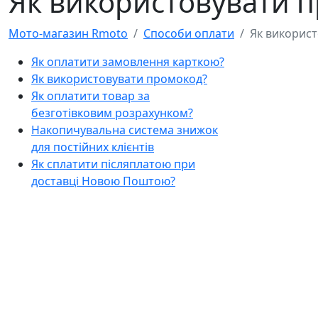
Як використовувати 
Мото-магазин Rmoto
Способи оплати
Як викорис
Як оплатити замовлення карткою?
Як використовувати промокод?
Як оплатити товар за
безготівковим розрахунком?
Накопичувальна система знижок
для постійних клієнтів
Як сплатити післяплатою при
доставці Новою Поштою?