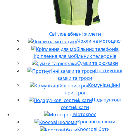
Світловідбивні жилети
Чохли на мотоцикл
Кріплення для мобільних телефонів
Сумки та рюкзаки
Протиугінні
замки та троси
Комунікаційні
пристрої
Подарункові
сертифікати
Мотокрос
Кросові шоломи
Кроссові боти