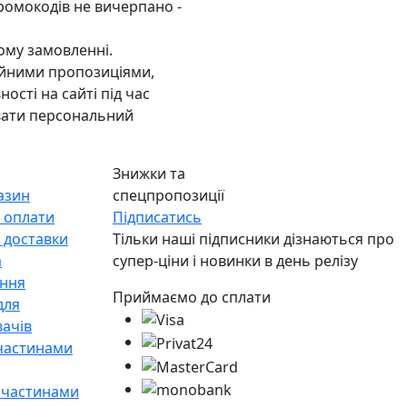
ромокодів не вичерпано -
ому замовленні.
ійними пропозиціями,
сті на сайті під час
увати персональний
Знижки та
азин
спецпропозиції
 оплати
Підписатись
 доставки
Тільки наші підписники дізнаються про
а
супер-ціни і новинки в день релізу
ння
Приймаємо до сплати
для
вачів
частинами
 частинами