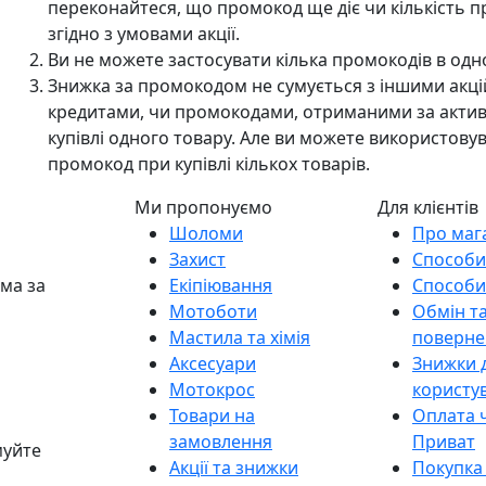
переконайтеся, що промокод ще діє чи кількість п
згідно з умовами акції.
Ви не можете застосувати кілька промокодів в одн
Знижка за промокодом не сумується з іншими акц
кредитами, чи промокодами, отриманими за активно
купівлі одного товару. Але ви можете використов
промокод при купівлі кількох товарів.
Ми пропонуємо
Для клієнтів
Шоломи
Про маг
Захист
Способи
ама за
Екіпіювання
Способи
Мотоботи
Обмін т
Мастила та хімія
поверне
Аксесуари
Знижки 
Мотокрос
користу
Товари на
Оплата 
замовлення
Приват
муйте
Акції та знижки
Покупка