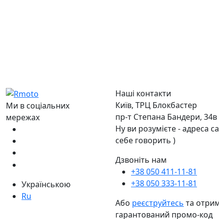
Наші контакти
Київ, ТРЦ Блокбастер
Ми в соціальних
пр-т Степана Бандери, 34в
мережах
Ну ви розумієте - адреса с
себе говорить )
Дзвоніть нам
+38 050 411-11-81
+38 050 333-11-81
Українською
Ru
Або
реєструйтесь
та отри
гарантований промо-код