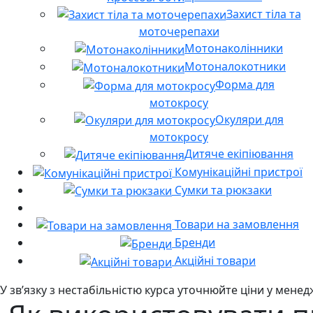
Захист тіла та
моточерепахи
Мотонаколінники
Мотоналокотники
Форма для
мотокросу
Окуляри для
мотокросу
Дитяче екіпіювання
Комунікаційні пристрої
Сумки та рюкзаки
Товари на замовлення
Бренди
Акційні товари
У звʼязку з нестабільністю курса уточнюйте ціни у мене