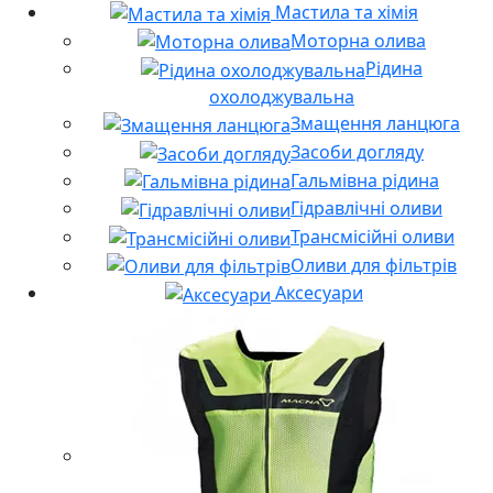
Мастила та хімія
Моторна олива
Рідина
охолоджувальна
Змащення ланцюга
Засоби догляду
Гальмівна рідина
Гідравлічні оливи
Трансмісійні оливи
Оливи для фільтрів
Аксесуари