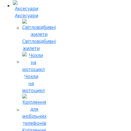
Аксесуари
Світловідбивні
жилети
Чохли
на
мотоцикл
Кріплення