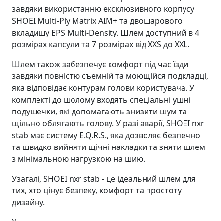
завдяки використанню ексклюзивного корпусу
SHOEI Multi-Ply Matrix AIM+ та двошарового
вкладишу EPS Multi-Density. Шлем доступний в 4
розмірах капсули та 7 розмірах від XXS до XXL.
Шлем також забезпечує комфорт під час їзди
завдяки повністю съемній та моющійся подкладці,
яка відповідає контурам голови користувача. У
комплекті до шолому входять спеціальні ушні
подушечки, які допомагають знизити шум та
щільно облягають голову. У разі аварії, SHOEI nxr
stab має систему E.Q.R.S., яка дозволяє безпечно
та швидко вийняти щічні накладки та зняти шлем
з мінімальною нагрузкою на шию.
Узагалі, SHOEI nxr stab - це ідеальний шлем для
тих, хто цінує безпеку, комфорт та простоту
дизайну.