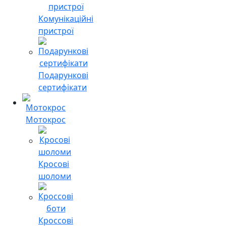
Комунікаційні
пристрої
Подарункові
сертифікати
Мотокрос
Кросові
шоломи
Кроссові