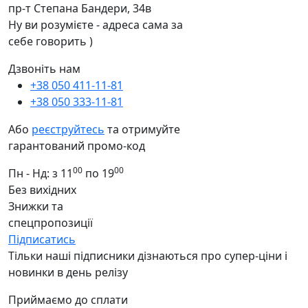
пр-т Степана Бандери, 34в
Ну ви розумієте - адреса сама за
себе говорить )
Дзвоніть нам
+38 050 411-11-81
+38 050 333-11-81
Або
реєструйтесь
та отримуйте
гарантований промо-код
00
00
Пн - Нд: з 11
по 19
Без вихідних
Знижки та
спецпропозиції
Підписатись
Тільки наші підписники дізнаються про супер-ціни і
новинки в день релізу
Приймаємо до сплати