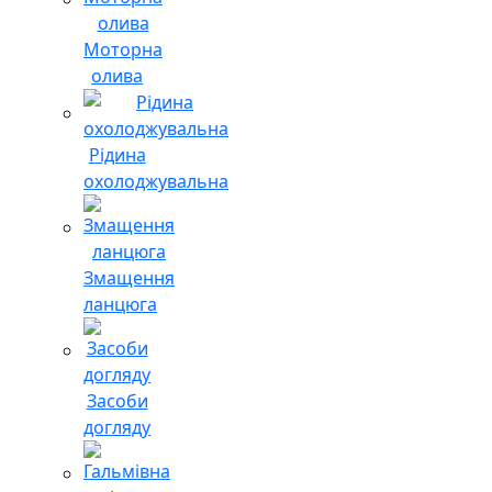
Моторна
олива
Рідина
охолоджувальна
Змащення
ланцюга
Засоби
догляду