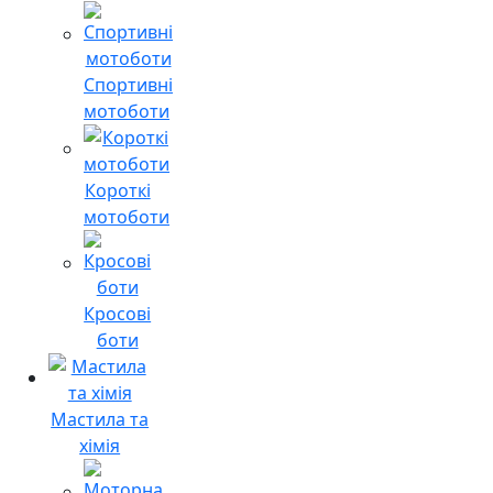
Спортивні
мотоботи
Короткі
мотоботи
Кросові
боти
Мастила та
хімія