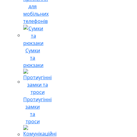
для
мобільних
телефонів
Сумки
та
рюкзаки
Протиугінні
замки
та
троси