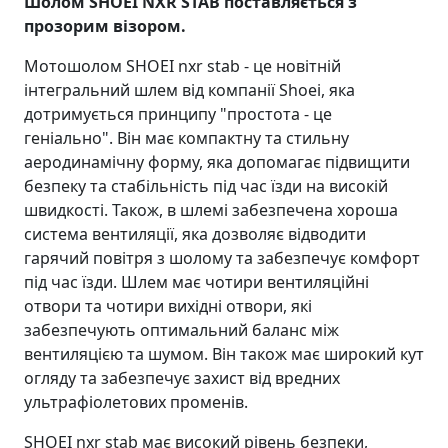
Шолом SHOEI NXR STAB поставляється з
прозорим візором.
Мотошолом SHOEI nxr stab - це новітній
інтегральний шлем від компанії Shoei, яка
дотримується принципу "простота - це
геніально". Він має компактну та стильну
аеродинамічну форму, яка допомагає підвищити
безпеку та стабільність під час їзди на високій
швидкості. Також, в шлемі забезпечена хороша
система вентиляції, яка дозволяє відводити
гарячий повітря з шолому та забезпечує комфорт
під час їзди. Шлем має чотири вентиляційні
отвори та чотири вихідні отвори, які
забезпечують оптимальний баланс між
вентиляцією та шумом. Він також має широкий кут
огляду та забезпечує захист від вредних
ультрафіолетових променів.
SHOEI nxr stab має високий рівень безпеки,