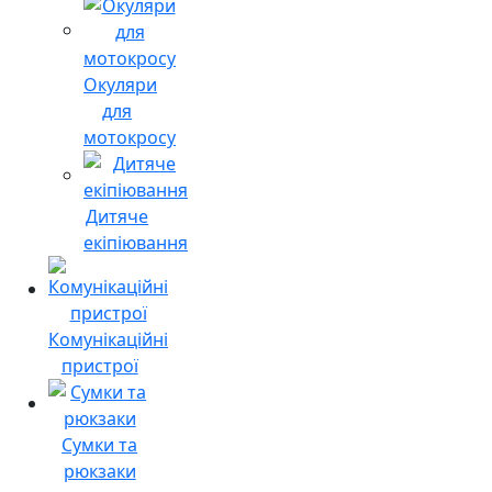
Окуляри
для
мотокросу
Дитяче
екіпіювання
Комунікаційні
пристрої
Сумки та
рюкзаки