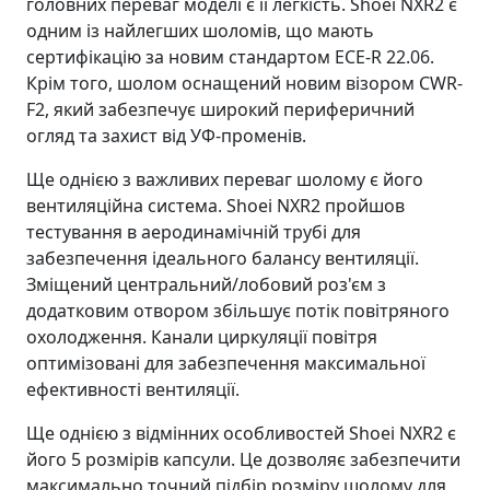
головних переваг моделі є її легкість. Shoei NXR2 є
одним із найлегших шоломів, що мають
сертифікацію за новим стандартом ЕСЕ-R 22.06.
Крім того, шолом оснащений новим візором CWR-
F2, який забезпечує широкий периферичний
огляд та захист від УФ-променів.
Ще однією з важливих переваг шолому є його
вентиляційна система. Shoei NXR2 пройшов
тестування в аеродинамічній трубі для
забезпечення ідеального балансу вентиляції.
Зміщений центральний/лобовий роз'єм з
додатковим отвором збільшує потік повітряного
охолодження. Канали циркуляції повітря
оптимізовані для забезпечення максимальної
ефективності вентиляції.
Ще однією з відмінних особливостей Shoei NXR2 є
його 5 розмірів капсули. Це дозволяє забезпечити
максимально точний підбір розміру шолому для