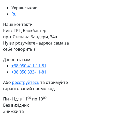
Українською
Ru
Наші контакти
Київ, ТРЦ Блокбастер
пр-т Степана Бандери, 34в
Ну ви розумієте - адреса сама за
себе говорить )
Дзвоніть нам
+38 050 411-11-81
+38 050 333-11-81
Або
реєструйтесь
та отримуйте
гарантований промо-код
00
00
Пн - Нд: з 11
по 19
Без вихідних
Знижки та