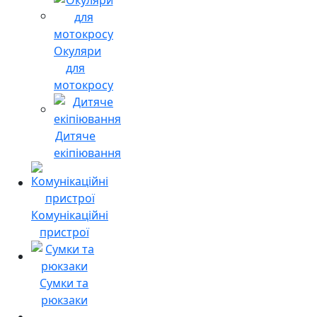
Окуляри
для
мотокросу
Дитяче
екіпіювання
Комунікаційні
пристрої
Сумки та
рюкзаки