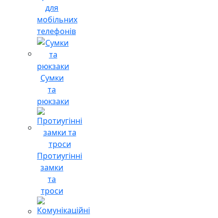
для
мобільних
телефонів
Сумки
та
рюкзаки
Протиугінні
замки
та
троси