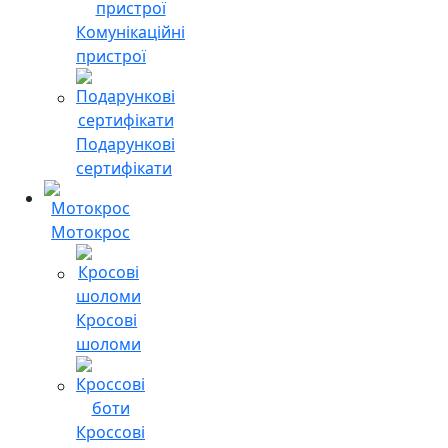
Комунікаційні
пристрої
Подарункові
сертифікати
Мотокрос
Кросові
шоломи
Кроссові