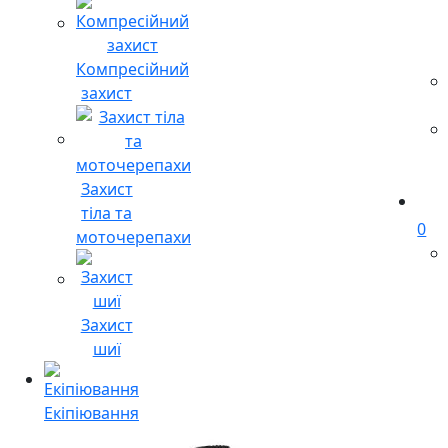
Компресійний
захист
Захист
тіла та
0
моточерепахи
Захист
шиї
Екіпіювання