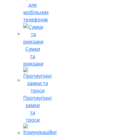
для
мобільних
телефонів
Сумки
та
рюкзаки
Протиугінні
замки
та
троси