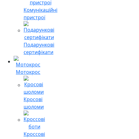
Комунікаційні
пристрої
Подарункові
сертифікати
Мотокрос
Кросові
шоломи
Кроссові