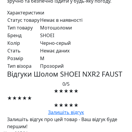
зручно та безпечно їздити у будь-яку погоду.
Характеристики
Статус товару
Немає в наявності
Тип товару
Мотошоломи
Бренд
SHOEI
Колір
Черно-серый
Стать
Немає даних
Розмір
M
Тип візора
Прозорий
Відгуки Шолом SHOEI NXR2 FAUST
0/5
★★★★★
★★★★★
★★★★★
Залишіть відгук
Залишіть відгук про цей товар - Ваш відгук буде
першим!