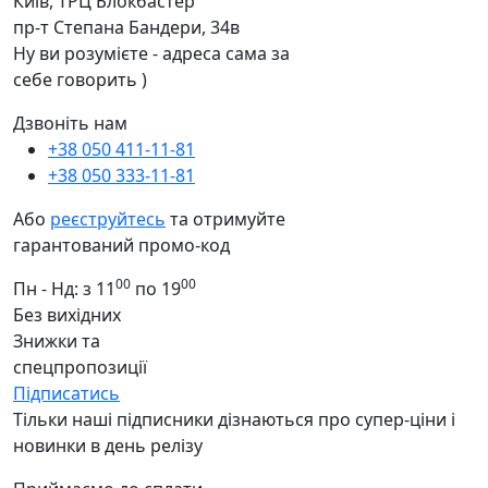
Київ, ТРЦ Блокбастер
пр-т Степана Бандери, 34в
Ну ви розумієте - адреса сама за
себе говорить )
Дзвоніть нам
+38 050 411-11-81
+38 050 333-11-81
Або
реєструйтесь
та отримуйте
гарантований промо-код
00
00
Пн - Нд: з 11
по 19
Без вихідних
Знижки та
спецпропозиції
Підписатись
Тільки наші підписники дізнаються про супер-ціни і
новинки в день релізу