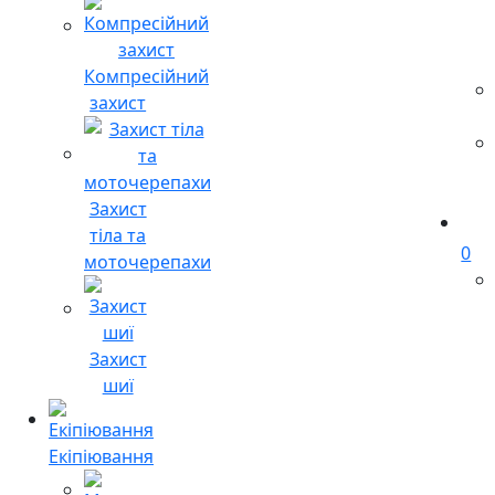
Компресійний
захист
Захист
тіла та
0
моточерепахи
Захист
шиї
Екіпіювання