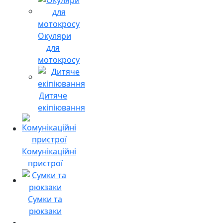
Окуляри
для
мотокросу
Дитяче
екіпіювання
Комунікаційні
пристрої
Сумки та
рюкзаки