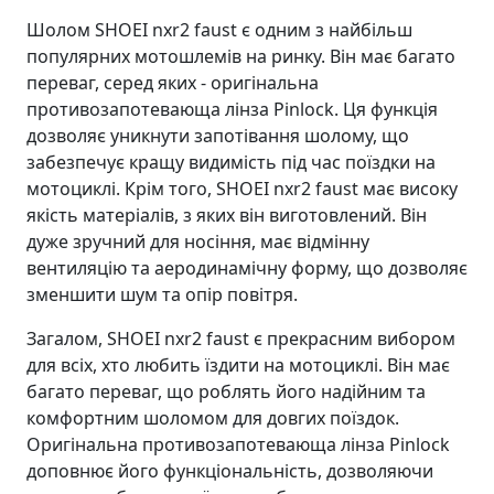
Шолом SHOEI nxr2 faust є одним з найбільш
популярних мотошлемів на ринку. Він має багато
переваг, серед яких - оригінальна
противозапотевающа лінза Pinlock. Ця функція
дозволяє уникнути запотівання шолому, що
забезпечує кращу видимість під час поїздки на
мотоциклі. Крім того, SHOEI nxr2 faust має високу
якість матеріалів, з яких він виготовлений. Він
дуже зручний для носіння, має відмінну
вентиляцію та аеродинамічну форму, що дозволяє
зменшити шум та опір повітря.
Загалом, SHOEI nxr2 faust є прекрасним вибором
для всіх, хто любить їздити на мотоциклі. Він має
багато переваг, що роблять його надійним та
комфортним шоломом для довгих поїздок.
Оригінальна противозапотевающа лінза Pinlock
доповнює його функціональність, дозволяючи