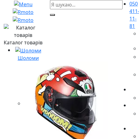
050
411
11-
81
Каталог товарів
Шоломи