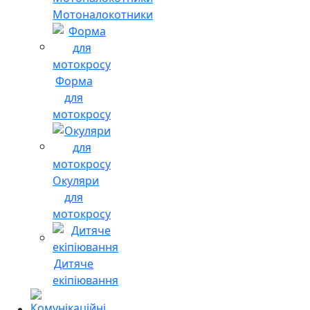
Мотоналокотники
Форма
для
мотокросу
Окуляри
для
мотокросу
Дитяче
екіпіювання