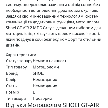
систему, що дозволяє захистити очі від сонця без
необхідності встановлення додаткових окулярів.
Завдяки своїм інноваційним технологіям, системі
комунікації та додатковим функціям, мотошолом
Shoei GT-AIR 2 MT.D.Grey є ідеальним вибором для
мотоциклістів, які шукають шолом високої якості,
який поєднує в собі безпеку, комфорт та стильний
дизайн.
Характеристики
Статус товару
Немає в наявності
Тип товару
Мотошоломи
Бренд
SHOEI
Колір
Немає даних
Стать
Немає даних
Розмір
L
Тип візора
Прозорий
Відгуки Мотошолом SHOEI GT-AIR