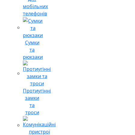
мобільних
телефонів
Сумки
та
рюкзаки
Протиугінні
замки
та
троси