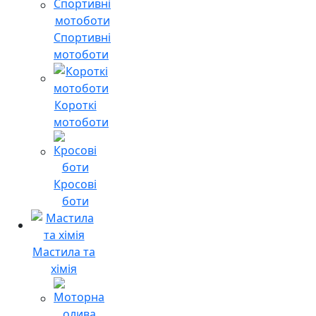
Спортивні
мотоботи
Короткі
мотоботи
Кросові
боти
Мастила та
хімія