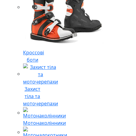
Кроссові
боти
Захист
тіла та
моточерепахи
Мотонаколінники