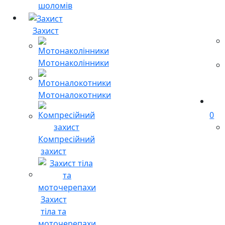
шоломів
Захист
Мотонаколінники
Мотоналокотники
0
Компресійний
захист
Захист
тіла та
моточерепахи