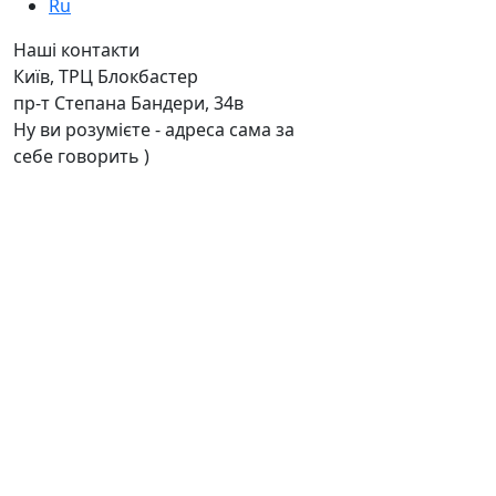
Ru
Наші контакти
Київ, ТРЦ Блокбастер
пр-т Степана Бандери, 34в
Ну ви розумієте - адреса сама за
себе говорить )
Дзвоніть нам
+38 050 411-11-81
+38 050 333-11-81
Або
реєструйтесь
та отримуйте
гарантований промо-код
00
00
Пн - Нд: з 11
по 19
Без вихідних
Знижки та
спецпропозиції
Підписатись