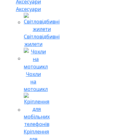
Аксесуари
Світловідбивні
жилети
Чохли
на
мотоцикл
Кріплення
для