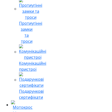
Протиугінні
замки
та
троси
Комунікаційні
пристрої
Подарункові
сертифікати