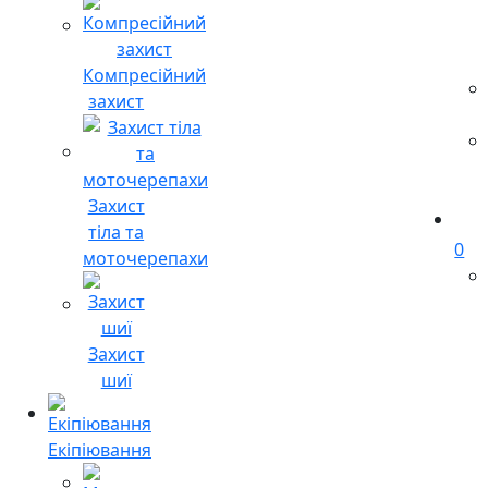
Компресійний
захист
Захист
тіла та
0
моточерепахи
Захист
шиї
Екіпіювання