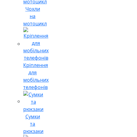
Чохли
на
мотоцикл
Кріплення
для
мобільних
телефонів
Сумки
та
рюкзаки