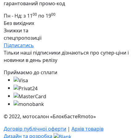
гарантований промо-код
00
00
Пн - Нд: з 11
по 19
Без вихідних
Знижки та
спецпропозиції
Підписатись
Тільки наші підписники дізнаються про супер-ціни і
новинки в день релізу
Приймаємо до сплати
© 2022, мотосалон «БлокбастеRmoto»
Договір публічної оферти
|
Архів товарів
Дизайн та розробка