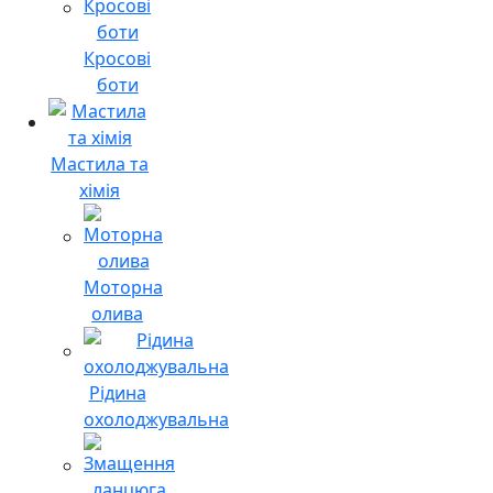
Кросові
боти
Мастила та
хімія
Моторна
олива
Рідина
охолоджувальна