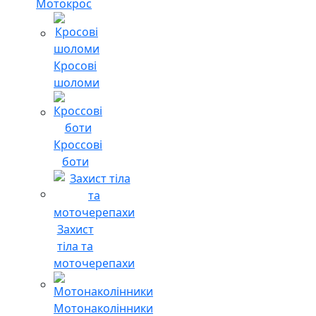
Мотокрос
Кросові
шоломи
Кроссові
боти
Захист
тіла та
моточерепахи
Мотонаколінники