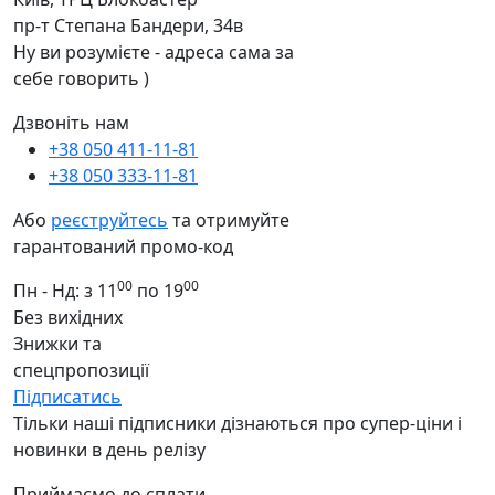
пр-т Степана Бандери, 34в
Ну ви розумієте - адреса сама за
себе говорить )
Дзвоніть нам
+38 050 411-11-81
+38 050 333-11-81
Або
реєструйтесь
та отримуйте
гарантований промо-код
00
00
Пн - Нд: з 11
по 19
Без вихідних
Знижки та
спецпропозиції
Підписатись
Тільки наші підписники дізнаються про супер-ціни і
новинки в день релізу
Приймаємо до сплати