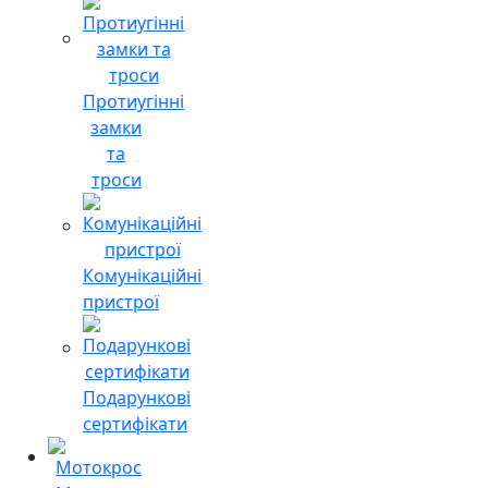
Протиугінні
замки
та
троси
Комунікаційні
пристрої
Подарункові
сертифікати