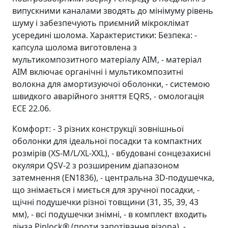
випускними каналами зводять до мінімуму рівень
шуму і забезпечують приємний мікроклімат
усередині шолома. Характеристики: Безпека: -
капсула шолома виготовлена з
мультикомпозитного матеріалу AIM, - матеріал
AIM включає органічні і мультикомпозитні
волокна для амортизуючої оболонки, - системою
швидкого аварійного зняття EQRS, - омологація
ECE 22.06.
Комфорт: - 3 різних конструкції зовнішньої
оболонки для ідеальної посадки та компактних
розмірів (XS-M/L/XL-XXL), - вбудовані сонцезахисні
окуляри QSV-2 з розширеним діапазоном
затемнення (EN1836), - центральна 3D-подушечка,
що знімається і миється для зручної посадки, -
щічні подушечки різної товщини (31, 35, 39, 43
мм), - всі подушечки знімні, - в комплект входить
лінза Pinlock® (проти запотівання візора), -