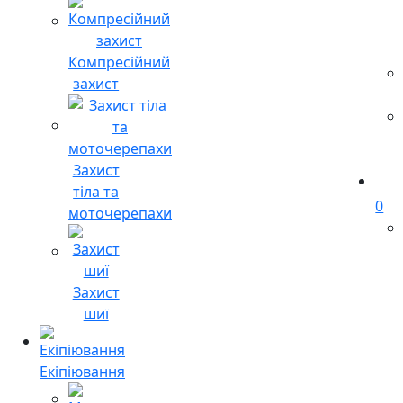
Компресійний
захист
Захист
тіла та
0
моточерепахи
Захист
шиї
Екіпіювання