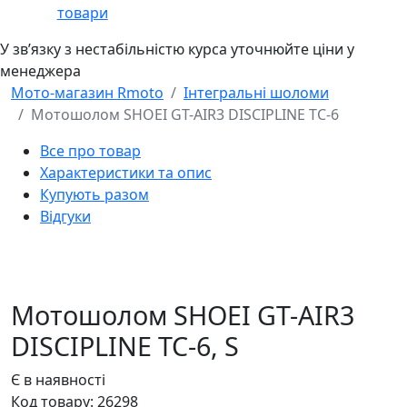
товари
У звʼязку з нестабільністю курса уточнюйте ціни у
менеджера
Мото-магазин Rmoto
Інтегральні шоломи
Мотошолом SHOEI GT-AIR3 DISCIPLINE TC-6
Все про товар
Характеристики та опис
Купують разом
Відгуки
Мотошолом SHOEI GT-AIR3
DISCIPLINE TC-6,
S
Є в наявності
Код товару:
26298