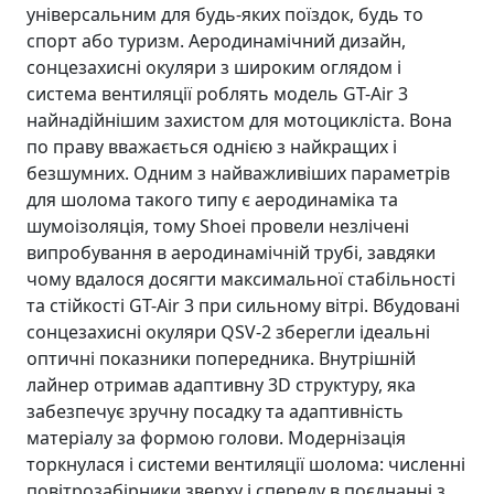
універсальним для будь-яких поїздок, будь то
спорт або туризм. Аеродинамічний дизайн,
сонцезахисні окуляри з широким оглядом і
система вентиляції роблять модель GT-Air 3
найнадійнішим захистом для мотоцикліста. Вона
по праву вважається однією з найкращих і
безшумних. Одним з найважливіших параметрів
для шолома такого типу є аеродинаміка та
шумоізоляція, тому Shoei провели незлічені
випробування в аеродинамічній трубі, завдяки
чому вдалося досягти максимальної стабільності
та стійкості GT-Air 3 при сильному вітрі. Вбудовані
сонцезахисні окуляри QSV-2 зберегли ідеальні
оптичні показники попередника. Внутрішній
лайнер отримав адаптивну 3D структуру, яка
забезпечує зручну посадку та адаптивність
матеріалу за формою голови. Модернізація
торкнулася і системи вентиляції шолома: численні
повітрозабірники зверху і спереду в поєднанні з