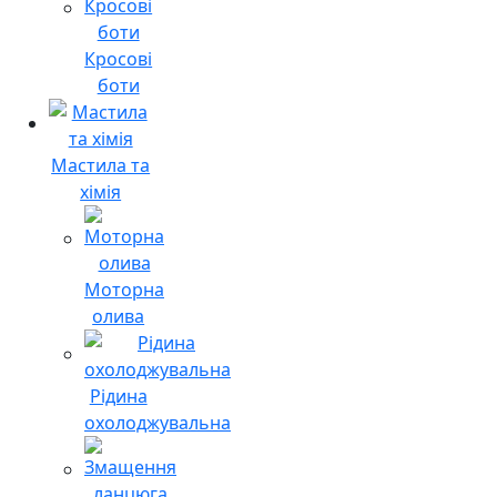
Кросові
боти
Мастила та
хімія
Моторна
олива
Рідина
охолоджувальна