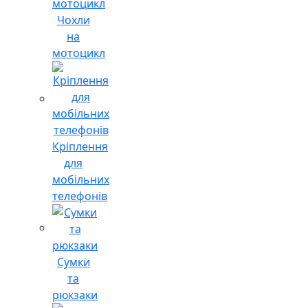
Чохли
на
мотоцикл
Кріплення
для
мобільних
телефонів
Сумки
та
рюкзаки