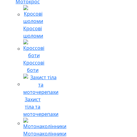
Мотокрос
Кросові
шоломи
Кроссові
боти
Захист
тіла та
моточерепахи
Мотонаколінники