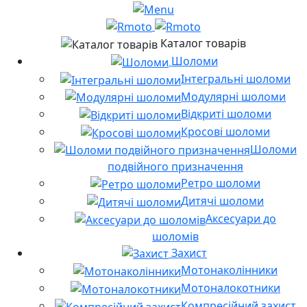
Каталог товарів
Шоломи
Інтегральні шоломи
Модулярні шоломи
Відкриті шоломи
Кросові шоломи
Шоломи
подвійного призначення
Ретро шоломи
Дитячі шоломи
Аксесуари до
шоломів
Захист
Мотонаколінники
Мотоналокотники
Компресійний захист