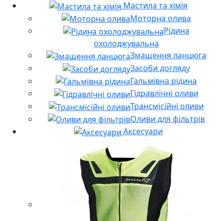
Мастила та хімія
Моторна олива
Рідина
охолоджувальна
Змащення ланцюга
Засоби догляду
Гальмівна рідина
Гідравлічні оливи
Трансмісійні оливи
Оливи для фільтрів
Аксесуари