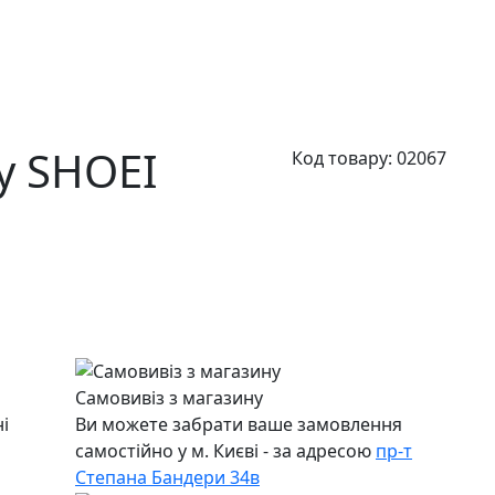
у SHOEI
Код товару:
02067
Самовивіз з магазину
і
Ви можете забрати ваше замовлення
самостійно у м. Києві - за адресою
пр-т
Степана Бандери 34в