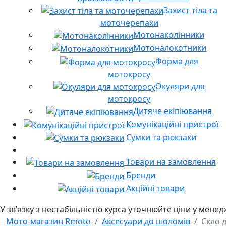
Захист тіла та
моточерепахи
Мотонаколінники
Мотоналокотники
Форма для
мотокросу
Окуляри для
мотокросу
Дитяче екіпіювання
Комунікаційні пристрої
Сумки та рюкзаки
Товари на замовлення
Бренди
Акційні товари
У звʼязку з нестабільністю курса уточнюйте ціни у мене
Мото-магазин Rmoto
Аксесуари до шоломів
Скло 