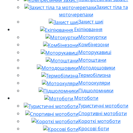
Захист тіла та
моточерепахи
Захист шиї
Екіпіювання
Мотокуртки
Комбінезони
Моторукавиці
Мотоштани
Мотодощовики
Термобілизна
Мотоокуляри
Підшоломники
Мотоботи
Туристичні мотоботи
Спортивні мотоботи
Короткі мотоботи
Кросові боти