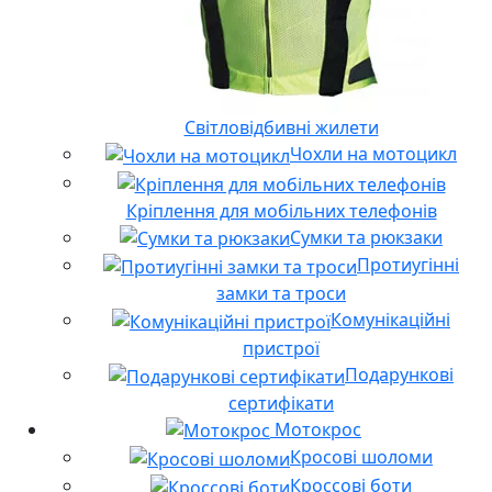
Світловідбивні жилети
Чохли на мотоцикл
Кріплення для мобільних телефонів
Сумки та рюкзаки
Протиугінні
замки та троси
Комунікаційні
пристрої
Подарункові
сертифікати
Мотокрос
Кросові шоломи
Кроссові боти