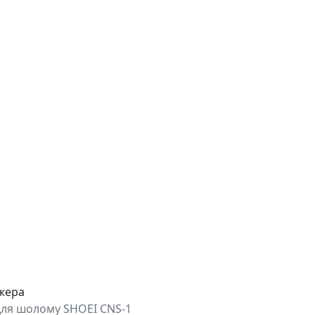
джера
для шолому SHOEI CNS-1