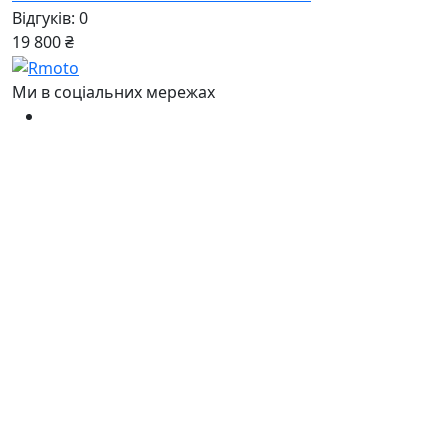
Відгуків: 0
19 800 ₴
Ми в соціальних мережах
Українською
Ru
Наші контакти
Київ, ТРЦ Блокбастер
пр-т Степана Бандери, 34в
Ну ви розумієте - адреса сама за
себе говорить )
Дзвоніть нам