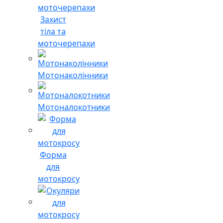
Захист
тіла та
моточерепахи
Мотонаколінники
Мотоналокотники
Форма
для
мотокросу