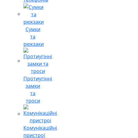
Сумки
та
рюкзаки
Протиугінні
замки
та
троси
Комунікаційні
пристрої