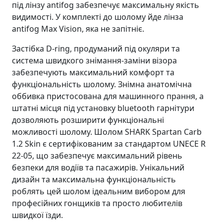
під лінзу antifog забезпечує максимальну якість
видимості. У комплекті до шолому йде лінза
antifog Max Vision, яка не запітніє.
Застібка D-ring, продуманий під окуляри та
система швидкого знімання-заміни візора
забезпечують максимальний комфорт та
функціональність шолому. Знімна анатомічна
оббивка пристосована для машинного прання, а
штатні місця під установку bluetooth гарнітури
дозволяють розширити функціональні
можливості шолому. Шолом SHARK Spartan Carb
1.2 Skin є сертифікованим за стандартом UNECE R
22-05, що забезпечує максимальний рівень
безпеки для водіїв та пасажирів. Унікальний
дизайн та максимальна функціональність
роблять цей шолом ідеальним вибором для
професійних гонщиків та просто любителів
швидкої їзди.