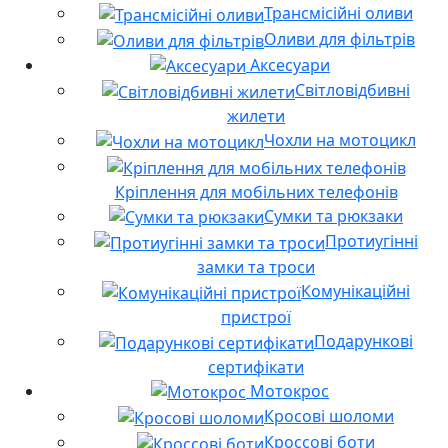
Трансмісійні оливи
Оливи для фільтрів
Аксесуари
Світловідбивні
жилети
Чохли на мотоцикл
Кріплення для мобільних телефонів
Сумки та рюкзаки
Протиугінні
замки та троси
Комунікаційні
пристрої
Подарункові
сертифікати
Мотокрос
Кросові шоломи
Кроссові боти