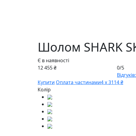
Шолом SHARK S
Є в наявності
12 455 ₴
0/5
Відгуків:
Купити
Оплата частинами
4 х 3114 ₴
Колір