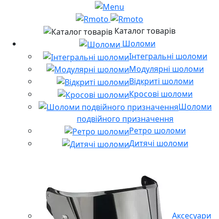
Каталог товарів
Шоломи
Інтегральні шоломи
Модулярні шоломи
Відкриті шоломи
Кросові шоломи
Шоломи
подвійного призначення
Ретро шоломи
Дитячі шоломи
Аксесуари