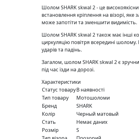
Шолом SHARK skwal 2 - це високоякісни
встановлення кріплення на візорі, яке 
може запотіти та зменшити видимість.
Шолом SHARK skwal 2 також має інші ко
циркуляцію повітря всередині шолому. 
ударів та падінь.
Загалом, шолом SHARK skwal 2 є зручн
під час їзди на дорозі.
Характеристики
Статус товару
В наявності
Тип товару
Мотошоломи
Бренд
SHARK
Колір
Черный матовый
Стать
Немає даних
Розмір
S
Тип візора
Прозорий