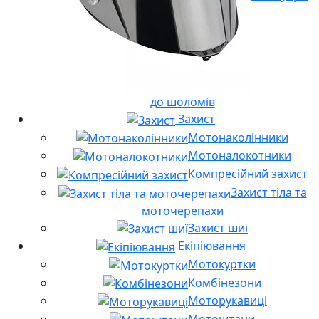
до шоломів
Захист
Мотонаколінники
Мотоналокотники
Компресійний захист
Захист тіла та
моточерепахи
Захист шиї
Екіпіювання
Мотокуртки
Комбінезони
Моторукавиці