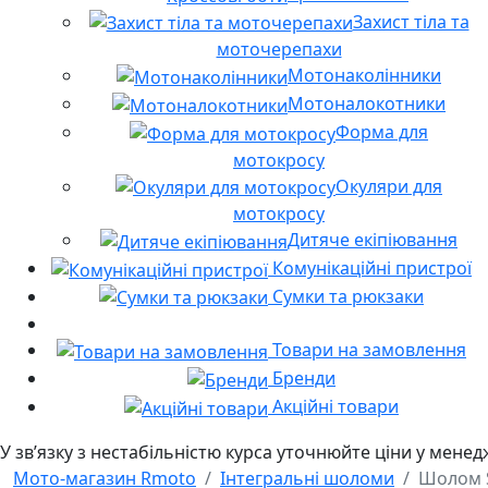
Захист тіла та
моточерепахи
Мотонаколінники
Мотоналокотники
Форма для
мотокросу
Окуляри для
мотокросу
Дитяче екіпіювання
Комунікаційні пристрої
Сумки та рюкзаки
Товари на замовлення
Бренди
Акційні товари
У звʼязку з нестабільністю курса уточнюйте ціни у мене
Мото-магазин Rmoto
Інтегральні шоломи
Шолом 