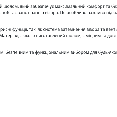
й шолом, який забезпечує максимальний комфорт та безп
запобігає запотіванню візора. Це особливо важливо під ч
рисні функції, такі як система затемнення візора та ве
Матеріал, з якого виготовлений шолом, є міцним та дов
им, безпечним та функціональним вибором для будь-яког