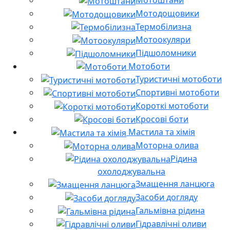
Мотоштани
Мотодощовики
Термобілизна
Мотоокуляри
Підшоломники
Мотоботи
Туристичні мотоботи
Спортивні мотоботи
Короткі мотоботи
Кросові боти
Мастила та хімія
Моторна олива
Рідина
охолоджувальна
Змащення ланцюга
Засоби догляду
Гальмівна рідина
Гідравлічні оливи