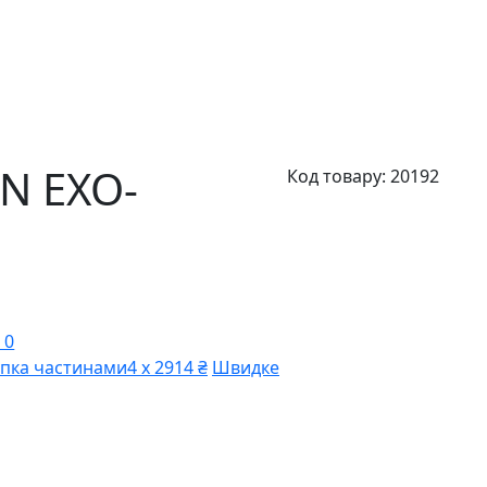
N EXO-
Код товару:
20192
 0
пка частинами
4 х 2914 ₴
Швидке