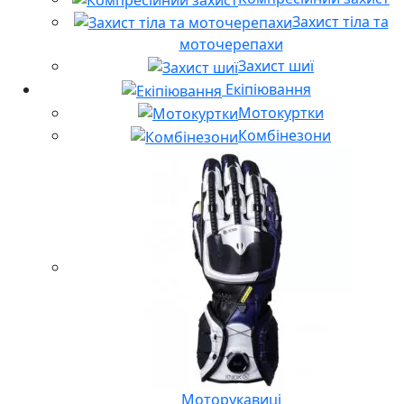
Захист тіла та
моточерепахи
Захист шиї
Екіпіювання
Мотокуртки
Комбінезони
Моторукавиці