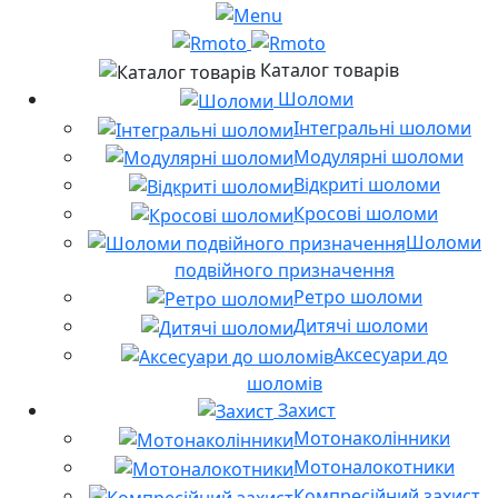
Каталог товарів
Шоломи
Інтегральні шоломи
Модулярні шоломи
Відкриті шоломи
Кросові шоломи
Шоломи
подвійного призначення
Ретро шоломи
Дитячі шоломи
Аксесуари до
шоломів
Захист
Мотонаколінники
Мотоналокотники
Компресійний захист