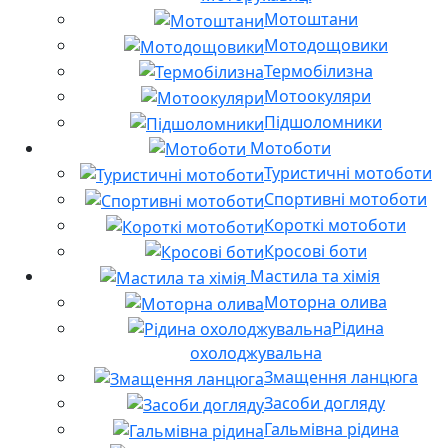
Мотоштани
Мотодощовики
Термобілизна
Мотоокуляри
Підшоломники
Мотоботи
Туристичні мотоботи
Спортивні мотоботи
Короткі мотоботи
Кросові боти
Мастила та хімія
Моторна олива
Рідина
охолоджувальна
Змащення ланцюга
Засоби догляду
Гальмівна рідина