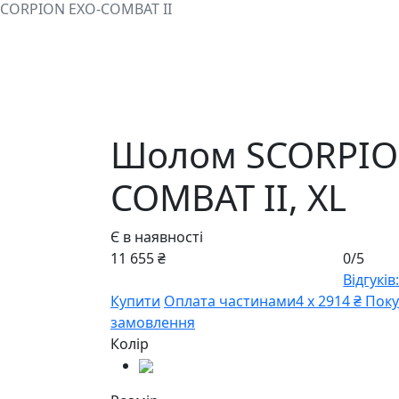
CORPION EXO-COMBAT II
Шолом SCORPIO
COMBAT II,
XL
Є в наявності
11 655 ₴
0/5
Відгуків:
Купити
Оплата частинами
4 х 2914 ₴
Поку
замовлення
Колір