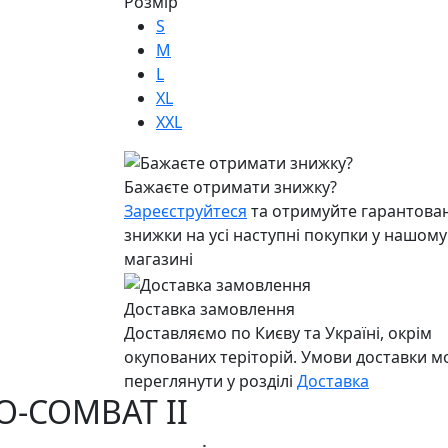
Розмір
S
M
L
XL
XXL
Бажаєте отримати знижку?
Зареєструйтеся
та отримуйте гарантован
знижки на усі наступні покупки у нашому
магазині
Доставка замовлення
Доставляємо по Києву та Україні, окрім
окупованих теріторій. Умови доставки 
переглянути у розділі
Доставка
O-COMBAT II