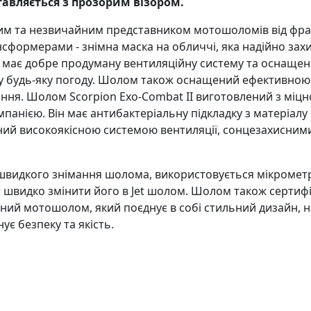
авляється з прозорим візором.
вим та незвичайним представником мотошоломів від фран
формерами - знімна маска на обличчі, яка надійно захищ
t II має добре продуману вентиляційну систему та осна
к у будь-яку погоду. Шолом також оснащений ефективн
ання. Шолом Scorpion Exo-Combat II виготовлений з міц
анією. Він має антибактеріальну підкладку з матеріалу K
ий високоякісною системою вентиляції, сонцезахисними
швидкого знімання шолома, використовується мікрометрич
 швидко змінити його в Jet шолом. Шолом також сертифіко
ий мотошолом, який поєднує в собі стильний дизайн, на
ує безпеку та якість.