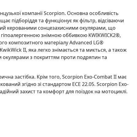
цузької компанії Scorpion. Основна особливість
ає підборіддя та функціонує як фільтр, відсіваючи
щений керованими сонцезахисними окулярами, що
ою гіпоалергенною знімною оббивкою KWIKWICK2®,
ного композитного матеріалу Advanced LG®
wikWick II, яка легко знімається та миється, а також
 окулярами з покриттям проти подряпин та
на застібка. Крім того, Scorpion Exo-Combat II має
ваний згідно зі стандартом ECE 22.05. Scorpion Exo-
дійний захист та комфорт для поїздок на мотоциклі.