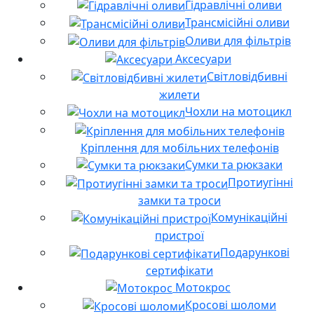
Гідравлічні оливи
Трансмісійні оливи
Оливи для фільтрів
Аксесуари
Світловідбивні
жилети
Чохли на мотоцикл
Кріплення для мобільних телефонів
Сумки та рюкзаки
Протиугінні
замки та троси
Комунікаційні
пристрої
Подарункові
сертифікати
Мотокрос
Кросові шоломи