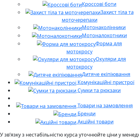
Кроссові боти
Захист тіла та
моточерепахи
Мотонаколінники
Мотоналокотники
Форма для
мотокросу
Окуляри для
мотокросу
Дитяче екіпіювання
Комунікаційні пристрої
Сумки та рюкзаки
Товари на замовлення
Бренди
Акційні товари
У звʼязку з нестабільністю курса уточнюйте ціни у мене