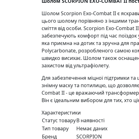
Шолом SCORPION EXO-COMBAT II пост
Шолом Scorpion Exo-Combat II є яскра
цього шолому порівняно з іншими транс
сміття від особи. Scorpion Exo-Comba
забезпечують комфорт під час поїздо
яка приємна на дотик та зручна для пр
Polycarbonate, розробленого самою комп
швидко висихає. Шолом також оснащен
захистом від ультрафіолету.
Для забезпечення міцної підтримки та 
знімну маску та потилицю, що дозволяє
Combat II - це вражаючий трансформерн
Він є ідеальним вибором для тих, хто цін
Характеристики
Статус товару
В наявності
Тип товару
Немає даних
Бренд
SCORPION