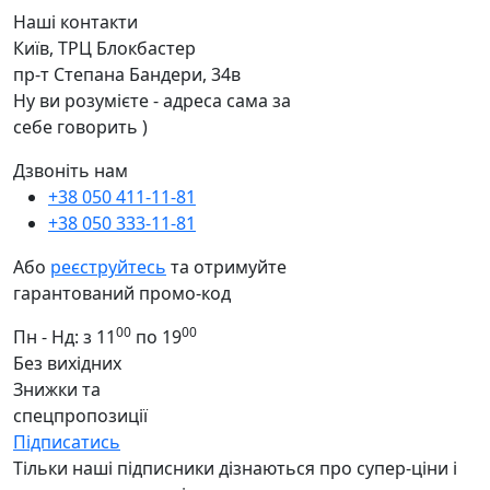
Наші контакти
Київ, ТРЦ Блокбастер
пр-т Степана Бандери, 34в
Ну ви розумієте - адреса сама за
себе говорить )
Дзвоніть нам
+38 050 411-11-81
+38 050 333-11-81
Або
реєструйтесь
та отримуйте
гарантований промо-код
00
00
Пн - Нд: з 11
по 19
Без вихідних
Знижки та
спецпропозиції
Підписатись
Тільки наші підписники дізнаються про супер-ціни і