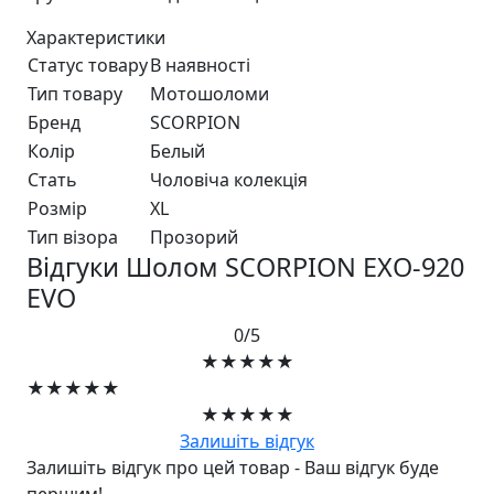
Характеристики
Статус товару
В наявності
Тип товару
Мотошоломи
Бренд
SCORPION
Колір
Белый
Стать
Чоловіча колекція
Розмір
XL
Тип візора
Прозорий
Відгуки Шолом SCORPION EXO-920
EVO
0/5
★★★★★
★★★★★
★★★★★
Залишіть відгук
Залишіть відгук про цей товар - Ваш відгук буде
першим!