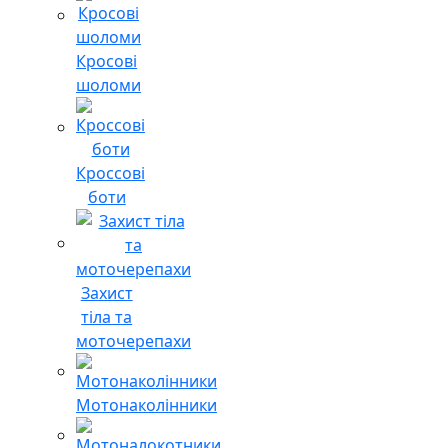
Кросові
шоломи
Кроссові
боти
Захист
тіла та
моточерепахи
Мотонаколінники