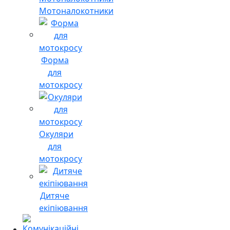
Мотоналокотники
Форма
для
мотокросу
Окуляри
для
мотокросу
Дитяче
екіпіювання