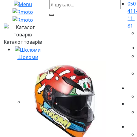
050
411
11-
81
Каталог товарів
Шоломи