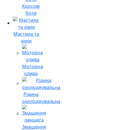
Кросові
боти
Мастила та
хімія
Моторна
олива
Рідина
охолоджувальна
Змащення