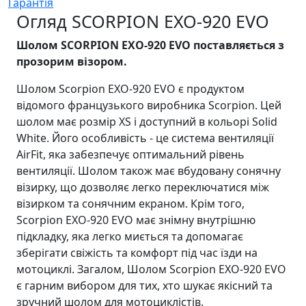
Гарантія
Огляд SCORPION EXO-920 EVO
Шолом SCORPION EXO-920 EVO поставляється з
прозорим візором.
Шолом Scorpion EXO-920 EVO є продуктом
відомого французького виробника Scorpion. Цей
шолом має розмір XS і доступний в кольорі Solid
White. Його особливість - це система вентиляції
AirFit, яка забезпечує оптимальний рівень
вентиляції. Шолом також має вбудовану сонячну
візирку, що дозволяє легко переключатися між
візирком та сонячним екраном. Крім того,
Scorpion EXO-920 EVO має знімну внутрішню
підкладку, яка легко миється та допомагає
зберігати свіжість та комфорт під час їзди на
мотоциклі. Загалом, Шолом Scorpion EXO-920 EVO
є гарним вибором для тих, хто шукає якісний та
зручний шолом для мотоциклістів.