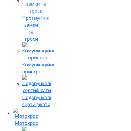
Протиугінні
замки
та
троси
Комунікаційні
пристрої
Подарункові
сертифікати
Мотокрос