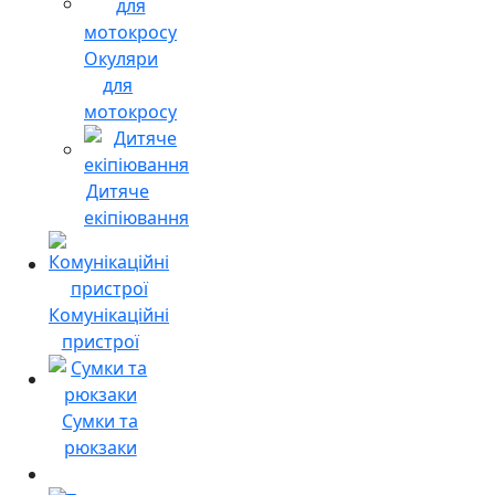
Окуляри
для
мотокросу
Дитяче
екіпіювання
Комунікаційні
пристрої
Сумки та
рюкзаки