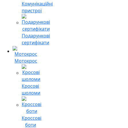
Комунікаційні
пристрої
Подарункові
сертифікати
Мотокрос
Кросові
шоломи
Кроссові
боти