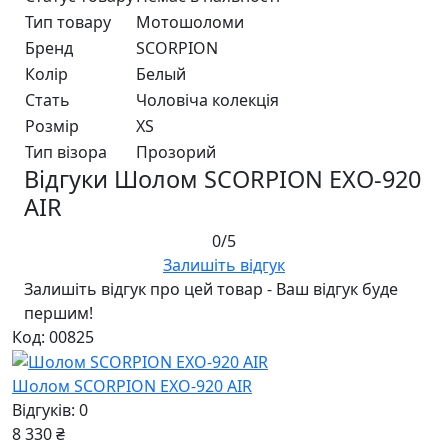
Тип товару
Мотошоломи
Бренд
SCORPION
Колір
Белый
Стать
Чоловіча колекція
Розмір
XS
Тип візора
Прозорий
Відгуки Шолом SCORPION EXO-920
AIR
0/5
Залишіть відгук
Залишіть відгук про цей товар - Ваш відгук буде
першим!
Код: 00825
Шолом SCORPION EXO-920 AIR
Відгуків: 0
8 330 ₴