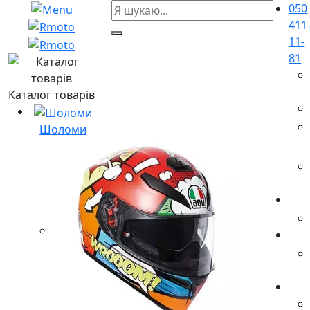
050
411
11-
81
Каталог товарів
Шоломи