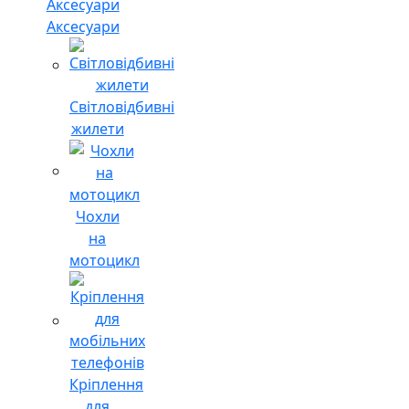
Аксесуари
Світловідбивні
жилети
Чохли
на
мотоцикл
Кріплення
для