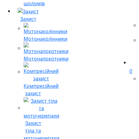
шоломів
Захист
Мотонаколінники
Мотоналокотники
0
Компресійний
захист
Захист
тіла та
моточерепахи