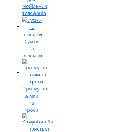
мобільних
телефонів
Сумки
та
рюкзаки
Протиугінні
замки
та
троси