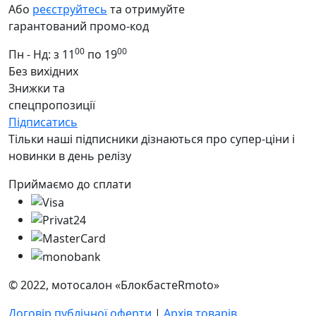
Або
реєструйтесь
та отримуйте
гарантований промо-код
00
00
Пн - Нд: з 11
по 19
Без вихідних
Знижки та
спецпропозиції
Підписатись
Тільки наші підписники дізнаються про супер-ціни і
новинки в день релізу
Приймаємо до сплати
© 2022, мотосалон «БлокбастеRmoto»
Договір публічної оферти
|
Архів товарів