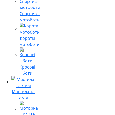
Спортивні
мотоботи
Короткі
мотоботи
Кросові
боти
Мастила та
хімія