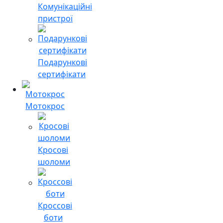
Комунікаційні
пристрої
Подарункові
сертифікати
Мотокрос
Кросові
шоломи
Кроссові
боти