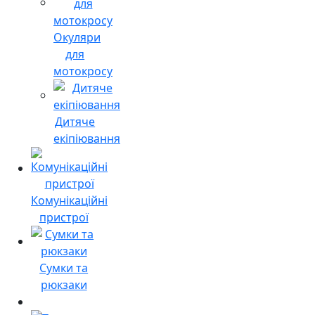
Окуляри
для
мотокросу
Дитяче
екіпіювання
Комунікаційні
пристрої
Сумки та
рюкзаки