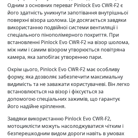
Одним з основних переваг Pinlock Evo CWR-F2 є
його здатність уникнути запотівання внутрішньої
поверхні візора шолома. Це досягається завдяки
використанню подвійної системи вентиляції і
спеціального пінополімерного покриття. При
встановленні Pinlock Evo CWR-F2 на візор шолома,
між ним і самим візором утворюється повітряна
камера, яка запобігає утворенню пари.
Окрім цього, Pinlock Evo CWR-F2 має особливу
форму, яка дозволяє забезпечити максимальну
видимість та не заважати користувачеві. Він легко
встановлюється на візор і фіксується за
допомогою спеціальних зажимів, що гарантує
його надійне кріплення.
Завдяки використанню Pinlock Evo CWR-F2,
мотоциклісти можуть насолоджуватися чітким і
безперешкодним видом дороги навіть в умовах