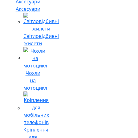
Аксесуари
Світловідбивні
жилети
Чохли
на
мотоцикл
Кріплення
для