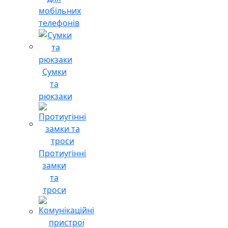
мобільних
телефонів
Сумки
та
рюкзаки
Протиугінні
замки
та
троси