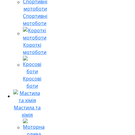
Спортивні
мотоботи
Короткі
мотоботи
Кросові
боти
Мастила та
хімія