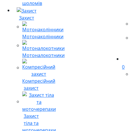
шоломів
Захист
Мотонаколінники
Мотоналокотники
0
Компресійний
захист
Захист
тіла та
моточерепахи