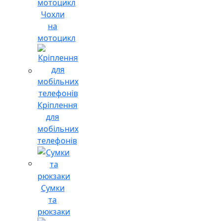
Чохли
на
мотоцикл
Кріплення
для
мобільних
телефонів
Сумки
та
рюкзаки