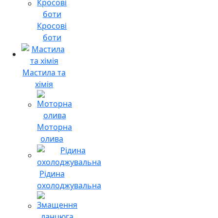
Кросові
боти
Мастила та
хімія
Моторна
олива
Рідина
охолоджувальна