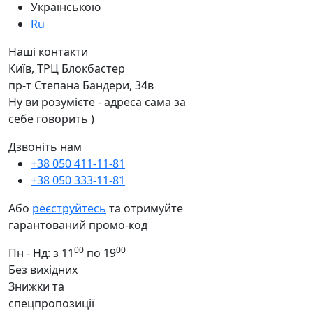
Українською
Ru
Наші контакти
Київ, ТРЦ Блокбастер
пр-т Степана Бандери, 34в
Ну ви розумієте - адреса сама за
себе говорить )
Дзвоніть нам
+38 050 411-11-81
+38 050 333-11-81
Або
реєструйтесь
та отримуйте
гарантований промо-код
00
00
Пн - Нд: з 11
по 19
Без вихідних
Знижки та
спецпропозиції