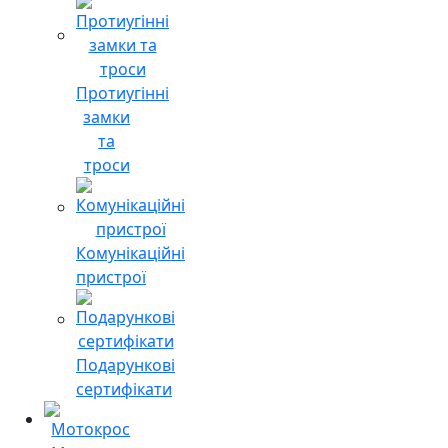
Протиугінні
замки
та
троси
Комунікаційні
пристрої
Подарункові
сертифікати