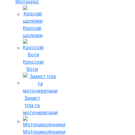
Мотокрос
Кросові
шоломи
Кроссові
боти
Захист
тіла та
моточерепахи
Мотонаколінники