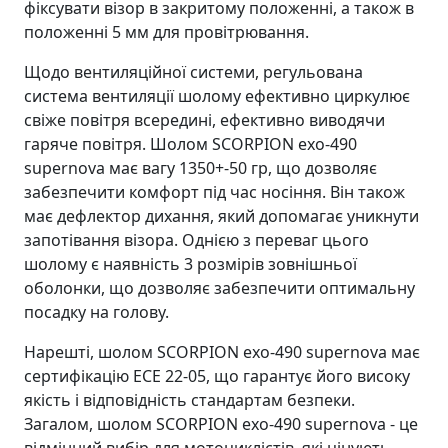
фіксувати візор в закритому положенні, а також в
положенні 5 мм для провітрювання.
Щодо вентиляційної системи, регульована
система вентиляції шолому ефективно циркулює
свіже повітря всередині, ефективно виводячи
гаряче повітря. Шолом SCORPION exo-490
supernova має вагу 1350+-50 гр, що дозволяє
забезпечити комфорт під час носіння. Він також
має дефлектор дихання, який допомагає уникнути
запотівання візора. Однією з переваг цього
шолому є наявність 3 розмірів зовнішньої
оболонки, що дозволяє забезпечити оптимальну
посадку на голову.
Нарешті, шолом SCORPION exo-490 supernova має
сертифікацію ECE 22-05, що гарантує його високу
якість і відповідність стандартам безпеки.
Загалом, шолом SCORPION exo-490 supernova - це
відмінний вибір для мотоциклістів, які цінують