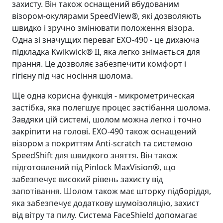
захисту. Він також оснащений вбудованим
візором-окулярами SpeedView®, які дозволяють
швидко і зручно змінювати положення візора.
Одна зі значущих переваг EXO-490 - це дихаюча
підкладка Kwikwick® II, яка легко знімається для
прання. Це дозволяє забезпечити комфорт і
гігієну під час носіння шолома.
Ще одна корисна функція - микрометрическая
застібка, яка полегшує процес застібання шолома.
Завдяки цій системі, шолом можна легко і точно
закріпити на голові. EXO-490 також оснащений
візором з покриттям Anti-scratch та системою
SpeedShift для швидкого зняття. Він також
підготовлений під Pinlock MaxVision®, що
забезпечує високий рівень захисту від
запотівання. Шолом також має шторку підборіддя,
яка забезпечує додаткову шумоізоляцію, захист
від вітру та пилу. Система FaceShield допомагає