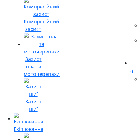
Компресійний
захист
Захист
тіла та
0
моточерепахи
Захист
шиї
Екіпіювання