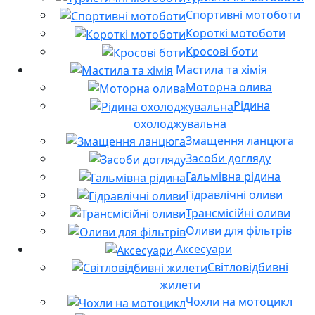
Спортивні мотоботи
Короткі мотоботи
Кросові боти
Мастила та хімія
Моторна олива
Рідина
охолоджувальна
Змащення ланцюга
Засоби догляду
Гальмівна рідина
Гідравлічні оливи
Трансмісійні оливи
Оливи для фільтрів
Аксесуари
Світловідбивні
жилети
Чохли на мотоцикл