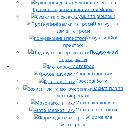
Кріплення для мобільних телефонів
Сумки та рюкзаки
Протиугінні
замки та троси
Комунікаційні
пристрої
Подарункові
сертифікати
Мотокрос
Кросові шоломи
Кроссові боти
Захист тіла та
моточерепахи
Мотонаколінники
Мотоналокотники
Форма для
мотокросу