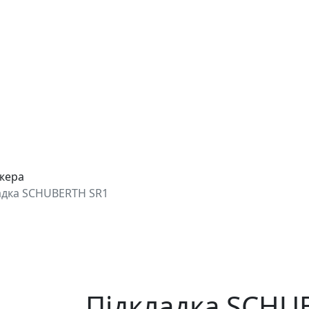
джера
адка SCHUBERTH SR1
Підкладка SCHU