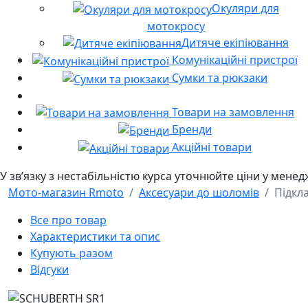
Окуляри для
мотокросу
Дитяче екіпіювання
Комунікаційні пристрої
Сумки та рюкзаки
Товари на замовлення
Бренди
Акційні товари
У звʼязку з нестабільністю курса уточнюйте ціни у мене
Мото-магазин Rmoto
Аксесуари до шоломів
Підкл
Все про товар
Характеристики та опис
Купують разом
Відгуки