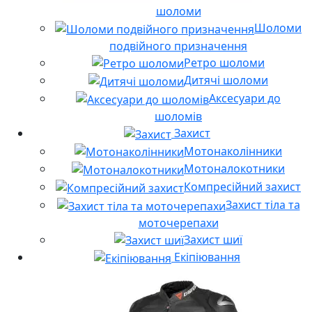
шоломи
Шоломи
подвійного призначення
Ретро шоломи
Дитячі шоломи
Аксесуари до
шоломів
Захист
Мотонаколінники
Мотоналокотники
Компресійний захист
Захист тіла та
моточерепахи
Захист шиї
Екіпіювання