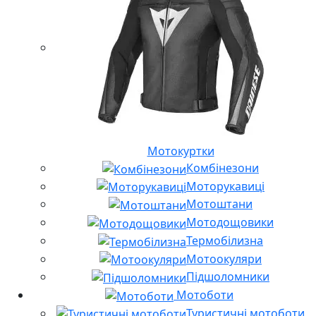
Мотокуртки
Комбінезони
Моторукавиці
Мотоштани
Мотодощовики
Термобілизна
Мотоокуляри
Підшоломники
Мотоботи
Туристичні мотоботи