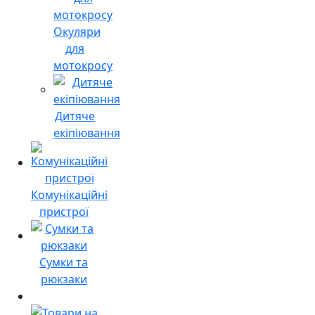
Окуляри
для
мотокросу
Дитяче
екіпіювання
Комунікаційні
пристрої
Сумки та
рюкзаки