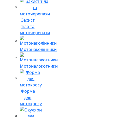
Захист
тіла та
моточерепахи
Мотонаколінники
Мотоналокотники
Форма
для
мотокросу