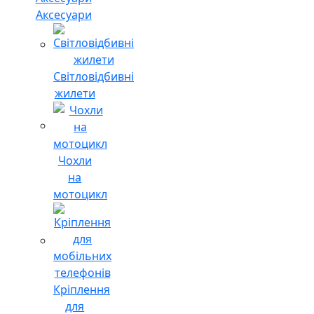
Аксесуари
Світловідбивні
жилети
Чохли
на
мотоцикл
Кріплення
для