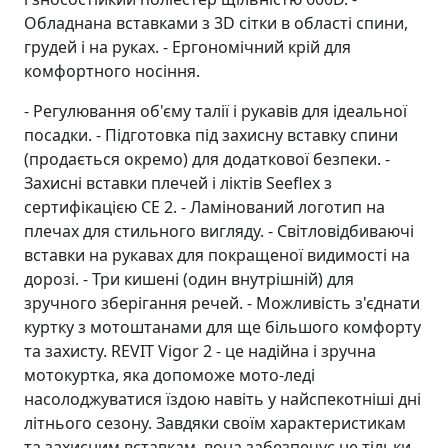
Обладнана вставками з 3D сітки в області спини,
грудей і на руках. - Ергономічний крій для
комфортного носіння.
- Регулювання об'єму талії і рукавів для ідеальної
посадки. - Підготовка під захисну вставку спини
(продається окремо) для додаткової безпеки. -
Захисні вставки плечей і ліктів Seeflex з
сертифікацією CE 2. - Ламінований логотип на
плечах для стильного вигляду. - Світловідбиваючі
вставки на рукавах для покращеної видимості на
дорозі. - Три кишені (один внутрішній) для
зручного зберігання речей. - Можливість з'єднати
куртку з мотоштанами для ще більшого комфорту
та захисту. REVIT Vigor 2 - це надійна і зручна
мотокуртка, яка допоможе мото-леді
насолоджуватися їздою навіть у найспекотніші дні
літнього сезону. Завдяки своїм характеристикам
та захисним вставкам, вона забезпечує не тільки