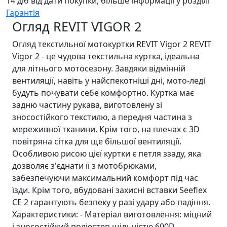
14 діб від дати покупки, більше інформації у розділі
Гарантія
Огляд REVIT VIGOR 2
Огляд текстильної мотокуртки REVIT Vigor 2 REVIT
Vigor 2 - це чудова текстильна куртка, ідеальна
для літнього мотосезону. Завдяки відмінній
вентиляції, навіть у найспекотніші дні, мото-леді
будуть почувати себе комфортно. Куртка має
задню частину рукава, виготовлену зі
зносостійкого текстилю, а передня частина з
мереживної тканини. Крім того, на плечах є 3D
повітряна сітка для ще більшої вентиляції.
Особливою рисою цієї куртки є петля ззаду, яка
дозволяє з'єднати її з мотобрюками,
забезпечуючи максимальний комфорт під час
їзди. Крім того, вбудовані захисні вставки Seeflex
CE 2 гарантують безпеку у разі удару або падіння.
Характеристики: - Матеріал виготовлення: міцний
і зносостійкий поліестер щільністю 600D. -