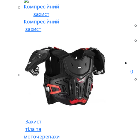
Компресійний
захист
0
Захист
тіла та
моточерепахи