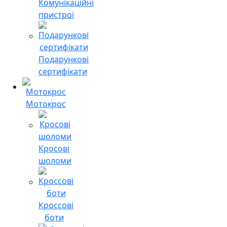
Комунікаційні
пристрої
Подарункові
сертифікати
Мотокрос
Кросові
шоломи
Кроссові
боти