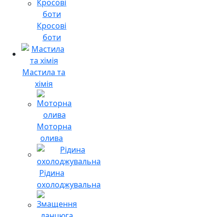
Кросові
боти
Мастила та
хімія
Моторна
олива
Рідина
охолоджувальна