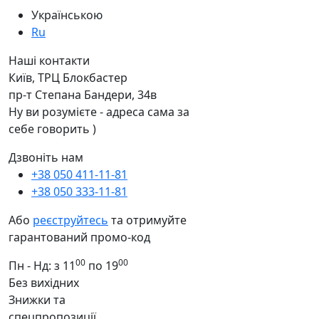
Українською
Ru
Наші контакти
Київ, ТРЦ Блокбастер
пр-т Степана Бандери, 34в
Ну ви розумієте - адреса сама за
себе говорить )
Дзвоніть нам
+38 050 411-11-81
+38 050 333-11-81
Або
реєструйтесь
та отримуйте
гарантований промо-код
00
00
Пн - Нд: з 11
по 19
Без вихідних
Знижки та
спецпропозиції