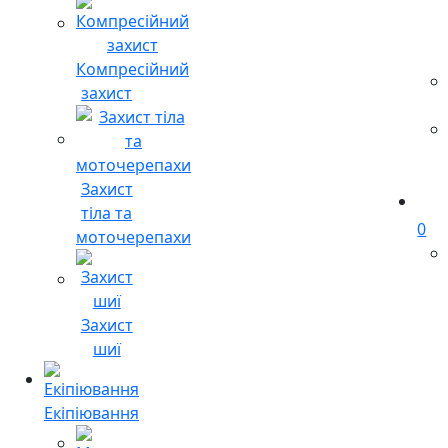
Компресійний
захист
Захист
тіла та
0
моточерепахи
Захист
шиї
Екіпіювання