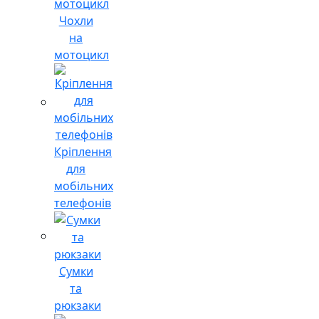
Чохли
на
мотоцикл
Кріплення
для
мобільних
телефонів
Сумки
та
рюкзаки