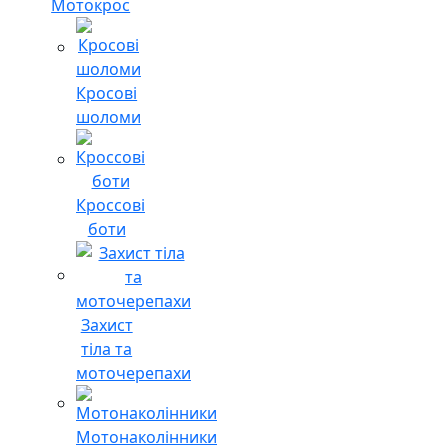
Мотокрос
Кросові
шоломи
Кроссові
боти
Захист
тіла та
моточерепахи
Мотонаколінники