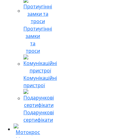
Протиугінні
замки
та
троси
Комунікаційні
пристрої
Подарункові
сертифікати