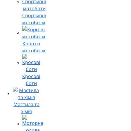
Спортивні
мотоботи
Короткі
мотоботи
Кросові
боти
Мастила та
хімія