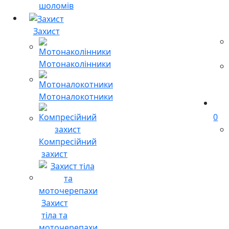
шоломів
Захист
Мотонаколінники
Мотоналокотники
0
Компресійний
захист
Захист
тіла та
моточерепахи