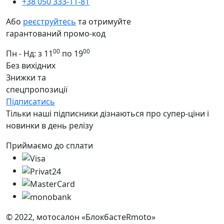
+38 050 333-11-81
Або
реєструйтесь
та отримуйте
гарантований промо-код
00
00
Пн - Нд: з 11
по 19
Без вихідних
Знижки та
спецпропозиції
Підписатись
Тільки наші підписники дізнаються про супер-ціни і
новинки в день релізу
Приймаємо до сплати
© 2022, мотосалон «БлокбастеRmoto»