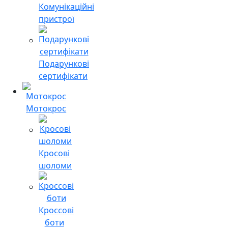
Комунікаційні
пристрої
Подарункові
сертифікати
Мотокрос
Кросові
шоломи
Кроссові
боти