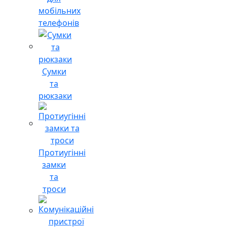
мобільних
телефонів
Сумки
та
рюкзаки
Протиугінні
замки
та
троси