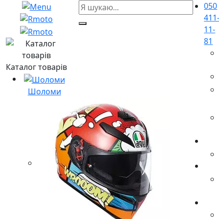
050
411
11-
81
Каталог товарів
Шоломи