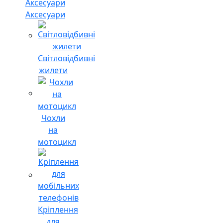
Аксесуари
Світловідбивні
жилети
Чохли
на
мотоцикл
Кріплення
для