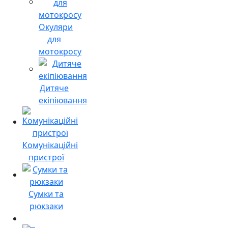
Окуляри
для
мотокросу
Дитяче
екіпіювання
Комунікаційні
пристрої
Сумки та
рюкзаки