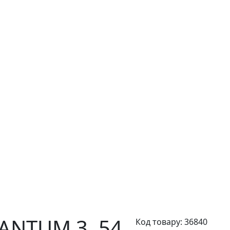
UANTUM 3,
54
Код товару:
36840