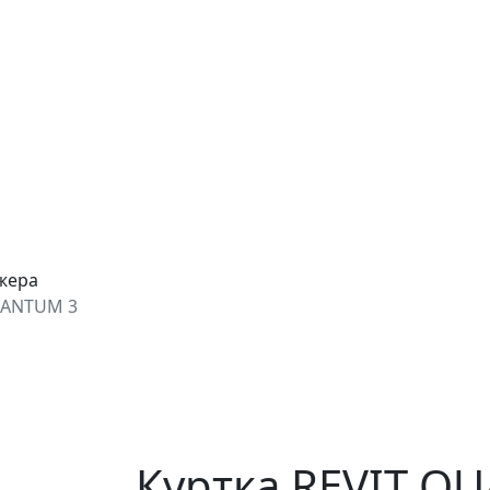
джера
UANTUM 3
Куртка REVIT Q