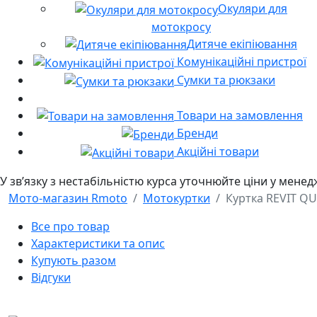
Окуляри для
мотокросу
Дитяче екіпіювання
Комунікаційні пристрої
Сумки та рюкзаки
Товари на замовлення
Бренди
Акційні товари
У звʼязку з нестабільністю курса уточнюйте ціни у мене
Мото-магазин Rmoto
Мотокуртки
Куртка REVIT Q
Все про товар
Характеристики та опис
Купують разом
Відгуки