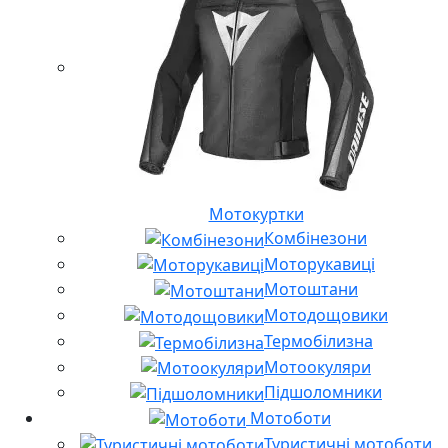
Мотокуртки
Комбінезони
Моторукавиці
Мотоштани
Мотодощовики
Термобілизна
Мотоокуляри
Підшоломники
Мотоботи
Туристичні мотоботи