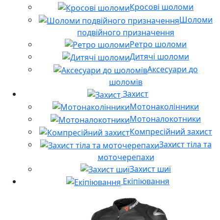
Кросові шоломи
Шоломи
подвійного призначення
Ретро шоломи
Дитячі шоломи
Аксесуари до
шоломів
Захист
Мотонаколінники
Мотоналокотники
Компресійний захист
Захист тіла та
моточерепахи
Захист шиї
Екіпіювання