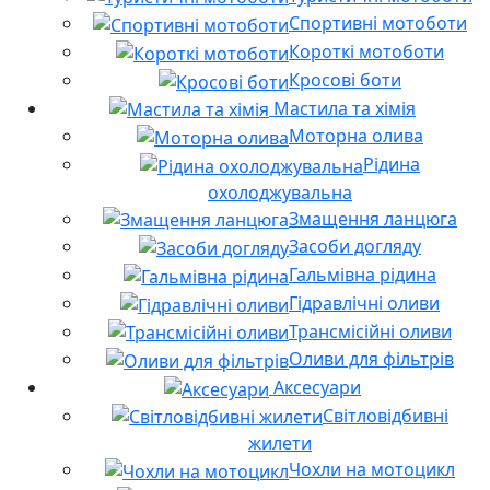
Спортивні мотоботи
Короткі мотоботи
Кросові боти
Мастила та хімія
Моторна олива
Рідина
охолоджувальна
Змащення ланцюга
Засоби догляду
Гальмівна рідина
Гідравлічні оливи
Трансмісійні оливи
Оливи для фільтрів
Аксесуари
Світловідбивні
жилети
Чохли на мотоцикл