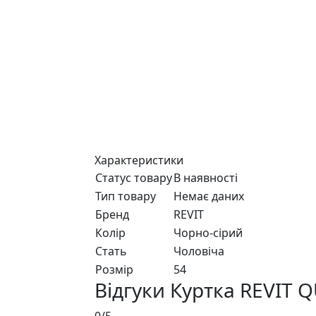
Характеристики
Статус товару
В наявності
Тип товару
Немає даних
Бренд
REVIT
Колір
Чорно-сiрий
Стать
Чоловiча
Розмір
54
Відгуки Куртка REVIT