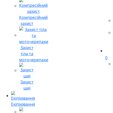
Компресійний
захист
Захист
тіла та
0
моточерепахи
Захист
шиї
Екіпіювання