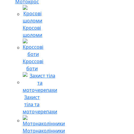
Мотокрос
Кросові
шоломи
Кроссові
боти
Захист
тіла та
моточерепахи
Мотонаколінники