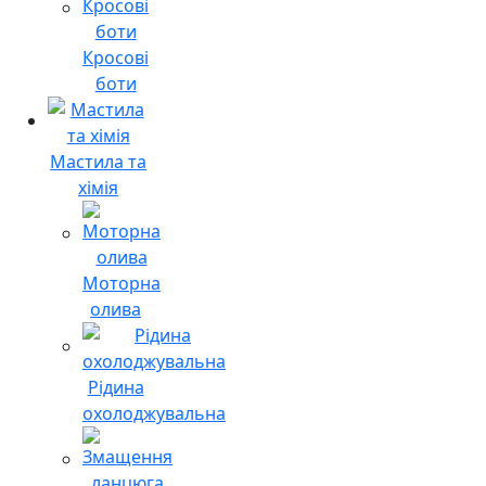
Кросові
боти
Мастила та
хімія
Моторна
олива
Рідина
охолоджувальна