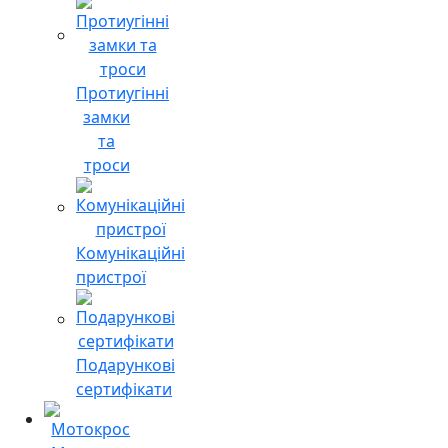
Протиугінні
замки
та
троси
Комунікаційні
пристрої
Подарункові
сертифікати