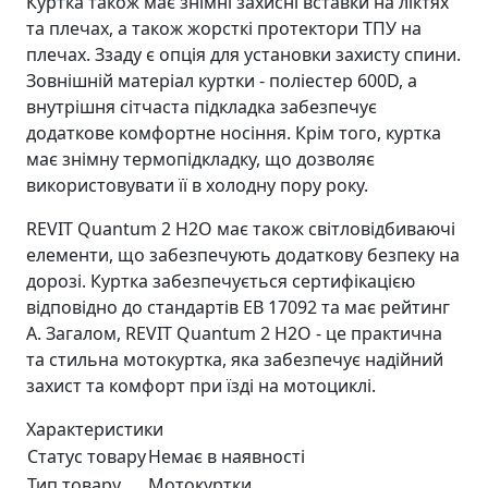
Куртка також має знімні захисні вставки на ліктях
та плечах, а також жорсткі протектори ТПУ на
плечах. Ззаду є опція для установки захисту спини.
Зовнішній матеріал куртки - поліестер 600D, а
внутрішня сітчаста підкладка забезпечує
додаткове комфортне носіння. Крім того, куртка
має знімну термопідкладку, що дозволяє
використовувати її в холодну пору року.
REVIT Quantum 2 H2O має також світловідбиваючі
елементи, що забезпечують додаткову безпеку на
дорозі. Куртка забезпечується сертифікацією
відповідно до стандартів EB 17092 та має рейтинг
А. Загалом, REVIT Quantum 2 H2O - це практична
та стильна мотокуртка, яка забезпечує надійний
захист та комфорт при їзді на мотоциклі.
Характеристики
Статус товару
Немає в наявності
Тип товару
Мотокуртки