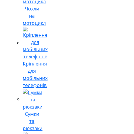
Чохли
на
мотоцикл
Кріплення
для
мобільних
телефонів
Сумки
та
рюкзаки