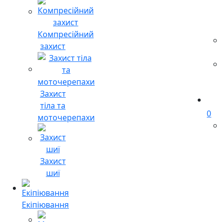
Компресійний
захист
Захист
тіла та
0
моточерепахи
Захист
шиї
Екіпіювання