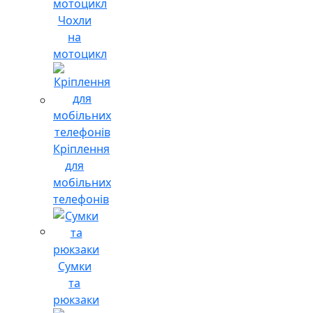
Чохли
на
мотоцикл
Кріплення
для
мобільних
телефонів
Сумки
та
рюкзаки