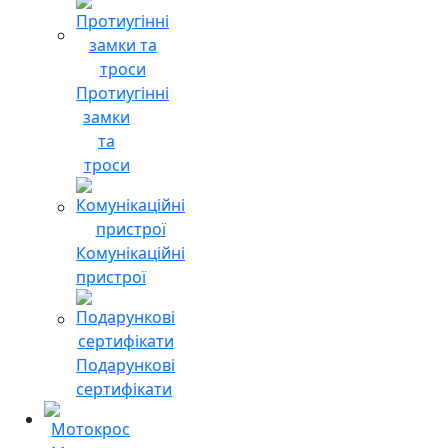
Протиугінні
замки
та
троси
Комунікаційні
пристрої
Подарункові
сертифікати