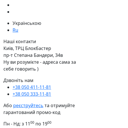
Українською
Ru
Наші контакти
Київ, ТРЦ Блокбастер
пр-т Степана Бандери, 34в
Ну ви розумієте - адреса сама за
себе говорить )
Дзвоніть нам
+38 050 411-11-81
+38 050 333-11-81
Або
реєструйтесь
та отримуйте
гарантований промо-код
00
00
Пн - Нд: з 11
по 19