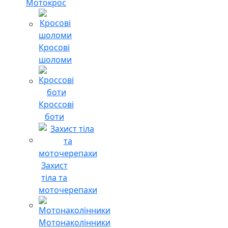
Мотокрос
Кросові
шоломи
Кроссові
боти
Захист
тіла та
моточерепахи
Мотонаколінники