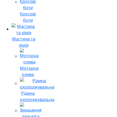
Кросові
боти
Мастила та
хімія
Моторна
олива
Рідина
охолоджувальна