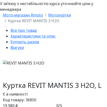
У звʼязку з нестабільністю курса уточнюйте ціни у
менеджера
Мото-магазин Rmoto
Мотокуртки
Куртка REVIT MANTIS 3 H2O
Все про товар
Характеристики та опис
Купують разом
Відгуки
Куртка REVIT MANTIS 3 H2O,
L
Є в наявності
Код товару:
36850
19 980 ₴
0/5