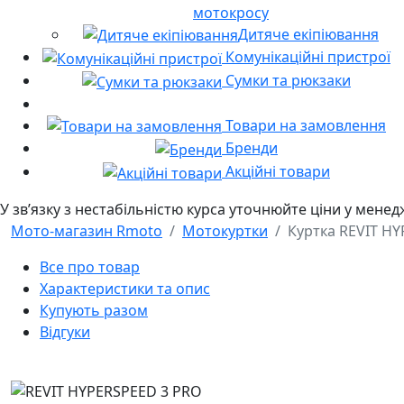
мотокросу
Дитяче екіпіювання
Комунікаційні пристрої
Сумки та рюкзаки
Товари на замовлення
Бренди
Акційні товари
У звʼязку з нестабільністю курса уточнюйте ціни у мене
Мото-магазин Rmoto
Мотокуртки
Куртка REVIT H
Все про товар
Характеристики та опис
Купують разом
Відгуки