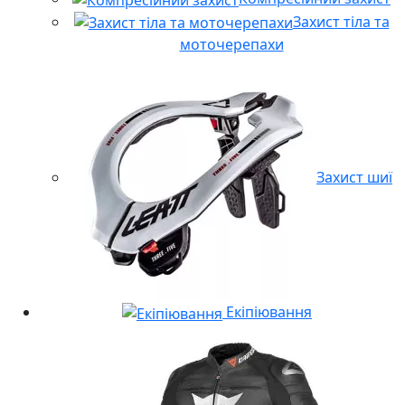
Захист тіла та
моточерепахи
Захист шиї
Екіпіювання