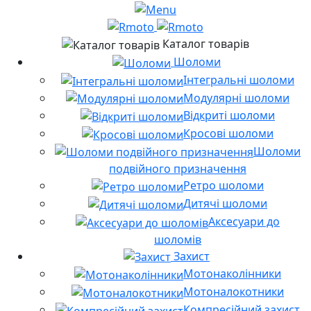
Каталог товарів
Шоломи
Інтегральні шоломи
Модулярні шоломи
Відкриті шоломи
Кросові шоломи
Шоломи
подвійного призначення
Ретро шоломи
Дитячі шоломи
Аксесуари до
шоломів
Захист
Мотонаколінники
Мотоналокотники
Компресійний захист