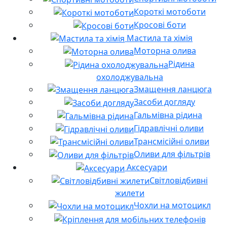
Короткі мотоботи
Кросові боти
Мастила та хімія
Моторна олива
Рідина
охолоджувальна
Змащення ланцюга
Засоби догляду
Гальмівна рідина
Гідравлічні оливи
Трансмісійні оливи
Оливи для фільтрів
Аксесуари
Світловідбивні
жилети
Чохли на мотоцикл