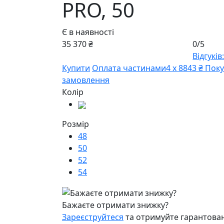
PRO,
50
Є в наявності
35 370 ₴
0/5
Відгуків:
Купити
Оплата частинами
4 х 8843 ₴
Поку
замовлення
Колір
Розмір
48
50
52
54
Бажаєте отримати знижку?
Зареєструйтеся
та отримуйте гарантован