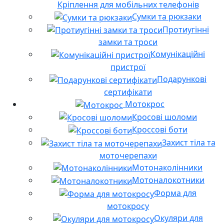
Кріплення для мобільних телефонів
Сумки та рюкзаки
Протиугінні
замки та троси
Комунікаційні
пристрої
Подарункові
сертифікати
Мотокрос
Кросові шоломи
Кроссові боти
Захист тіла та
моточерепахи
Мотонаколінники
Мотоналокотники
Форма для
мотокросу
Окуляри для