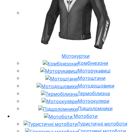
Мотокуртки
Комбінезони
Моторукавиці
Мотоштани
Мотодощовики
Термобілизна
Мотоокуляри
Підшоломники
Мотоботи
Туристичні мотоботи
Спортивні мотоботи